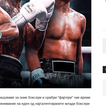
ишуваме за оние боксери и храбри “фајтери” чие време
 внимание на еден од најталентираните млади боксери