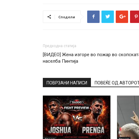
Сподели
Предходна статија
[ВИДЕО] Жена изгоре во пожар во скопскат
населба Пинтија
ПОВРЗАНИ НАПИСИ
ПОВЕЌЕ ОД АВТОРО