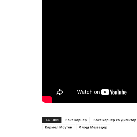
ТАГОВИ
Бокс корнер
Бокс корнер со Димита
Кармел Моутен
Флојд Мејведер