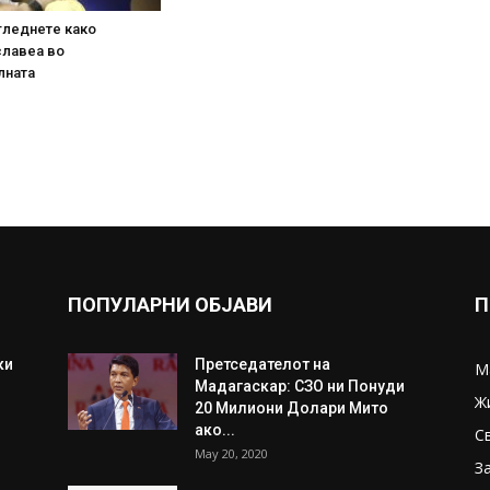
гледнете како
славеа во
лната
ПОПУЛАРНИ ОБЈАВИ
П
ки
Претседателот на
М
Мадагаскар: СЗО ни Понуди
Ж
20 Милиони Долари Мито
ако...
С
May 20, 2020
З