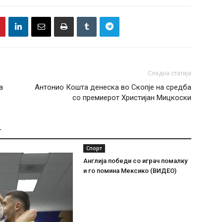
Следна статија
а
Антонио Кошта денеска во Скопје на средба
со премиерот Христијан Мицкоски
Т
Спорт
Англија победи со играч помалку
и го помина Мексико (ВИДЕО)