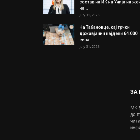
состав на ИК на Унија на же
на...
July 31, 2026
На Табановце, кај грчки
државјанин најдени 64.000
евра
July 31, 2026
ЗА
МК В
до п
чита
инфо