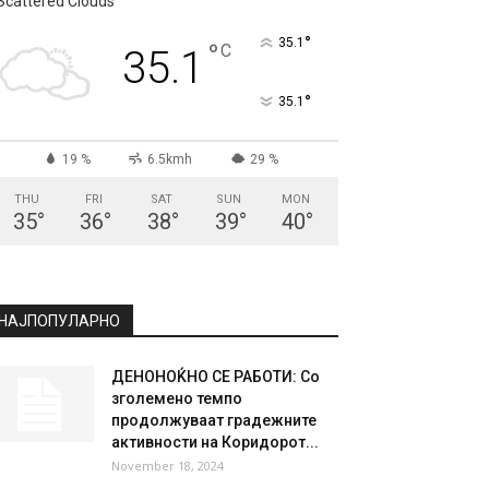
СКОПЈЕ
Scattered Clouds
°
35.1
°
C
35.1
°
35.1
19 %
6.5kmh
29 %
THU
FRI
SAT
SUN
MON
35
°
36
°
38
°
39
°
40
°