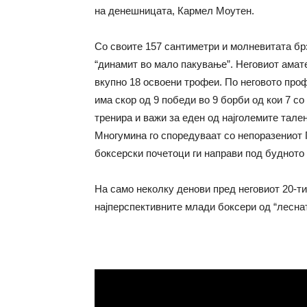
на денешницата, Кармел Моутен.
Со своите 157 сантиметри и молневитата брз
“динамит во мало пакување”. Неговиот амате
вкупно 18 освоени трофеи. По неговото про
има скор од 9 победи во 9 борби од кои 7 с
тренира и важи за еден од најголемите тале
Многумина го споредуваат со непоразениот Г
боксерски почетоци ги направи под будното 
На само неколку денови пред неговиот 20-ти
најперспективните млади боксери од “леснат