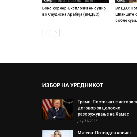
Спорт
Спорт
Бокс корнер-Експлозивен судир
ВИДЕО: По
во Саудиска Арабија (ВИДЕО)
Шпанците 
соблекува
ИЗБОР НА УРЕДНИКОТ
Трамп: Постигнат е историс
договор за целосно
разоружување на Хамас
July 31, 2026
Митева: Потврден новиот