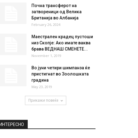
НАЈПОПУЛАРНО
ДЕНОНОЌНО СЕ РАБОТИ: Со
зголемено темпо
продолжуваат градежните
активности на Коридорот...
November 18, 2024
Почна трансферот на
затвореници од Велика
Британија во Албанија
February 26, 2024
Маестрален крадец пустоши
низ Скопје: Ако имате ваква
брава ВЕДНАШ СМЕНЕТЕ...
November 1, 2019