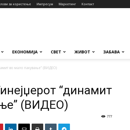
слови за користење
Импресум
Маркетинг
Контакт
ЕКОНОМИЈА
СВЕТ
ЖИВОТ
ЗАБАВА
намит во мало пакување” (ВИДЕО)
Тинејџерот “динамит
ње” (ВИДЕО)
777