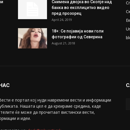
ни
Снимена двојка во Скопје над
С
банка во експлицитно видео
С
пред прозорец
April 24, 2019
Е
U
18+: Се појавија нови голи
фотографии од Северина
bl
August 21, 2018
 НАС
С
ести е портал коj нуди навремени вести и информации
убликата. Нашата цел е да креираме средина, каде
телите ќе може да прочитаат вистински вести,
рмации и идеи.