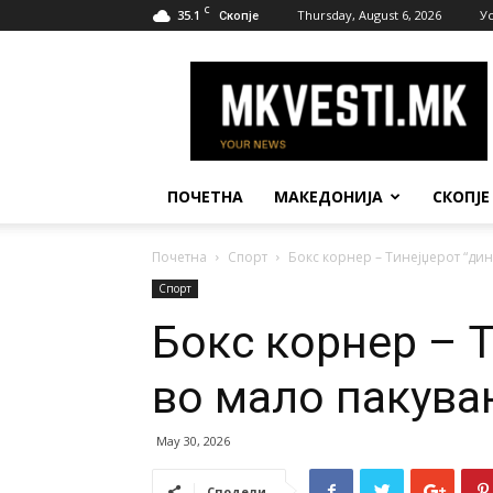
C
35.1
Thursday, August 6, 2026
У
Скопје
МК
Вести
ПОЧЕТНА
МАКЕДОНИЈА
СКОПЈЕ
Почетна
Спорт
Бокс корнер – Тинејџерот “ди
Спорт
Бокс корнер – 
во мало пакува
May 30, 2026
Сподели