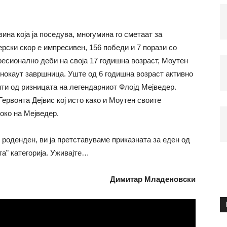
ина која ја поседува, многумина го сметаат за
рски скор е импресивен, 156 победи и 7 порази со
фесионално деби на своја 17 годишна возраст, Моутен
о нокаут завршница. Уште од 6 годишна возраст активно
нти од ризницата на легендарниот Флојд Мејведер.
ервонта Дејвис кој исто како и Моутен своите
око на Мејведер.
 роденден, ви ја претставуваме приказната за еден од
а” категорија. Уживајте…
Димитар Младеновски