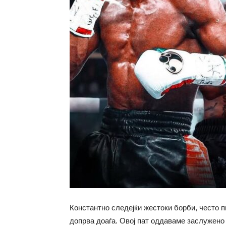
Константно следејќи жестоки борби, често п
допрва доаѓа. Овој пат оддаваме заслужено