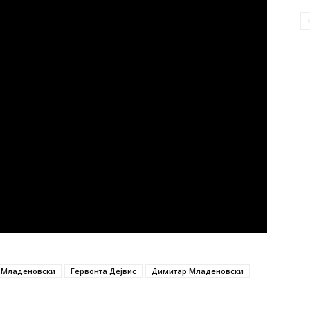
р Младеновски
Гервонта Дејвис
Димитар Младеновски