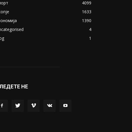
порт
4099
копје
1633
кономија
1390
ncategorised
4
og
1
ЛЕДЕТЕ НЕ