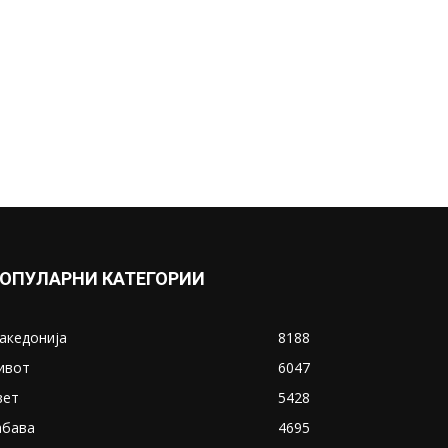
ОПУЛАРНИ КАТЕГОРИИ
акедонија
8188
ивот
6047
вет
5428
абава
4695