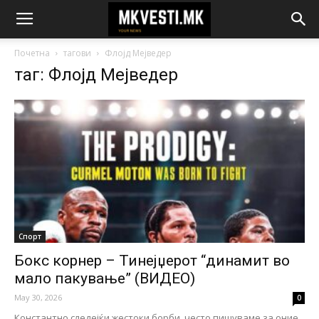
Почетна
тагови
Флојд Мејведер
таг: Флојд Мејведер
Спорт
Бокс корнер – Тинејџерот “динамит во
мало пакување” (ВИДЕО)
May 30, 2026
0
Константно следејќи жестоки борби, често пишуваме за оние