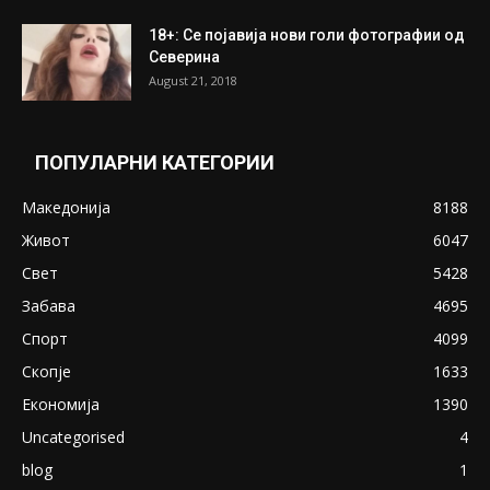
ПОПУЛАРНИ ОБЈАВИ
Претседателот на Мадагаскар: СЗО ни
Понуди 20 Милиони Долари Мито ако...
May 20, 2020
Снимена двојка во Скопје над банка во
експлицитно видео пред прозорец
April 24, 2019
18+: Се појавија нови голи фотографии од
Северина
August 21, 2018
ПОПУЛАРНИ КАТЕГОРИИ
Македонија
8188