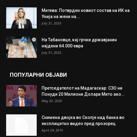
ИЗБОР НА УРЕДНИКОТ
Трамп: Постигнат е историски договор за
целосно разоружување на Хамас
July 31, 2026
Митева: Потврден новиот состав на ИК на
Унија на жени на...
July 31, 2026
На Табановце, кај грчки државјанин
најдени 64.000 евра
July 31, 2026