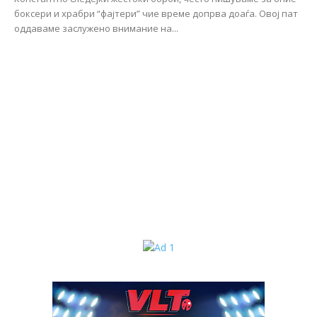
боксери и храбри “фајтери” чие време допрва доаѓа. Овој пат
оддаваме заслужено внимание на...