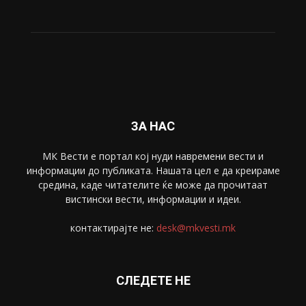
Живот
6047
Свет
5428
Забава
4695
Спорт
4099
Скопје
1633
Економија
1390
Uncategorised
4
blog
1
ЗА НАС