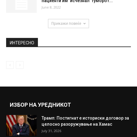
Нов сообраќаен режим за намалување на
метежот кај ТЦ „Сити мол“
November 14, 2018
22 комшии кодошеле во МВР за правење
новогодишна забава
January 2, 2021
(Фото) Светот во позитивен шок! На сите
пациенти им ‘исчезнал’ туморот...
June 8, 2022
Прикажи повеќе
ИНТЕРЕСНО