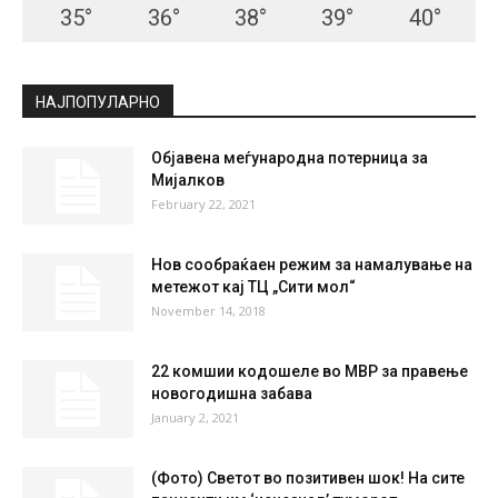
СКОПЈЕ
Scattered Clouds
°
35.1
°
C
35.1
°
35.1
19 %
6.5kmh
29 %
THU
FRI
SAT
SUN
MON
35
°
36
°
38
°
39
°
40
°
НАЈПОПУЛАРНО
Објавена меѓународна потерница за
Мијалков
February 22, 2021