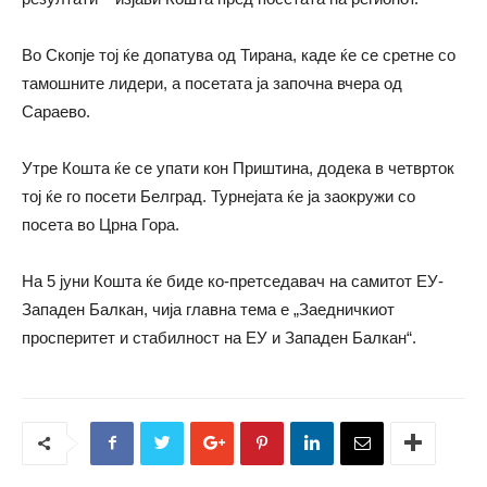
Во Скопје тој ќе допатува од Тирана, каде ќе се сретне со
тамошните лидери, а посетата ја започна вчера од
Сараево.
Утре Кошта ќе се упати кон Приштина, додека в четврток
тој ќе го посети Белград. Турнејата ќе ја заокружи со
посета во Црна Гора.
На 5 јуни Кошта ќе биде ко-претседавач на самитот ЕУ-
Западен Балкан, чија главна тема е „Заедничкиот
просперитет и стабилност на ЕУ и Западен Балкан“.