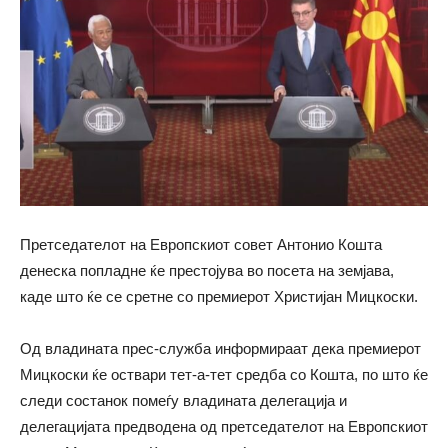
Претседателот на Европскиот совет Антонио Кошта
денеска попладне ќе престојува во посета на земјава,
каде што ќе се сретне со премиерот Христијан Мицкоски.
Од владината прес-служба информираат дека премиерот
Мицкоски ќе оствари тет-а-тет средба со Кошта, по што ќе
следи состанок помеѓу владината делегација и
делегацијата предводена од претседателот на Европскиот