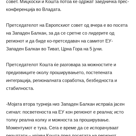
совет. Мицкоски и Кошта потоа ќе одржат заедничка прес-
конференција во Владата.
Претседателот на Европскиот совет од вчера е во посета
на Западен Балкан, за да се сретне со лидерите од
регионот и да биде ко-претседавач на самитот ЕУ-
Западен Балкан во Тиват, Црна Гора на 5 јуни.
Претседателот Кошта ќе разговара за можностите и
предизвиците околу проширувањето, постепената
интеграција, регионалната соработка, безбедноста и
стабилноста.
-Мојата втора турнеја низ Западен Балкан испраќа јасен
сигнал: посветеноста на ЕУ кон регионот е реална; исто
толку реална колку и можноста за проширување.
Моментумот е тука. Сега е време да се испорачуваат
резултати – изјави Кошта пред посетата на регионот.