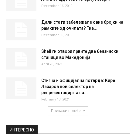
December 16, 2019
Дали сте ги забележале овие бројки на
рамките од очилата? Тие...
December 10, 2019
Shell ги отвори првите две бензински
станици во Македонија
April 20, 2021
Стигна и официјална потврда: Кире
Лазаров нов селектор на
репрезентацијата на...
February 13, 2021
Прикажи повеќе
ИНТЕРЕСНО