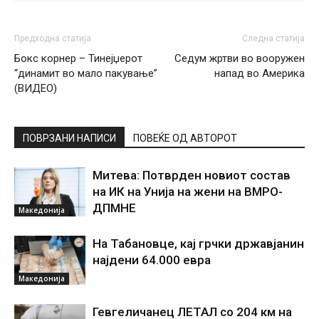
Предходна статија
Следна статија
Бокс корнер – Тинејџерот
Седум жртви во вооружен
“динамит во мало пакување”
напад во Америка
(ВИДЕО)
ПОВРЗАНИ НАПИСИ
ПОВЕЌЕ ОД АВТОРОТ
Митева: Потврден новиот состав
на ИК на Унија на жени на ВМРО-
ДПМНЕ
Македонија
На Табановце, кај грчки државјанин
најдени 64.000 евра
Македонија
Гевгеличанец ЛЕТАЛ со 204 км на