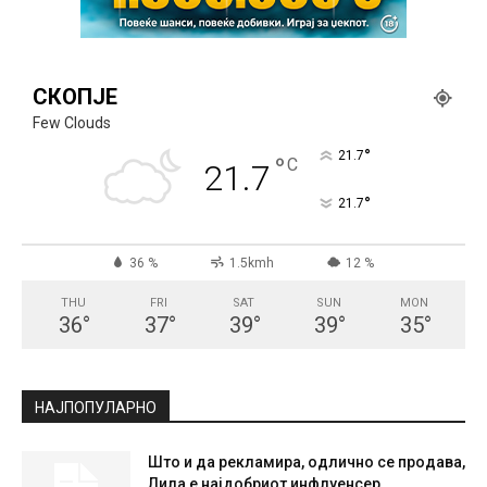
СКОПЈЕ
Few Clouds
°
21.7
°
C
21.7
°
21.7
36 %
1.5kmh
12 %
THU
FRI
SAT
SUN
MON
36
°
37
°
39
°
39
°
35
°
НАЈПОПУЛАРНО
Што и да рекламира, одлично се продава,
Лила е најдобриот инфлуенсер...