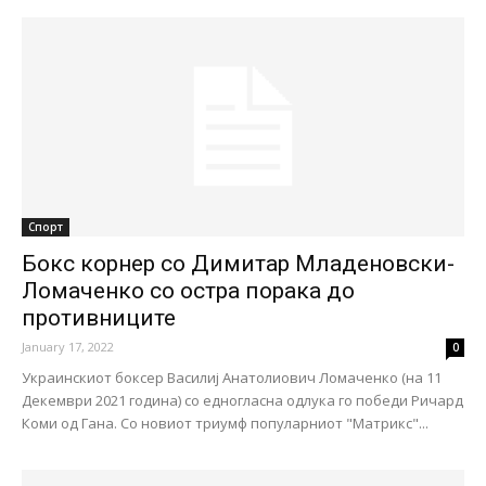
Спорт
Бокс корнер со Димитар Младеновски-
Ломаченко со остра порака до
противниците
January 17, 2022
0
Украинскиот боксер Василиј Анатолиович Ломаченко (на 11
Декември 2021 година) со едногласна одлука го победи Ричард
Коми од Гана. Со новиот триумф популарниот "Матрикс"...