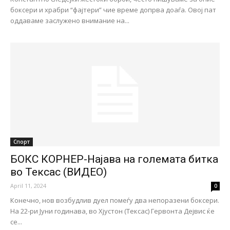
боксери и храбри “фајтери” чие време допрва доаѓа. Овој пат
оддаваме заслужено внимание на...
Спорт
БОКС КОРНЕР-Најава на големата битка
во Тексас (ВИДЕО)
April 11, 2024
0
Конечно, нов возбудлив дуел помеѓу два непоразени боксери.
На 22-ри Јуни годинава, во Хјустон (Тексас) Гервонта Дејвис ќе
се...