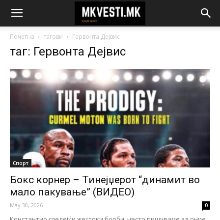
Почетна
тагови
Гервонта Дејвис
таг: Гервонта Дејвис
Спорт
Бокс корнер – Тинејџерот “динамит во
мало пакување” (ВИДЕО)
May 30, 2026
0
Константно следејќи жестоки борби, често пишуваме за оние