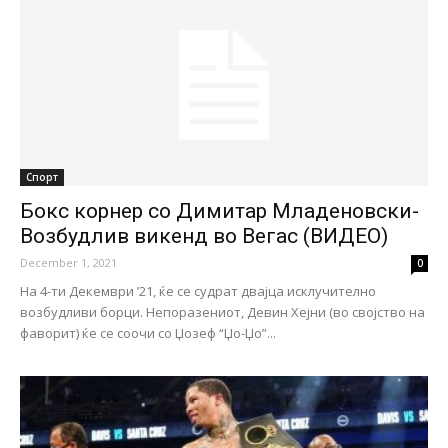
Спорт
Бокс корнер со Димитар Младеновски-
Возбудлив викенд во Вегас (ВИДЕО)
December 1, 2021
0
На 4-ти Декември ’21, ќе се судрат двајца исклучително
возбудливи борци. Непоразениот, Девин Хејни (во својство на
фаворит) ќе се соочи со Џозеф “Џо-Џо”...