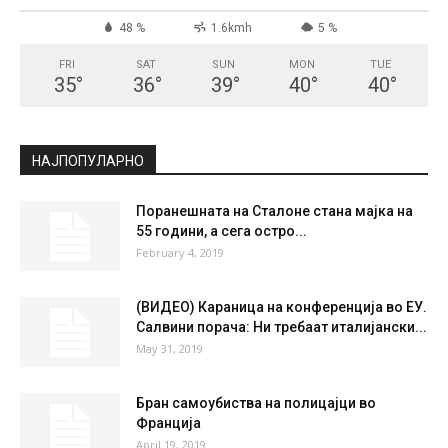
48 %
1.6kmh
5 %
FRI
SAT
SUN
MON
TUE
35
°
36
°
39
°
40
°
40
°
НАЈПОПУЛАРНО
Поранешната на Сталоне стана мајка на
55 години, а сега остро...
February 4, 2019
(ВИДЕО) Караница на конференција во ЕУ.
Салвини порача: Ни требаат италијански...
May 31, 2019
Бран самоубиства на полицајци во
Франција
April 19, 2019