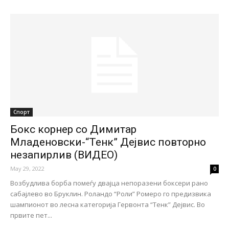
Спорт
Бокс корнер со Димитар
Младеновски-“Тенк” Дејвис повторно
незапирлив (ВИДЕО)
May 29, 2022
0
Возбудлива борба помеѓу двајца непоразени боксери рано
сабајлево во Бруклин. Роландо “Роли” Ромеро го предизвика
шампионот во лесна категорија Гервонта “Тенк” Дејвис. Во
првите пет...