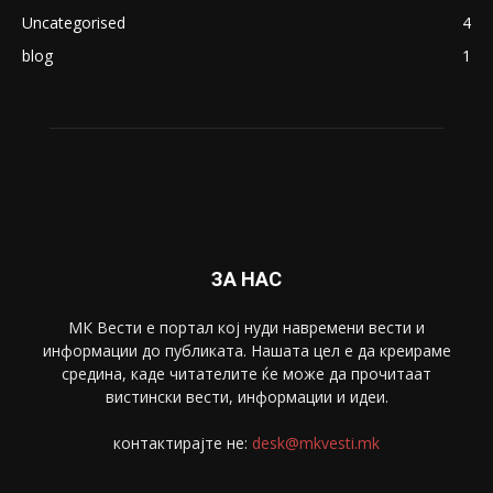
Uncategorised
4
blog
1
ЗА НАС
МК Вести е портал коj нуди навремени вести и
информации до публиката. Нашата цел е да креираме
средина, каде читателите ќе може да прочитаат
вистински вести, информации и идеи.
контактирајте не:
desk@mkvesti.mk