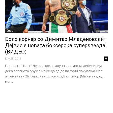
Спорт
Бокс корнер со Димитар Младеновски–
Дејвис e новата боксерска суперѕвезда!
(ВИДЕО)
July 28, 2019
0
Гервонта "Тенк" Дејвис прeтставува вистинска дефиниција
дека опасното оружје може да дојде во мали пакувања.Овој
атрактивен 26 годишнен боксер од Балтимор (Mериленд) од
меч...