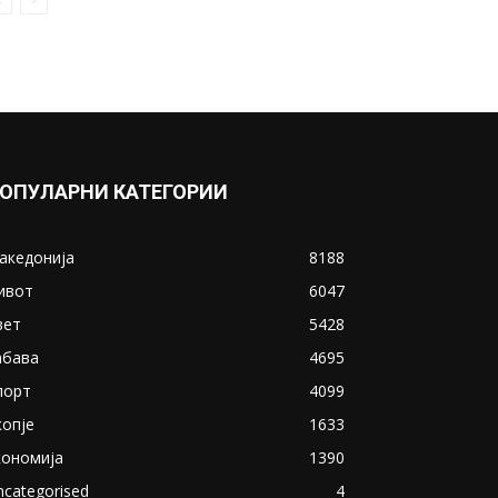
ОПУЛАРНИ КАТЕГОРИИ
акедонија
8188
ивот
6047
вет
5428
абава
4695
порт
4099
копје
1633
кономија
1390
ncategorised
4