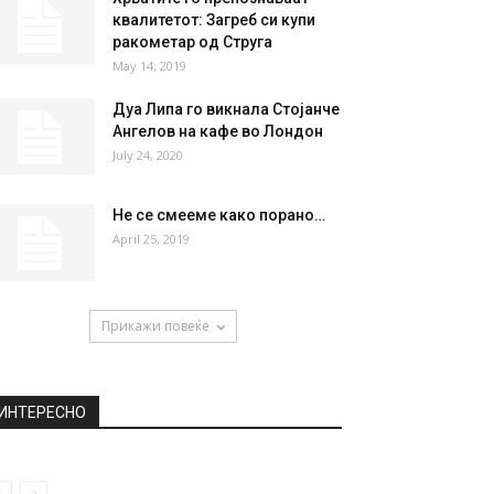
квалитетот: Загреб си купи
ракометар од Струга
May 14, 2019
Дуа Липа го викнала Стојанче
Ангелов на кафе во Лондон
July 24, 2020
Не се смееме како порано…
April 25, 2019
Прикажи повеќе
ИНТЕРЕСНО