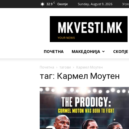
C
32.9
Sunday, August 9, 2026
Усл
Скопје
МК
Вести
ПОЧЕТНА
МАКЕДОНИЈА
СКОПЈЕ
Почетна
тагови
Кармел Моутен
таг: Кармел Моутен