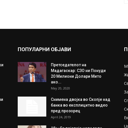
ПОПУЛАРНИ ОБЈАВИ
П
ки
Претседателот на
М
Мадагаскар: СЗО ни Понуди
Ж
20 Милиони Долари Мито
ако...
С
May 20, 2020
З
ни
Снимена двојка во Скопје над
С
банка во експлицитно видео
С
пред прозорец
April 24, 2019
Е
U