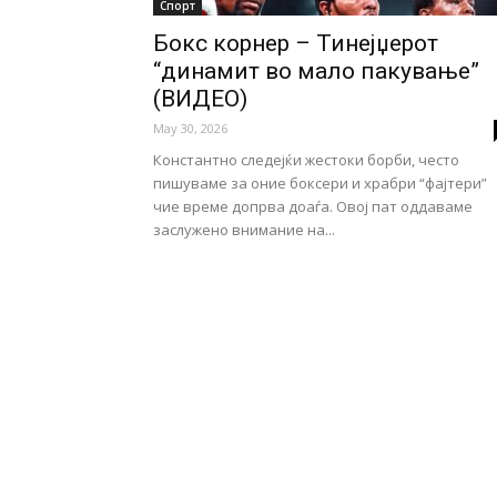
Спорт
Бокс корнер – Тинејџерот
“динамит во мало пакување”
(ВИДЕО)
May 30, 2026
Константно следејќи жестоки борби, често
пишуваме за оние боксери и храбри “фајтери”
чие време допрва доаѓа. Овој пат оддаваме
заслужено внимание на...