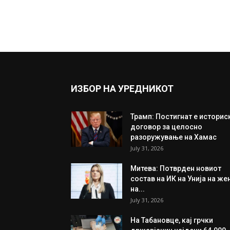
ИЗБОР НА УРЕДНИКОТ
Трамп: Постигнат е историс
договор за целосно
разоружување на Хамас
July 31, 2026
Митева: Потврден новиот
состав на ИК на Унија на же
на...
July 31, 2026
На Табановце, кај грчки