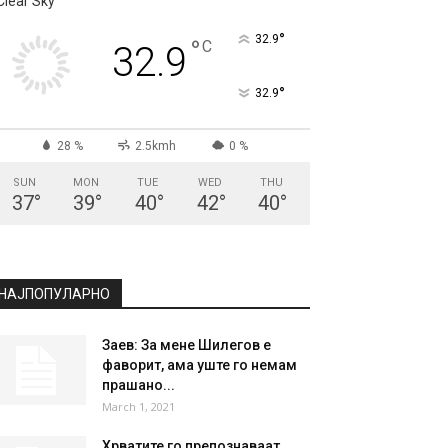
Clear Sky
°
32.9
°
C
32.9
°
32.9
28 %
2.5kmh
0 %
SUN
MON
TUE
WED
THU
37
°
39
°
40
°
42
°
40
°
НАЈПОПУЛАРНО
Заев: За мене Шилегов е
фаворит, ама уште го немам
прашано...
March 1, 2021
Хрватите го препознаваат