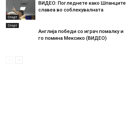
ВИДЕО: Погледнете како Шпанците
славеа во соблекувалната
Спорт
Спорт
Англија победи со играч помалку и
го помина Мексико (ВИДЕО)