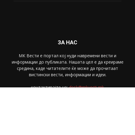
ЗА НАС
МК Вести е портал коj нуди навремени вести и
информации до публиката. Нашата цел е да креираме
средина, каде читателите ќе може да прочитаат
вистински вести, информации и идеи.
контактирајте не:
desk@mkvesti.mk
СЛЕДЕТЕ НЕ