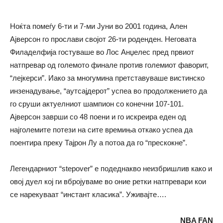
Ноќта помеѓу 6-ти и 7-ми Јуни во 2001 година, Ален
Ајверсон го прослави својот 26-ти роденден. Неговата
Филаделфија гостуваше во Лос Анџелес пред првиот
натпревар од големото финале против големиот фаворит,
“лејкерси”. Иако за многумина претставуваше вистинско
инзенадување, “аутсајдерот” успеа во продолжението да
го сруши актуелниот шампион со конечни 107-101.
Ајверсон заврши со 48 поени и го искреира еден од
најголемите потези на сите времиња откако успеа да
поентира преку Тајрон Лу а потоа да го “прескокне”.
Легендарниот “stepover” e подеднакво неизбришлив како и
овој дуел кој ги вбројуваме во оние ретки натпревари кои
се нарекуваат “инстант класика”. Уживајте….
NBA FAN