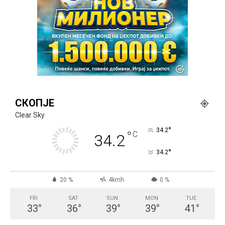
СКОПЈЕ
Clear Sky
°
34.2
°
C
34.2
°
34.2
20 %
4kmh
0 %
FRI
SAT
SUN
MON
TUE
33
°
36
°
39
°
39
°
41
°