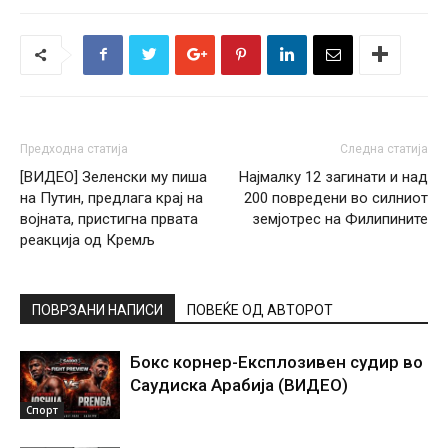
Предходна статија
Следна статија
[ВИДЕО] Зеленски му пиша
Најмалку 12 загинати и над
на Путин, предлага крај на
200 повредени во силниот
војната, пристигна првата
земјотрес на Филипините
реакција од Кремљ
ПОВРЗАНИ НАПИСИ
ПОВЕЌЕ ОД АВТОРОТ
Бокс корнер-Експлозивен судир во
Саудиска Арабија (ВИДЕО)
Спорт