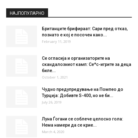
НАЈПОПУЛАРНО
Британците брифираат: Сари пред отказ,
познато е кој е посочен како...
February 11, 2019
Се огласија и организаторите на
скандалозниот камп: Се*с-игрите за деца
биле...
October 1, 2021
Чудно предупредување на Помпео до
Турција: Добивте S-400, но не би...
July 26, 2019
Луна Ѓогани се соблече целосно гола:
Нема намери да се крие...
March 4, 2020