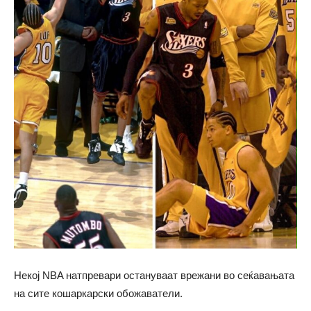
Некој NBA натпревари остануваат врежани во сеќавањата
на сите кошаркарски обожаватели.