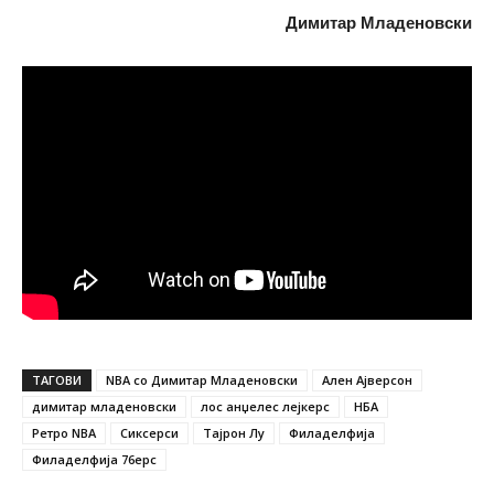
Димитар Младеновски
ТАГОВИ
NBA со Димитар Младеновски
Ален Ајверсон
димитар младеновски
лос анџелес лејкерс
НБА
Ретро NBA
Сиксерси
Тајрон Лу
Филаделфија
Филаделфија 76ерс