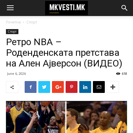
Почетна
Спорт
Спорт
Ретро NBA –
Роденденската претстава
на Ален Ајверсон (ВИДЕО)
June 6, 2026
618