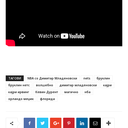
ТАГОВИ
NBA со Димитар Младеновски
nets
бруклин
бруклин нетс
волшебно
димитар младеновски
кајри
кајри ирвинг
Кевин Дурент
магично
нба
орландо меџик
флорида