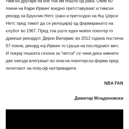
тимски другари на кое тоа им пошло од рака. Овие 60
поени на Кајри Ирвинг воедно претставуваат и тимски
рекорд на Бруклин Нетс (како и претходно на Њу Џерси
Нетс пред тимот да се релоцира) од формирањето на
клубот во 1967. Пред тоа уште еден моќен поентер го
држеше рекордот. Дерон Вилијамс во 2012 година постигна
57 поени, рекорд кој Ирвинг го сруши на последниот меч.
И покрај тешката сезона за “нетси” се чини дека нивните
две ѕвезди влегуваат во опасна поентерска форма пред
почетокот на плеј-оф натпреварите.
NBA FAN
Димитар Младеновски