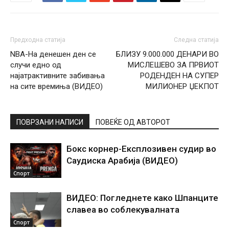
Предходна статија
Следна статија
NBA-На денешен ден се
БЛИЗУ 9.000.000 ДЕНАРИ ВО
случи едно од
МИСЛЕШЕВО ЗА ПРВИОТ
најатрактивните забивања
РОДЕНДЕН НА СУПЕР
на сите времиња (ВИДЕО)
МИЛИОНЕР ЏЕКПОТ
ПОВРЗАНИ НАПИСИ
ПОВЕЌЕ ОД АВТОРОТ
Бокс корнер-Експлозивен судир во
Саудиска Арабија (ВИДЕО)
Спорт
ВИДЕО: Погледнете како Шпанците
славеа во соблекувалната
Спорт