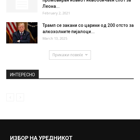
НАСА УШТЕ ВО 2016 ГОДИНА РАЗВИЛА
СИСТЕМ КАКО ДА СЕ СПРЕЧИ...
February 21, 2020
Ретро NBA-Искуство на дело во главниот
град (ВИДЕО)
November 28, 2022
Совршен вкус создаден со љубов,
промовиран новиот невообичаен спот за
Леона...
February 2, 2021
Трамп се закани со царини од 200 отсто за
алкохолните пијалоци...
March 13, 2025
Прикажи повеќе