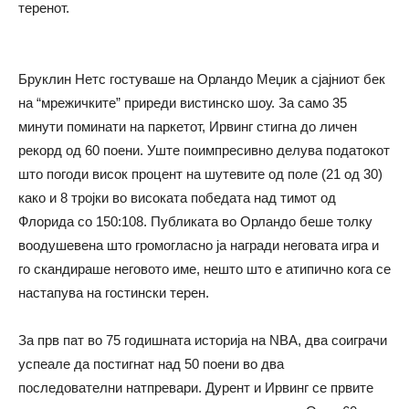
теренот.
Бруклин Нетс гостуваше на Орландо Меџик а сјајниот бек
на “мрежичките” приреди вистинско шоу. За само 35
минути поминати на паркетот, Ирвинг стигна до личен
рекорд од 60 поени. Уште поимпресивно делува податокот
што погоди висок процент на шутевите од поле (21 од 30)
како и 8 тројки во високата победата над тимот од
Флорида со 150:108. Публиката во Орландо беше толку
воодушевена што громогласно ја награди неговата игра и
го скандираше неговото име, нешто што е атипично кога се
настапува на гостински терен.
За прв пат во 75 годишната историја на NBA, два соиграчи
успеале да постигнат над 50 поени во два
последователни натпревари. Дурент и Ирвинг се првите