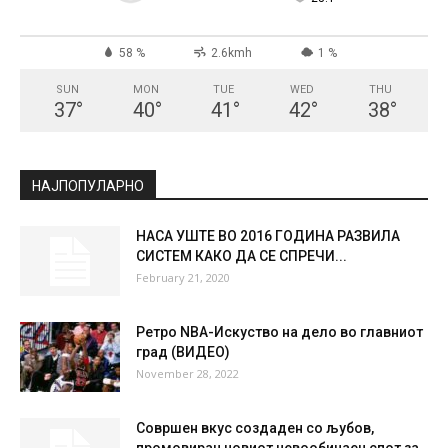
СКОПЈЕ
Clear Sky
°
23.1
°
C
23.1
°
23.1
58 %
2.6kmh
1 %
SUN
MON
TUE
WED
THU
37
°
40
°
41
°
42
°
38
°
НАЈПОПУЛАРНО