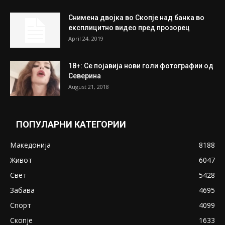
На Табановце, кај грчки државјанин
најдени 64.000 евра
July 31, 2026
ПОПУЛАРНИ ОБЈАВИ
Претседателот на Мадагаскар: СЗО ни
Понуди 20 Милиони Долари Мито ако...
May 20, 2020
Снимена двојка во Скопје над банка во
експлицитно видео пред прозорец
April 24, 2019
18+: Се појавија нови голи фотографии од
Северина
August 21, 2018