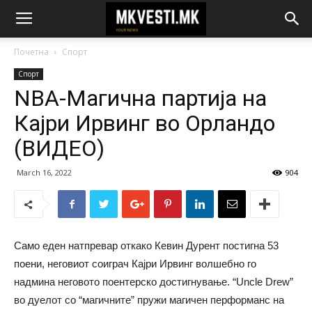
Почетна
Спорт
Спорт
NBA-Магична партија на
Кајри Ирвинг во Орландо
(ВИДЕО)
March 16, 2022
904
Само еден натпревар откако Кевин Дурент постигна 53
поени, неговиот соиграч Кајри Ирвинг волшебно го
надмина неговото поентерско достигнување. “Uncle Drew”
во дуелот со “магичните” пружи магичен перформанс на