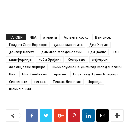
ТАГОВИ
NBA
атланта
Атланта Хоукс
Ван Ексел
Голден Стејт Вориорс
далас маверикс
Дел Херис
денвер нагетс
димитар младеновски
Еди Џоунс
Ел Еј
калифорнија
коби брајант
Колорадо
лејкерси
лос анџелес лејкерс
НБА колумна на Димитар Младеновски
Ник
Ник Ван-Ексел
орегон
Портланд Треил Блејзерс
Синсинати
тексас
Тексас Леџендс
Џорџија
шекил о'нил