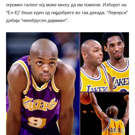
огромен талент кој може многу да им помогне. Изборот на
“Ел-Еј” беше еден од најдобрите во таа декада. “Лејкерси”
добија “неизбрусен дијамант”.