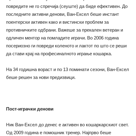
повредите не го спречија (сеуште) да биде ефективен. До
последните активни денови, Ван-Ексел беше инстант
поентерски активен како и вистински проблем за
противничките одбрани. Важеше за прекален ветеран и
одличен ментор на помладите играчи. Во 2006 година
посериозно ги повреди коленото и лактот по што се реши
да стави крај на професиналното играње кошарка.
На 34 годишна вораст и по 13 поминати сезони, Ван-Ексел
беше решен за нови предизвици.
Пост-играчки денови
Ник Ван-Ексел до денес е активен во кошаркарскиот свет.
Од 2009 година е помошник тренер. Најпрво беше