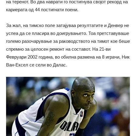
на теренот. Во два наврати го постигнува својот рекорд на
кариерата од 44 постигнати поени.
За жал, на тимско поле затајуваа резултатите и Денвер не
успеа да се пласира во доигрувањето. Тоа претставуваше
големо разочарување за раководството на тимот кое беше
спремно за целосен ремонт на составот. На 21-ви
Февруари 2002 година, во обилна размена на 8 играчи, Ник
Ван-Ексел се сели во Далас.