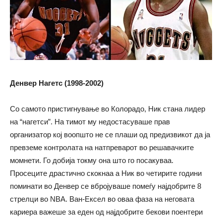
Денвер Нагетс (1998-2002)
Со самото пристигнување во Колорадо, Ник стана лидер
на “нагетси”. На тимот му недостасуваше прав
организатор кој воопшто не се плаши од предизвикот да ја
превземе контролата на натпреварот во решавачките
момнети. Го добија токму она што го посакуваа.
Просеците драстично скокнаа а Ник во четирите години
поминати во Денвер се вбројуваше помеѓу најдобрите 8
стрелци во NBA. Ван-Ексел во оваа фаза на неговата
кариера важеше за еден од најдобрите бекови поентери