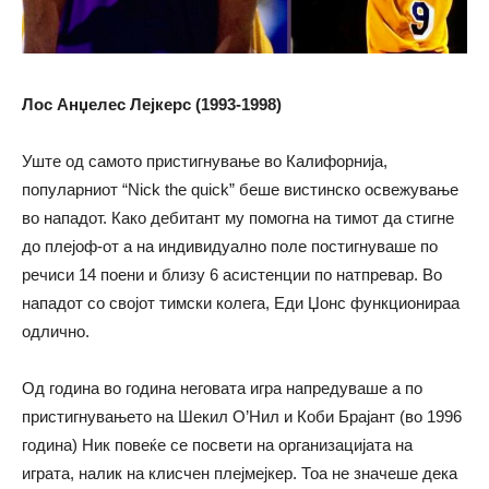
Лос Анџелес Лејкерс (1993-1998)
Уште од самото пристигнување во Калифорнија,
популарниот “Nick the quick” беше вистинско освежување
во нападот. Како дебитант му помогна на тимот да стигне
до плејоф-от а на индивидуално поле постигнуваше по
речиси 14 поени и близу 6 асистенции по натпревар. Во
нападот со својот тимски колега, Еди Џонс функционираа
одлично.
Од година во година неговата игра напредуваше а по
пристигнувањето на Шекил О’Нил и Коби Брајант (во 1996
година) Ник повеќе се посвети на организацијата на
играта, налик на клисчен плејмејкер. Тоа не значеше дека