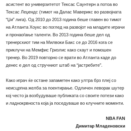
асистент во универзитетот Тексас Саунтерн а потоа во
Тексас Леџендс (тимот на Далас Маверикс во развојната
“Џи” лига). Од 2010 до 2013 година беше главен во тимот
на Атланта Хоукс во поглед на развојот на младите играчи
и пронаоѓање таленти. Во 2013 година беше дел од
тренерскиот тим на Милвоки Бакс се до 2016 кога се
приклучи на Мемфис Гризлис како скаут и помошен
тренер. Во 2019 повторно се врати во Атланта каде до
денес е дел од стручниот штаб на “јастребите”.
Како играч ќе остане запаметен како ултра брз плеј со
неисцрпна желба за поентирање. Одличен леворак шутер
кој често ја возбудуваше публиката со своите потези како
и ладнокрвноста која ја поседуваше во клучните моменти.
NBA FAN
Димитар Младеновски