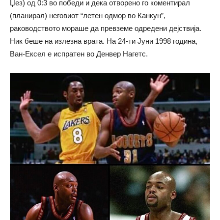
Џез) од 0:3 во победи и дека отворено го коментирал
(планирал) неговиот “летен одмор во Канкун”,
раководството мораше да превземе одредени дејствија.
Ник беше на излезна врата. На 24-ти Јуни 1998 година,
Ван-Ексел е испратен во Денвер Нагетс.