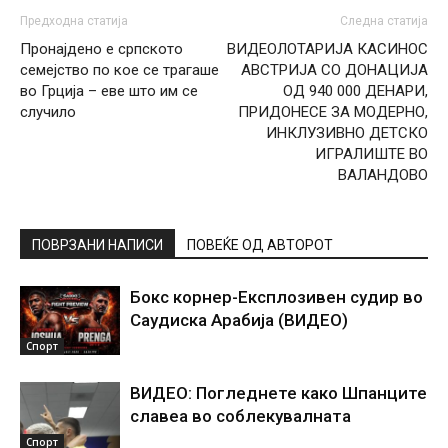
Предходна статија
Следна статија
Пронајдено е српското
ВИДЕОЛОТАРИЈА КАСИНОС
семејство по кое се трагаше
АВСТРИЈА СО ДОНАЦИЈА
во Грција – еве што им се
ОД 940 000 ДЕНАРИ,
случило
ПРИДОНЕСЕ ЗА МОДЕРНО,
ИНКЛУЗИВНО ДЕТСКО
ИГРАЛИШТЕ ВО
ВАЛАНДОВО
ПОВРЗАНИ НАПИСИ
ПОВЕЌЕ ОД АВТОРОТ
Бокс корнер-Експлозивен судир во
Саудиска Арабија (ВИДЕО)
Спорт
ВИДЕО: Погледнете како Шпанците
славеа во соблекувалната
Спорт