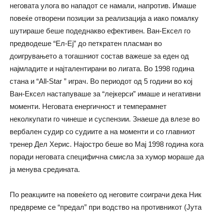
неговата улога во нападот се намали, напротив. Имаше
повеќе отворени позиции за реализација а иако помалку
шутираше беше подеднакво ефективен. Ван-Ексел го
предводеше “Ел-Еј” до петкратен пласман во
доигрувањето а тогашниот состав важеше за еден од
најмладите и најталентирани во лигата. Во 1998 година
стана и “All-Star ” играч. Во периодот од 5 години во кој
Ван-Ексел настапуваше за “лејкерси” имаше и негативни
моменти. Неговата енергичност и темперамнет
неколкупати го чинеше и суспензии. Знаеше да влезе во
вербален судир со судиите а на моменти и со главниот
тренер Дел Херис. Најостро беше во Мај 1998 година кога
поради неговата специфична смисла за хумор мораше да
ја менува средината.
По реакциите на повеќето од неговите соиграчи дека Ник
предвреме се “предал” при водство на противникот (Јута