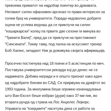
превзема приматот на најдобар поентер во државата.
Неговиот силен офанзивен арсенал го прави интересен за
голем број на универзитети. Поради недоволно добрите
оцени не успева веднаш да се приклучи на силен
“кошаркарски” колеџ па првите две сезони ги минува во
“Тринити Валеј”, пред да се приклучи на престижниот
“Синсинати”. Токму таму, под палка на искусниот тренер
Боб Хaгинс, младиот Ник ја доживува својата афирмација.
Просечно постигнува над 18 поeни и 5 асистенции по меч.
Поставува универзитетски рекорди кој до денес не се
надминати. Добива награди и е општо признат како еден
од најдобрите бекови во САД. Се пријавува на драфтот во
1993 година. За многумина беше огромно изненадување
што Ван-Ексел беше избран (дури) како 37-ми пик, во
втората рунда од страна на Лос Анџелес Лејкерс.
Управата на “езерџиите” насетува дека се работи за