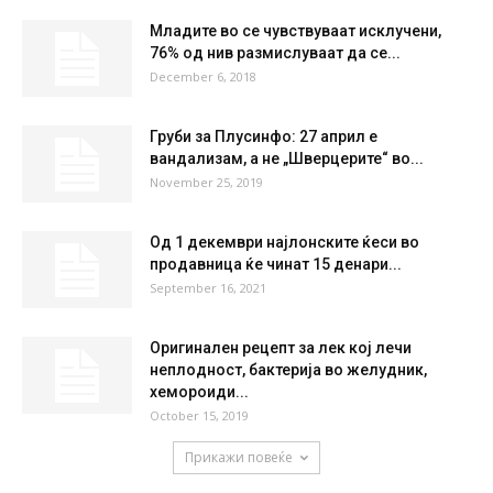
Младите во се чувствуваат исклучени,
76% од нив размислуваат да се...
December 6, 2018
Груби за Плусинфо: 27 април е
вандализам, а не „Шверцерите“ во...
November 25, 2019
Oд 1 декември најлонските ќеси во
продавница ќе чинат 15 денари...
September 16, 2021
Оригинален рецепт за лек кој лечи
неплодност, бактерија во желудник,
хемороиди...
October 15, 2019
Прикажи повеќе