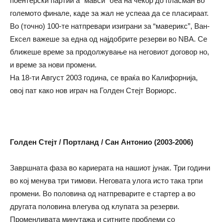
поентерски партии а “мавси” беа на чекор до пласман во
големото финале, каде за жал не успеаа да се пласираат.
Во (точно) 100-те натпревари изиграни за “маверикс”, Ван-
Ексел важеше за една од најдобрите резерви во NBA. Се
ближеше време за продолжување на неговиот договор но,
и време за нови промени.
На 18-ти Август 2003 година, се враќа во Калифорнија,
овој пат како нов играч на Голден Стејт Вориорс.
Голден Стејт / Портланд / Сан Антониo (2003-2006)
Завршната фаза во кариерата на нашиот јунак. Три години
во кој менува три тимови. Неговата улога исто така трпи
промени. Во половина од натпреварите е стартер а во
другата половина влегува од клупата за резерви.
Променливата минутажа и ситните проблеми со