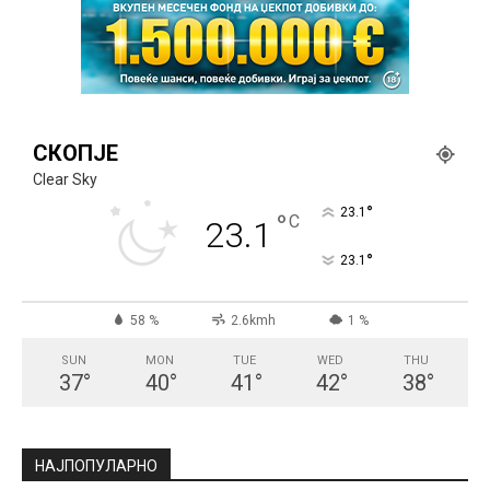
СКОПЈЕ
Clear Sky
°
23.1
°
C
23.1
°
23.1
58 %
2.6kmh
1 %
SUN
MON
TUE
WED
THU
37
°
40
°
41
°
42
°
38
°
НАЈПОПУЛАРНО