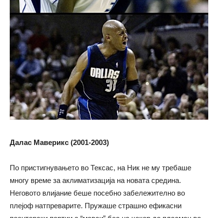
Далас Маверикс (2001-2003)
По пристигнувањето во Тексас, на Ник не му требаше
многу време за аклиматизација на новата средина.
Неговото влијание беше посебно забележително во
плејоф натпреварите. Пружаше страшно ефикасни