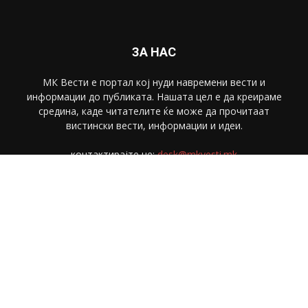
ЗА НАС
МК Вести е портал коj нуди навремени вести и
информации до публиката. Нашата цел е да креираме
средина, каде читателите ќе може да прочитаат
вистински вести, информации и идеи.
контактирајте не:
desk@mkvesti.mk
СЛЕДЕТЕ НЕ
© МК Вести 2018. Сите права се задржани.