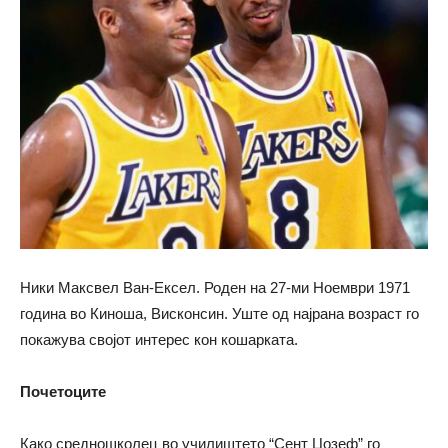
Ники Максвел Ван-Ексел. Роден на 27-ми Ноември 1971
година во Киноша, Висконсин. Уште од најрана возраст го
покажува својот интерес кон кошарката.
Почетоците
Како средношколец во училиштето “Сент Џозеф” го