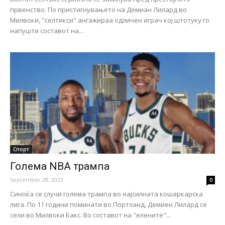
првенство. По пристигнувањето на Демиан Лилард во
Милвоки, "селтикси" ангажираа одличен играч кој штотуку го
напушти составот на...
Спорт
Голема NBA трампа
September 28, 2023
0
Синоќа се случи голема трампа во најсилната кошаркарска
лига. По 11 години поминати во Портланд, Демиен Лилард се
сели во Милвоки Бакс. Во составот на "елените"...