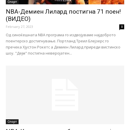
Спорт
NBA-Демиен Лилард постигна 71 поен!
(ВИДЕО)
February 27, 2023
0
Од синоќешната NBA програма го издвојуваме најдоброто
поентерско достигнување. Портланд Треил Блејзерс го
пречека Хјустон Рокетс а Демиен Лилард приреди вистинско
шоу. "Дејм" постигна неверојатен...
Спорт