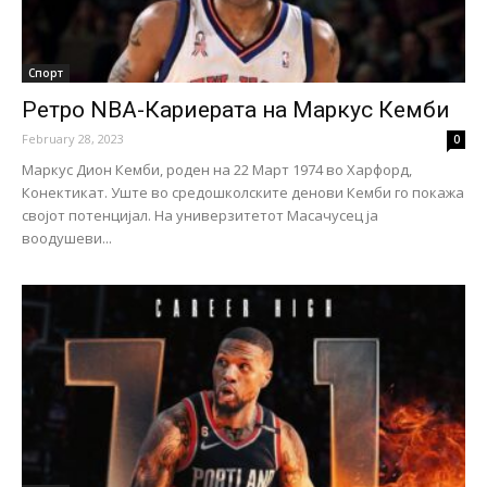
Спорт
Ретро NBA-Кариерата на Маркус Кемби
February 28, 2023
0
Маркус Дион Кемби, роден на 22 Март 1974 во Харфорд,
Конектикат. Уште во средошколските денови Кемби го покажа
својот потенцијал. На универзитетот Масачусец ја
воодушеви...