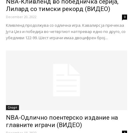
NBA-Кливленд во победничка серија,
Лилард со тимски рекорд (ВИДЕО)
December 20, 2022
0
Кливленд продолжува со одлична игра. Кавалирс ја пречекаа
Јута Џез и победија во четвртиот натпревар едно по друго, со
убедливи 122-99. Шест играчи имаа двоцифрен број...
Спорт
NBA-Одлично поентерско издание на
главните играчи (ВИДЕО)
December 13, 2022