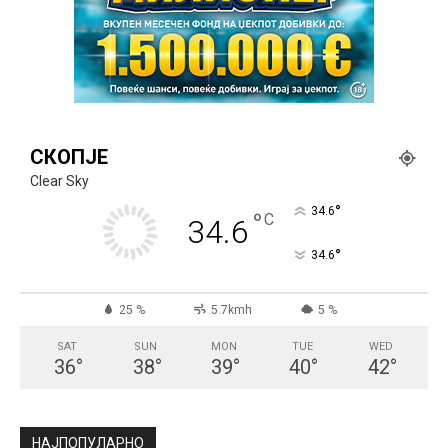
СКОПЈЕ
Clear Sky
°
34.6
°
C
34.6
°
34.6
25 %
5.7kmh
5 %
SAT
SUN
MON
TUE
WED
36
°
38
°
39
°
40
°
42
°
НАЈПОПУЛАРНО