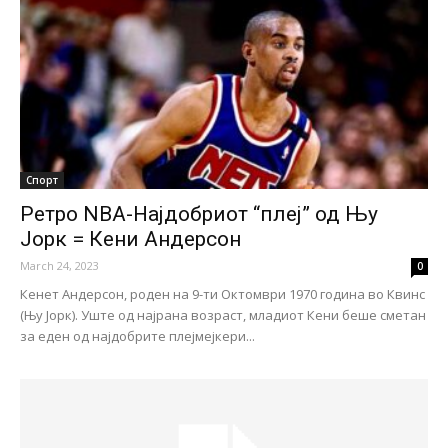
Спорт
Ретро NBA-Најдобриот “плеј” од Њу
Јорк = Кени Андерсон
March 24, 2023
0
Кенет Андерсон, роден на 9-ти Октомври 1970 година во Квинс
(Њу Јорк). Уште од најрана возраст, младиот Кени беше сметан
за еден од најдобрите плејмејкери...