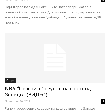
3
Најинтересното од синоќешните натпревари. Далас ја
пречека Оклахома, а Лука Дончич повторно одигра на врвно
ниво. Словенецот имаше "дабл-дабл" учинок составен од 38
поени и...
Спорт
NBA-“Џезерите” сеуште на врвот од
Западот (ВИДЕО)
November 20, 2022
2
Рано утрово, бевме сведоци на дуел за врвот на Западот.