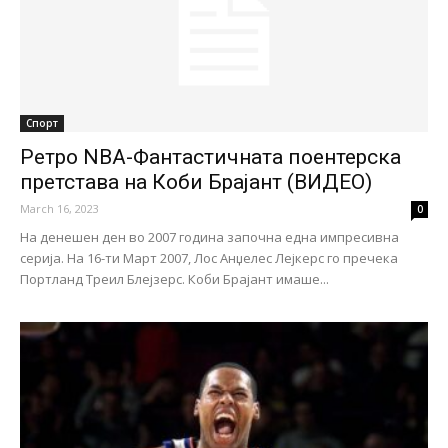
Спорт
Ретро NBA-Фантастичната поентерска
претстава на Коби Брајант (ВИДЕО)
March 16, 2023
0
На денешен ден во 2007 година започна една импресивна
серија. На 16-ти Март 2007, Лос Анџелес Лејкерс го пречека
Портланд Треил Блејзерс. Коби Брајант имаше...