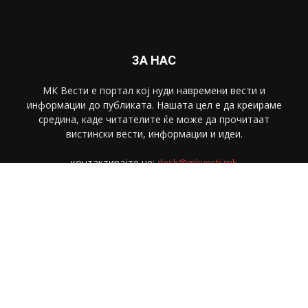
ЗА НАС
МК Вести е портал коj нуди навремени вести и
информации до публиката. Нашата цел е да креираме
средина, каде читателите ќе може да прочитаат
вистински вести, информации и идеи.
контактирајте не:
desk@mkvesti.mk
СЛЕДЕТЕ НЕ
© МК Вести 2018. Сите права се задржани.