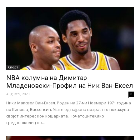
Спорт
NBA колумна на Димитар
Младеновски-Профил на Ник Ван-Ексел
August 9, 2023
0
Ники Максвел Ван-Ексел. Роден на 27-ми Ноември 1971 година
во Киноша, Висконсин. Уште од најрана возраст го покажува
својот интерес кон кошарката. ПочетоцитеКако
средношколец во...