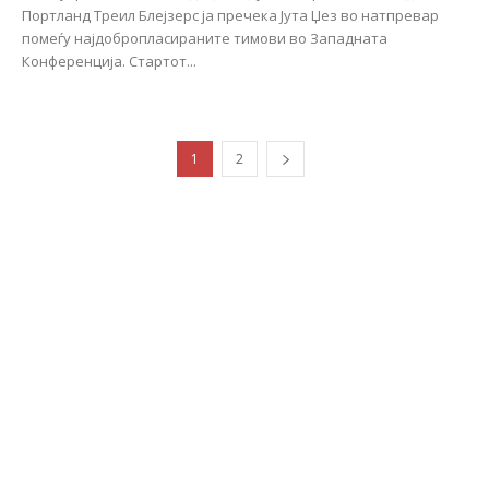
Портланд Треил Блејзерс ја пречека Јута Џез во натпревар
помеѓу најдобропласираните тимови во Западната
Конференција. Стартот...
1
2