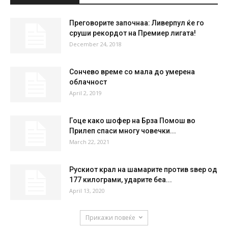
Преговорите започнаа: Ливерпул ќе го
сруши рекордот на Премиер лигата!
December 24, 2018
Сончево време со мала до умерена
облачност
April 2, 2019
Гоце како шофер на Брза Помош во
Прилеп спаси многу човечки...
March 22, 2021
Рускиот крал на шамарите против ѕвер од
177 килограми, ударите беа...
April 13, 2020
Прикажи повеќе