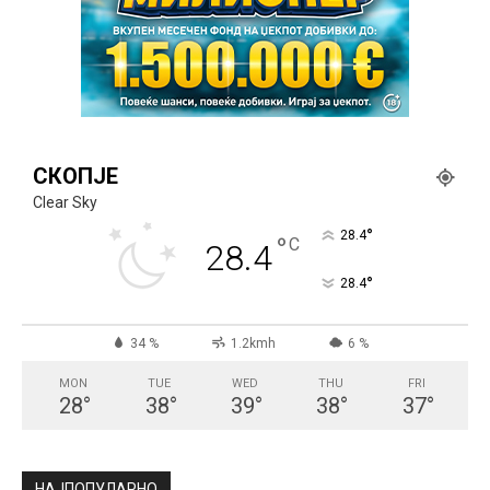
СКОПЈЕ
Clear Sky
°
28.4
°
C
28.4
°
28.4
34 %
1.2kmh
6 %
MON
TUE
WED
THU
FRI
28
°
38
°
39
°
38
°
37
°
НАЈПОПУЛАРНО