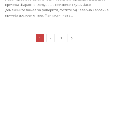
пречека Шарлот и следуваше неизвесен дуел. Иако
домаќините важеа за фаворити, гостите од Северна Каролина
пружија достоен отпор. Фантастичната...
1
2
3