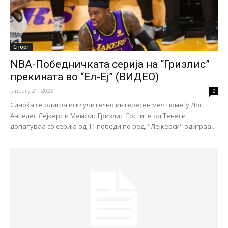
Спорт
NBA-Победничката серија на “Гризлис”
прекината во “Ел-Еј” (ВИДЕО)
January 21, 2023
0
Синоќа се одигра исклучително интересен меч помеѓу Лос
Анџелес Лејкерс и Мемфис Гризлис. Гостите од Тенеси
допатуваа со серија од 11 победи по ред. "Лејкерси" одиграа...