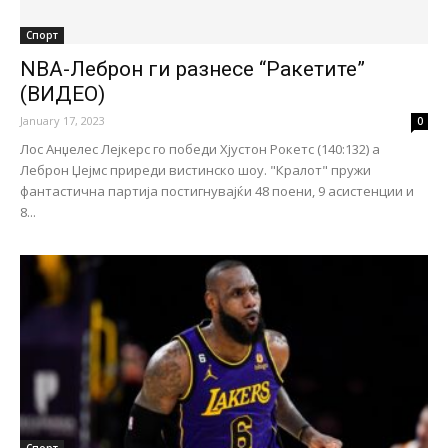
Спорт
NBA-Леброн ги разнесе “Ракетите”
(ВИДЕО)
January 17, 2023
0
Лос Анџелес Лејкерс го победи Хјустон Рокетс (140:132) а
Леброн Џејмс приреди вистинско шоу. "Кралот" пружи
фантастична партија постигнувајќи 48 поени, 9 асистенции и
8...
Спорт