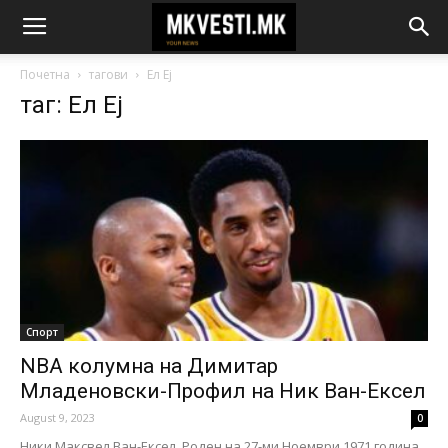
Почетна
тагови
Ел Еј
таг: Ел Еј
Спорт
NBA колумна на Димитар
Младеновски-Профил на Ник Ван-Ексел
August 9, 2023
0
Ники Максвел Ван-Ексел. Роден на 27-ми Ноември 1971 година