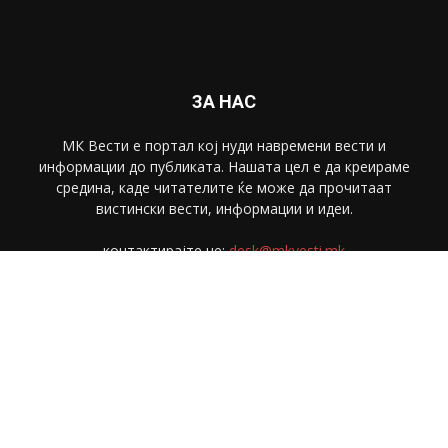
ЗА НАС
МК Вести е портал коj нуди навремени вести и
информации до публиката. Нашата цел е да креираме
средина, каде читателите ќе може да прочитаат
вистински вести, информации и идеи.
контактирајте не:
desk@mkvesti.mk
СЛЕДЕТЕ НЕ