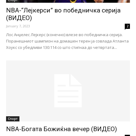
NBA-“Лејкерси” во победничка серија
(ВИДЕО)
January 7, 2023
2
Лос Анџелес Лејкерс (конечно) влезе во победничка серија.
Поранешниот шампион на домашен терен ја совлада Атланта
Хоукс со убедливи 130:114 со што стигнаа до четвртата...
Спорт
NBA-Богата Божиќна вечер (ВИДЕО)