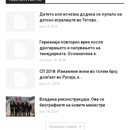
Детето кое исчезна додека се лулало на
детско игралиште во Тетово...
June 5, 2019
Германија повторно врие после
дрогирањето и силувањето на
тинејџерката: Осомничена е...
October 29, 2018
СП 2018: Измамени жени во голем број
доаѓаат во Русија, а...
June 21, 2018
Владина реконструкција: Ова се
биографиите на новите министри
July 14, 2026
Прикажи повеќе