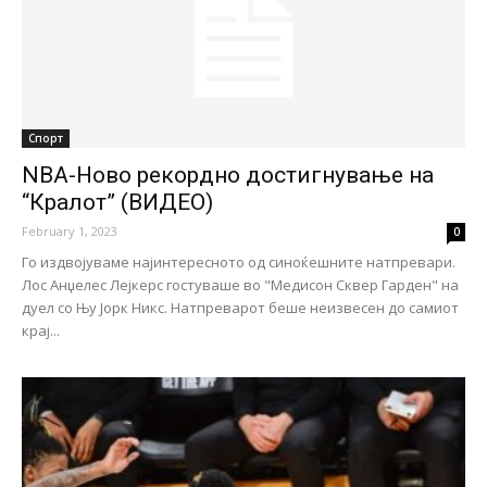
Спорт
NBA-Ново рекордно достигнување на
“Кралот” (ВИДЕО)
February 1, 2023
0
Го издвојуваме најинтересното од синоќешните натпревари.
Лос Анџелес Лејкерс гостуваше во "Медисон Сквер Гарден" на
дуел со Њу Јорк Никс. Натпреварот беше неизвесен до самиот
крај...