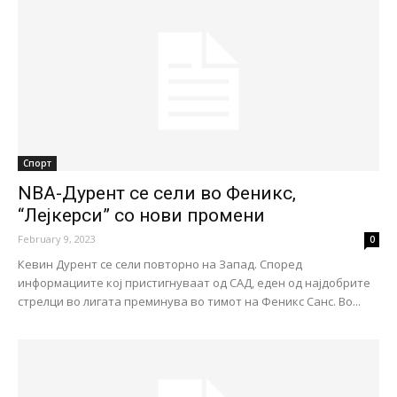
Спорт
NBA-Дурент се сели во Феникс,
“Лејкерси” со нови промени
February 9, 2023
0
Кевин Дурент се сели повторно на Запад. Според
информациите кој пристигнуваат од САД, еден од најдобрите
стрелци во лигата преминува во тимот на Феникс Санс. Во...