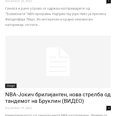
December 26, 2022
1
Синоќа и рано утрово се одржаа натпреварите од
"Божиќната" NBA програма. Најпрво Њу Јорк Никс ја пречека
Филделфија 76ерс. Во интересен и крајно неизвесен
натпревар, гостите...
Спорт
NBA-Јокич брилијантен, нова стрелба од
тандемот на Бруклин (ВИДЕО)
December 19, 2022
4
Најинтересното од синоќешните NBA натпревари. Денвер го