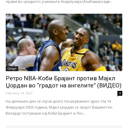
прави во средното училиште Андалузија (Алабама) каде...
Спорт
Ретро NBA-Коби Брајант против Мајкл
Џордан во “градот на ангелите” (ВИДЕО)
February 14, 2023
0
На денешен ден се случи долго посакуваниот дуел. На 14
Февруари 2003 година, Мајкл Џордан со својот Вашингтон
Визардс гостуваше кај Коби Брајант и Лос...