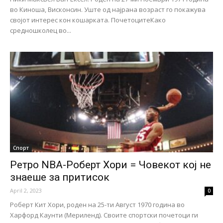
во Киноша, Висконсин. Уште од најрана возраст го покажува
својот интерес кон кошарката. ПочетоцитеКако
средношколец во...
Спорт
Ретро NBA-Роберт Хори = Човекот кој не
знаеше за притисок
April 2, 2023
0
Роберт Кит Хори, роден на 25-ти Август 1970 година во
Харфорд Каунти (Мериленд). Своите спортски почетоци ги