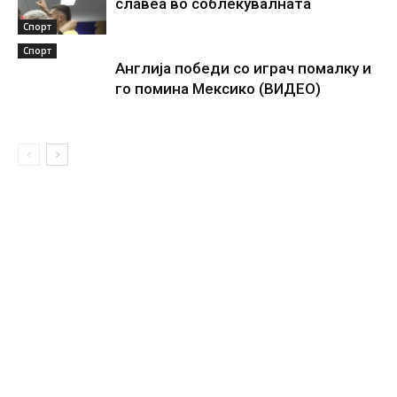
славеа во соблекувалната
Спорт
Спорт
Англија победи со играч помалку и
го помина Мексико (ВИДЕО)