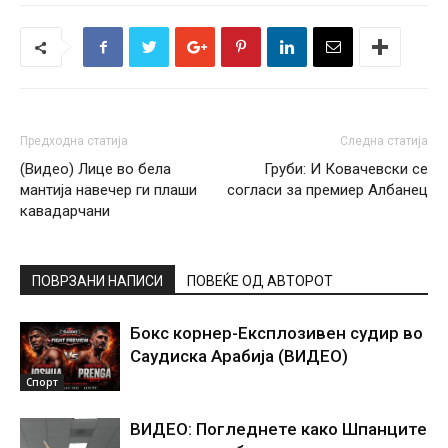
Предходна статија
Следна статија
(Видео) Лице во бела
Груби: И Ковачевски се
мантија навечер ги плаши
согласи за премиер Албанец
кавадарчани
ПОВРЗАНИ НАПИСИ
ПОВЕЌЕ ОД АВТОРОТ
Бокс корнер-Експлозивен судир во
Саудиска Арабија (ВИДЕО)
Спорт
ВИДЕО: Погледнете како Шпанците