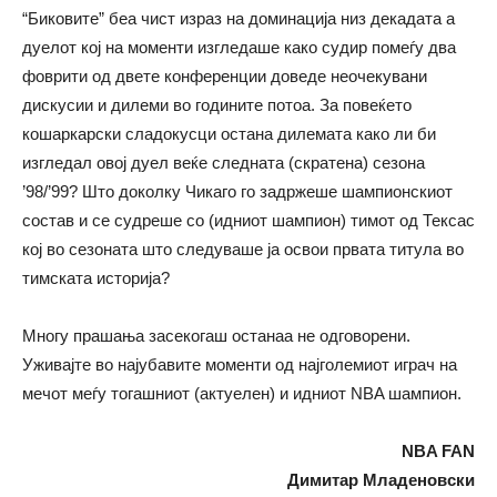
“Биковите” беа чист израз на доминација низ декадата а
дуелот кој на моменти изгледаше како судир помеѓу два
фоврити од двете конференции доведе неочекувани
дискусии и дилеми во годините потоа. За повеќето
кошаркарски сладокусци остана дилемата како ли би
изгледал овој дуел веќе следната (скратена) сезона
’98/’99? Што доколку Чикаго го задржеше шампионскиот
состав и се судреше со (идниот шампион) тимот од Тексас
кој во сезоната што следуваше ја освои првата титула во
тимската историја?
Многу прашања засекогаш останаа не одговорени.
Уживајте во најубавите моменти од најголемиот играч на
мечот меѓу тогашниот (актуелен) и идниот NBA шампион.
NBA FAN
Димитар Младеновски