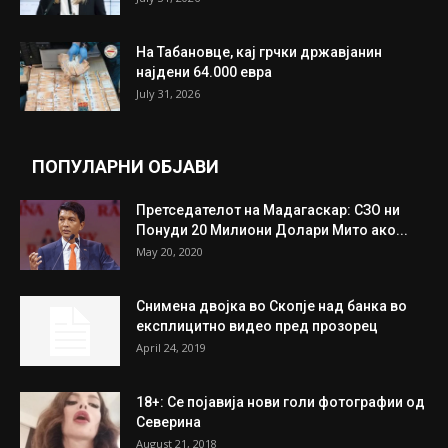
На Табановце, кај грчки државјанин
најдени 64.000 евра
July 31, 2026
ПОПУЛАРНИ ОБЈАВИ
Претседателот на Мадагаскар: СЗО ни
Понуди 20 Милиони Долари Мито ако...
May 20, 2020
Снимена двојка во Скопје над банка во
експлицитно видео пред прозорец
April 24, 2019
18+: Се појавија нови голи фотографии од
Северина
August 21, 2018