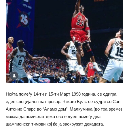
Ноќта помеѓу 14-ти и 15-ти Март 1998 година, се одигра
еден специјален натпревар. Чикаго Булс се судри со Сан
Антонио Спарс во “Аламо дом”. Малкумина (во тоа време)
можеа да помислат дека ова е дуел помеѓу два
шампионски тимови кој ќе ја заокружат декадата.