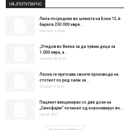
НАЈПОПУЛАРНО
Лила посредник во шемата на Боки 13, ѝ
барала 250.000 евра...
February 4, 2020
„Отидов во Виена за да чувам деца за
1.000 евра, а...
October 18, 2019
Леона ги претсави своите производи на
стотиот по ред саем за...
October 7, 2019
Пациент вакциниран со две дози на
„Синофарм“ починал од коронавирус во...
July 28, 2021
Прикажи повеќе