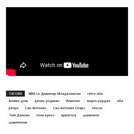
ТАГОВИ
NBA со Димитар Младеновски
retro nba
Аламо дом
денис родман
Илиноис
мајкл џордан
нба
ретро
Сан Антонио
Сан Антонио Спарс
тексас
Тим Данкан
тони кукоч
хрватска
шампион
шампиони