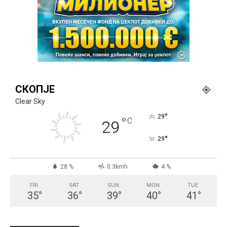
СКОПЈЕ
Clear Sky
°
29
°
C
29
°
29
28 %
0.3kmh
4 %
FRI
SAT
SUN
MON
TUE
35
°
36
°
39
°
40
°
41
°