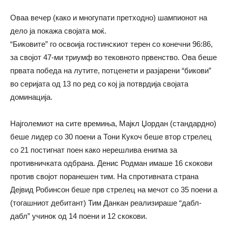
Оваа вечер (како и многупати претходно) шампионот на
дело ја покажа својата моќ.
“Биковите” го освоија гостинскиот терен со конечни 96:86,
за својот 47-ми триумф во тековното првенство. Ова беше
првата победа на лутите, потценети и разјарени “бикови”
во серијата од 13 по ред со кој ја потврдија својата
доминација.
Најголемиот на сите времиња, Мајкл Џордан (стандардно)
беше лидер со 30 поени а Тони Кукоч беше втор стрелец
со 21 постигнат поен како нерешлива енигма за
противничката одбрана. Денис Родман имаше 16 скокови
против својот поранешен тим. На спротивната страна
Дејвид Робинсон беше прв стрелец на мечот со 35 поени а
(тогашниот дебитант) Тим Данкан реализираше “дабл-
дабл” учинок од 14 поени и 12 скокови.