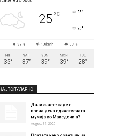
СКОПЈЕ
Scattered Clouds
°
25
°
C
25
°
25
39 %
1.8kmh
33 %
FRI
SAT
SUN
MON
TUE
35
°
37
°
39
°
39
°
28
°