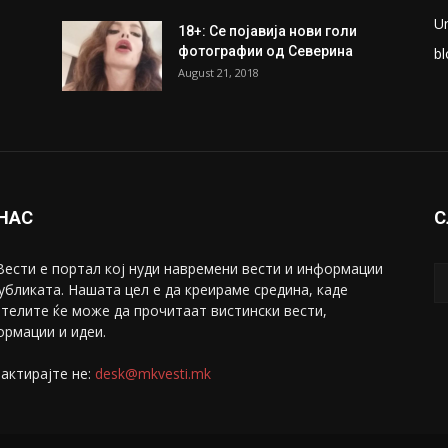
ки
Претседателот на
М
Мадагаскар: СЗО ни Понуди
Ж
20 Милиони Долари Мито
ако...
С
May 20, 2020
З
ни
Снимена двојка во Скопје над
С
банка во експлицитно видео
С
пред прозорец
April 24, 2019
Е
U
18+: Се појавија нови голи
фотографии од Северина
bl
August 21, 2018