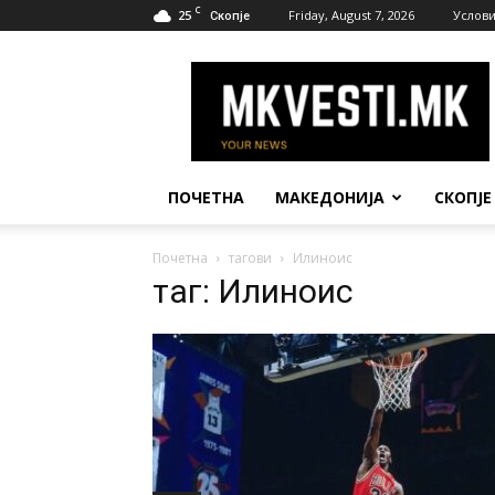
C
25
Friday, August 7, 2026
Услови
Скопје
МК
Вести
ПОЧЕТНА
МАКЕДОНИЈА
СКОПЈЕ
Почетна
тагови
Илиноис
таг: Илиноис