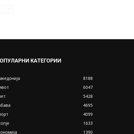
Освен скапи чешми,
Аеродром купила и скапи
обрачи за кош: Еден...
April 23, 2021
Прикажи повеќе
ИНТЕРЕСНО
ОПУЛАРНИ КАТЕГОРИИ