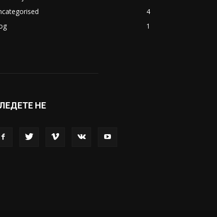
акедонија
8188
ивот
6047
вет
5428
абава
4695
порт
4099
копје
1633
кономија
1390
ncategorised
4
og
1