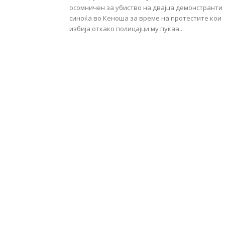
осомничен за убиство на двајца демонстранти
синоќа во Кеноша за време на протестите кои
избија откако полицајци му пукаа...