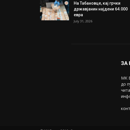
Трамп: Постигнат е историс
договор за целосно
разоружување на Хамас
July 31, 2026
Митева: Потврден новиот
состав на ИК на Унија на же
на...
July 31, 2026
На Табановце, кај грчки
државјанин најдени 64.000
евра
July 31, 2026