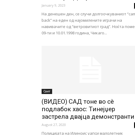
January 9, 2023
На денешен ден, се случи долгоочкуваниот “ca
back” на еден од најомилените играчи на
навивачите од “ветровитиот град”. Нoќта поме
09-ти и 10.01.1998 година, Чикаго...
Свет
(ВИДЕО) САД тоне во сè
подлабок хаос: Тинејџер
застрела двајца демонстранти
August 27, 2020
Полицијата на Илиноис уапси малолетник