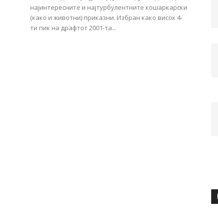
најинтересните и најтурбулентните кошаркарски
(како и животни) приказни. Избран како висок 4-
ти пик на драфтот 2001-та...