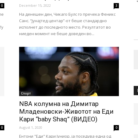
December 15, 2022
0
3
me
На денешен ден, Чикаго Булс го пречека Феникс
Санс. “Јунајтед центар”-от беше стандардно
ѓу
исполнет до последното место. Резултатот во
ниеден момент не беше доведен во...
Спорт
NBA колумна на Димитар
Младеновски-Животот на Eди
Кари “baby Shaq” (ВИДЕО)
August 1, 2020
0
0
Ентони "Еди" Кари Јуниор, ја поседува една од