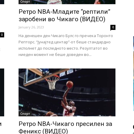
Спорт
Ретро NBA-Младите “рептили”
заробени во Чикаго (ВИДЕО)
January 26, 2023
0
0
На денешен ден Чикаго Булс го пречека Торонто
Репторс. “Јунајтед центар”-от беше стандардно
исполнет до последното место. Резултатот во
с
ниеден момент не беше доведен во...
Спорт
и
Ретро NBA-Чикаго пресилен за
Феникс (ВИДЕО)