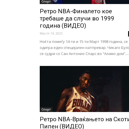
Спорт
Ретро NBA-Финалето кое
требаше да случи во 1999
година (ВИДЕО)
March 14, 2023
Ноќта помеѓу 14-ти и 15-ти Март 1998 година, се
одигра еден специјален натпревар. Чикаго Бул
се судри со Сан Антонио Спарс во “Аламо дом”....
Спорт
Ретро NBA-Враќањето на Скот
Пипен (ВИДЕО)