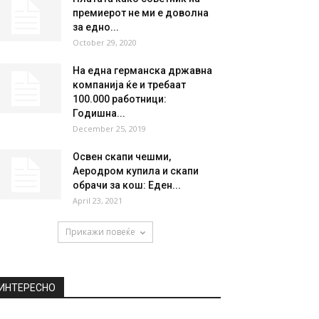
НАЈПОПУЛАРНО
Дали знаете каде е
пронајдена единствената
мумија во Македонија?
August 31, 2020
Платата како советник на
премиерот не ми е доволна
за едно...
October 29, 2020
На една германска државна
компанија ќе и требаат
100.000 работници:
Годишна...
December 25, 2019