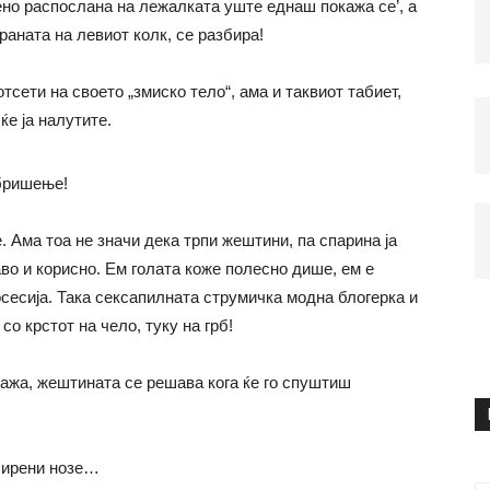
ено распослана на лежалката уште еднаш покажа се’, а
раната на левиот колк, се разбира!
сети на своето „змиско тело“, ама и таквиот табиет,
ќе ја налутите.
бришење!
 Ама тоа не значи дека трпи жештини, па спарина ја
аво и корисно. Ем голата коже полесно дише, ем е
сесија. Така сексапилната струмичка модна блогерка и
о крстот на чело, туку на грб!
плажа, жештината се решава кога ќе го спуштиш
ширени нозе…