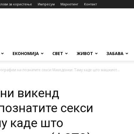
слови за користење
Импресум
Маркетинг
Контакт
ЕКОНОМИЈА
СВЕТ
ЖИВОТ
ЗАБАВА
ографии на познатите секси Македонки: Таму каде што машкиот...
ни викенд
познатите секси
у каде што