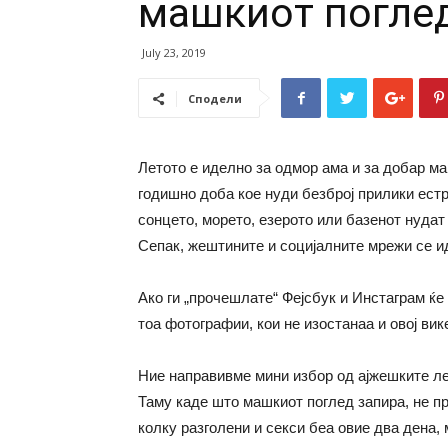
машкиот поглед
July 23, 2019
Сподели
Летото е иделно за одмор ама и за добар ма
годишно доба кое нуди безброј прилики ест
сонцето, морето, езерото или базенот нуд
Сепак, жештините и социјалните мрежи се и
Ако ги „прочешлате“ Фејсбук и Инстаграм ќе 
тоа фотографии, кои не изостанаа и овој вик
Ние направивме мини избор од ајжешките ле
Таму каде што машкиот поглед запира, не п
колку разголени и секси беа овие два дена,