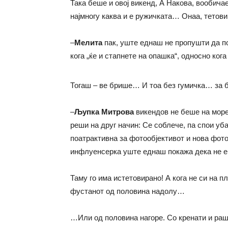
Така беше и овој викенд, А Накова, вообича
најмногу каква и е ружичката… Онаа, тетови
–
Мелита
пак, уште еднаш не пропушти да пот
кога „ќе и стапнете на опашка“, односно кога 
Тогаш – ве брише… И тоа без гумичка… за 
–
Љупка Митрова
викендов не беше на море.
реши на друг начин: Се соблече, па спои уб
поатрактивна за фотообјективот и нова фото
инфлуенсерка уште еднаш покажа дека не е с
Таму го има истетовирано! А кога не си на 
фустанот од половина надолу…
…Или од половина нагоре. Со кренати и ра