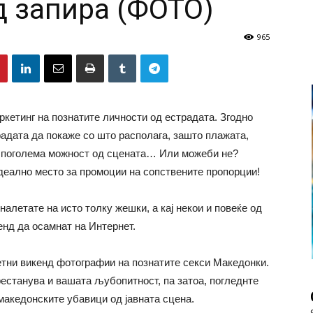
 запира (ФОТО)
965
ркетинг на познатите личности од естрадата. Згодно
радата да покаже со што располага, зашто плажата,
ат поголема можност од сцената… Или можеби не?
деално место за промоции на сопствените пропорции!
налетате на исто толку жешки, а кај некои и повеќе од
енд да осамнат на Интернет.
тни викенд фотографии на познатите секси Македонки.
рестанува и вашата љубопитност, па затоа, погледнте
 македонските убавици од јавната сцена.