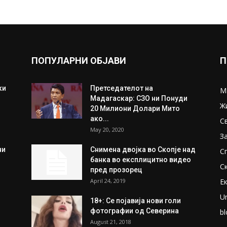
ПОПУЛАРНИ ОБЈАВИ
П
ки
Претседателот на
М
Мадагаскар: СЗО ни Понуди
Ж
20 Милиони Долари Мито
ако...
С
May 20, 2020
З
ни
Снимена двојка во Скопје над
С
банка во експлицитно видео
С
пред прозорец
April 24, 2019
Е
U
18+: Се појавија нови голи
фотографии од Северина
bl
August 21, 2018