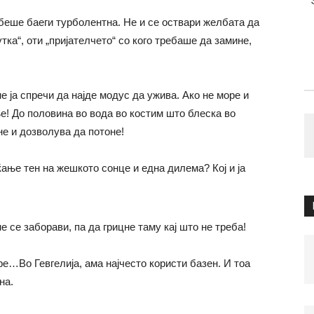
беше баеги турболентна. Не и се оствари желбата да
ка“, оти „пријателчето“ со кого требаше да замине,
е ја спречи да најде модус да ужива. Ако не море и
ње! До половина во вода во костим што блеска во
не и дозволува да потоне!
ање тен на жешкото сонце и една дилема? Кој и ја
 се заборави, па да грицне таму кај што не треба!
е…Во Гевгелија, ама најчесто користи базен. И тоа
на.