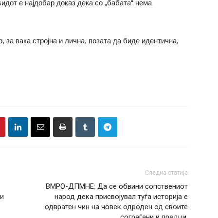
ѕидот е најдобар доказ дека со „бабата“ нема
 за вака стројна и лична, позата да биде идентична,
Следна статија
ВМРО-ДПМНЕ: Да се обвини сопствениот
ни
народ дека присвојувал туѓа историја е
одвратен чин на човек одроден од своите
сограѓани и предци.