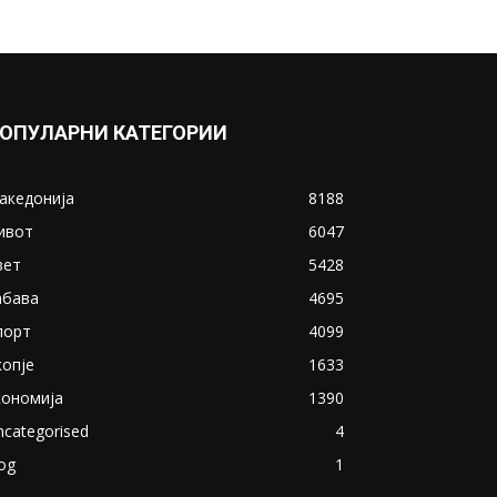
ОПУЛАРНИ КАТЕГОРИИ
акедонија
8188
ивот
6047
вет
5428
абава
4695
порт
4099
копје
1633
кономија
1390
ncategorised
4
og
1