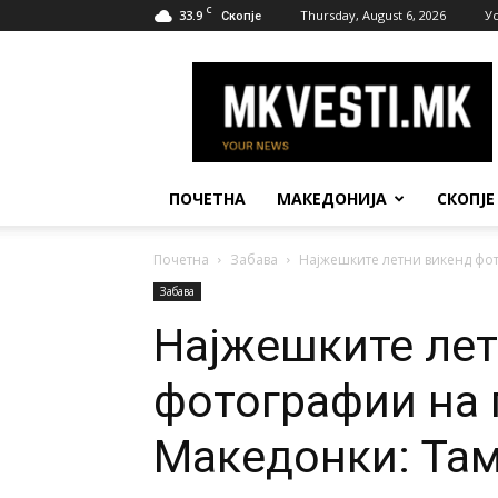
C
33.9
Thursday, August 6, 2026
У
Скопје
МК
Вести
ПОЧЕТНА
МАКЕДОНИЈА
СКОПЈЕ
Почетна
Забава
Најжешките летни викенд фот
Забава
Најжешките лет
фотографии на 
Македонки: Там