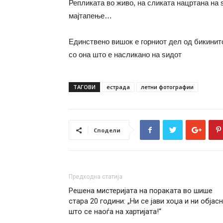
Репликата во живо, на сликата нацртана на 
мајтапење…
Единствено вишок е горниот дел од бикинито,
со она што е насликано на ѕидот
ТАГОВИ
естрада
летни фотографии
Сподели
Предходна статија
Решена мистеријата на пораката во шише
стара 20 години: „Ни се јави хоџа и ни објас
што се наоѓа на хартијата!“