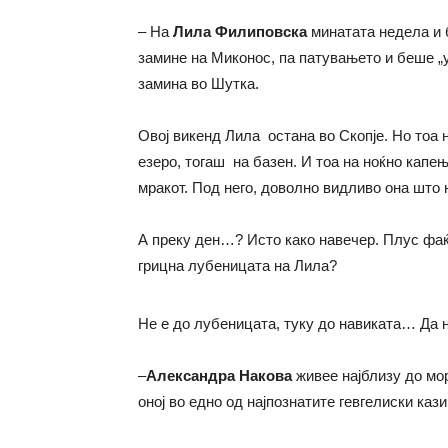
– На
Лила Филиповска
минатата недела и 
замине на Миконос, па патувањето и беше „ут
замина во Шутка.
Овој викенд Лила остана во Скопје. Но тоа н
езеро, тогаш на базен. И тоа на ноќно капе
мракот. Под него, доволно видливо она што 
А преку ден…? Исто како навечер. Плус фаќ
грицна лубеницата на Лила?
Не е до лубеницата, туку до навиката… Да не
–
Александра Накова
живее најблизу до мор
оној во едно од најпознатите гевгелиски кази