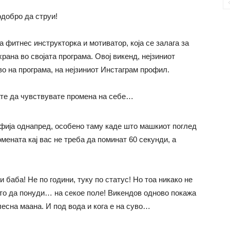
добро да струи!
 фитнес инструкторка и мотиватор, која се залага за
рана во својата програма. Овој викенд, нејзиниот
во на програма, на нејзиниот Инстаграм профил.
ате да чувствувате промена на себе…
рафија однапред, особено таму каде што машкиот поглед
омената кај вас не треба да поминат 60 секунди, а
 баба! Не по години, туку по статус! Но тоа никако не
што да понуди… на секое поле! Викендов одново покажа
лесна маана. И под вода и кога е на суво…