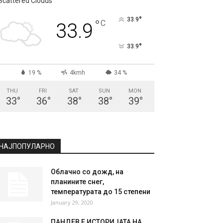
СКОПЈЕ
Scattered Clouds
°
33.9
°
C
33.9
°
33.9
19 %
4kmh
34 %
THU
FRI
SAT
SUN
MON
33
°
36
°
38
°
38
°
39
°