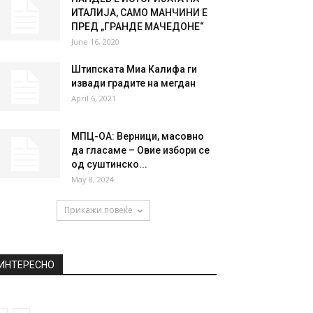
НАЈПОПУЛАРНО
Облачно со дожд, на
планините снег,
температурата до 15 степени
January 29, 2020
ПАНДЕВ Е ИСТОРИЈАТА НА
ИТАЛИЈА, САМО МАНЧИНИ Е
ПРЕД „ГРАНДЕ МАЧЕДОНЕ“
June 16, 2020
Штипската Миа Калифа ги
извади градите на мегдан
April 6, 2021
МПЦ-ОА: Верници, масовно