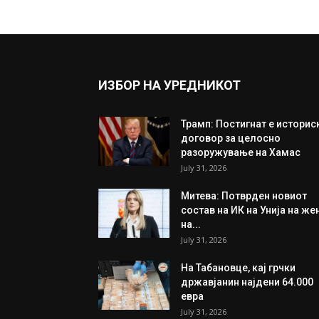
ИЗБОР НА УРЕДНИКОТ
Трамп: Постигнат е историс
договор за целосно
разоружување на Хамас
July 31, 2026
Митева: Потврден новиот
состав на ИК на Унија на же
на...
July 31, 2026
На Табановце, кај грчки
државјанин најдени 64.000
евра
July 31, 2026