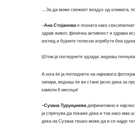
…За да може свежиот воздух од климата, по
–
Ана Стојанова
е позната како сексипилната
здрав живот, физичка активност и здрава исх
изглед и бујните телесни атрибути беа одно
Штом ја погледнете одзади, веднаш почнув
А кога ќе ја погледнете на најновата фотог
запира, веднаш ќе ви стане јасно дека за пр
камоли 6 месеци!
–
Сузана Турунџиева
дефинитивно е најсекси
ја спречува да покаже дека и тоа како има 
дека на Сузана тешко може да и се најде те