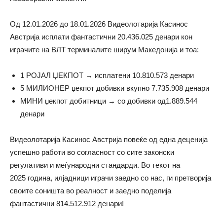
Од 12.01.2026 до 18.01.2026 Видеолотарија Касинос
Австрија исплати фантастични 20.436.025 денари кон
играчите на ВЛТ терминалите ширум Македонија и тоа:
1 РОЈАЛ ЏЕКПОТ → исплатени 10.810.573 денари
5 МИЛИОНЕР џекпот добивки вкупно 7.735.908 денари
МИНИ џекпот добитници → со добивки од1.889.544
денари
Видеолотарија Касинос Австрија повеќе од една деценија
успешно работи во согласност со сите законски
регулативи и меѓународни стандарди. Во текот на
2025 година, илјадници играчи заедно со нас, ги претворија
своите соништа во реалност и заедно поделија
фантастични 814.512.912 денари!