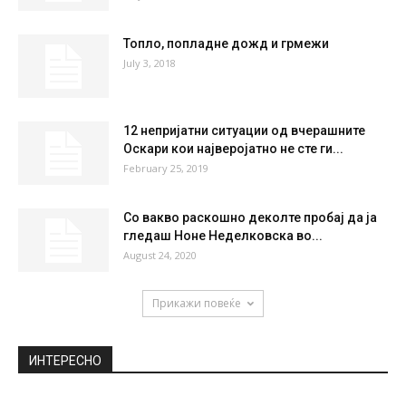
25 %
5.7kmh
5 %
SAT
SUN
MON
TUE
WED
36
°
38
°
39
°
40
°
42
°
НАЈПОПУЛАРНО
МНР прогласи руски дипломат за персона
нон грата, наложи да биде...
May 18, 2021
Топло, попладне дожд и грмежи
July 3, 2018
12 непријатни ситуации од вчерашните
Оскари кои најверојатно не сте ги...
February 25, 2019