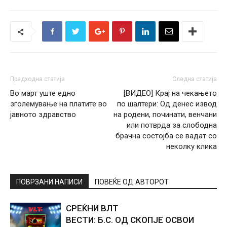
Предходна статија
Следна статија
Во март уште едно
[ВИДЕО] Крај на чекањето
зголемување на платите во
по шалтери: Од денес извод
јавното здравство
на родени, починати, венчани
или потврда за слободна
брачна состојба се вадат со
неколку клика
ПОВРЗАНИ НАПИСИ
ПОВЕЌЕ ОД АВТОРОТ
СРЕЌНИ ВЛТ
ВЕСТИ: Б.С. ОД СКОПЈЕ ОСВОИ