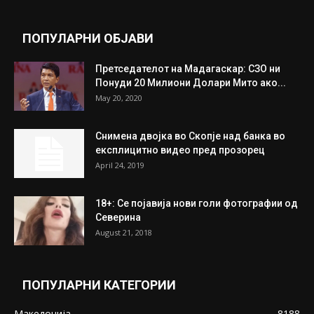
целосно разоружување на Хамас
July 31, 2026
Митева: Потврден новиот состав на ИК на
Унија на жени на...
July 31, 2026
На Табановце, кај грчки државјанин
најдени 64.000 евра
July 31, 2026
ПОПУЛАРНИ ОБЈАВИ
Претседателот на Мадагаскар: СЗО ни
Понуди 20 Милиони Долари Мито ако...
May 20, 2020
Снимена двојка во Скопје над банка во