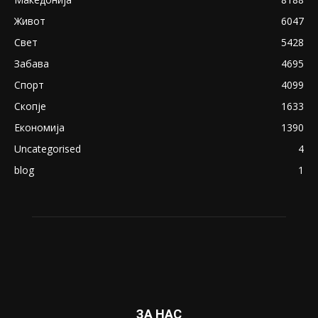
експлицитно видео пред прозорец
April 24, 2019
18+: Се појавија нови голи фотографии од
Северина
August 21, 2018
ПОПУЛАРНИ КАТЕГОРИИ
Македонија
8188
Живот
6047
Свет
5428
Забава
4695
Спорт
4099
Скопје
1633
Економија
1390
Uncategorised
4