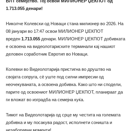
ВЛТ семејство. Тој освои МИЛИОНЕР ЏЕКПОТ од
1.713.055 денари!
Николче Колевски од Новаци стана милионер во 2026. На
08 јануари во 17:47 освои МИЛИОНЕР ЏЕКПОТ
вреден
1.713.055
денари. МИЛИОНЕР ЏЕКПОТ добивката
е освоена на видеолотариските терминали кај нашиот
деловен соработник Евротип во Новаци.
Колевки во Видеолотарија пристигна во друштво на
својата сопруга, сè уште под силни импресии од
неочекуваната, а освоена добивка. Како што ни сподели,
парите од освоениот МИЛИОНЕР ЏЕКПОТ, планираат да
ги вложат во изградба на семејна куќа.
Тимот на Видеолотарија од срце му честита на големата
добивка и му посакува радост, исполнети соништа и
незаборавни моменти!