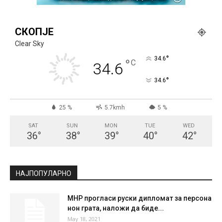
СКОПЈЕ
Clear Sky
°
34.6
°
C
34.6
°
34.6