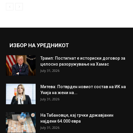
Со вакво раскошно деколте прoбај да ја
гледаш Ноне Неделковска во...
August 24, 2020
Прикажи повеќе
ИНТЕРЕСНО
ИЗБОР НА УРЕДНИКОТ
Трамп: Постигнат е историски договор за