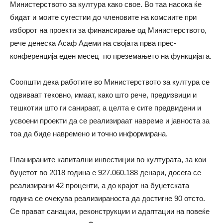
Министерството за култура како свое. Во таа насока ќе
бидат и моите сугестии до членовите на комсиите при
изборот на проекти за финансирање од Министерството,
рече денеска Асаф Адеми на својата прва прес-
конференција еден месец по преземањето на функцијата.
Соопшти дека работите во Министерството за култура се
одвиваат тековно, имаат, како што рече, предизвици и
тешкотии што ги санираат, а целта е сите предвидени и
усвоени проекти да се реализираат навреме и јавноста за
тоа да биде навремено и точно информирана.
Планираните капитални инвестиции во културата, за кои
буџетот во 2018 година е 927.060.188 денари, досега се
реализирани 42 проценти, а до крајот на буџетската
година се очекува реализираноста да достигне 90 отсто.
Се прават санации, реконструкции и адаптации на повеќе