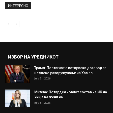
Најверојатно не сум требала да се родам,
но ете постојам и...
May 27, 2020
Една работа која секој хороскопски знак
треба да ја направи за...
June 18, 2018
Прикажи повеќе
ИНТЕРЕСНО