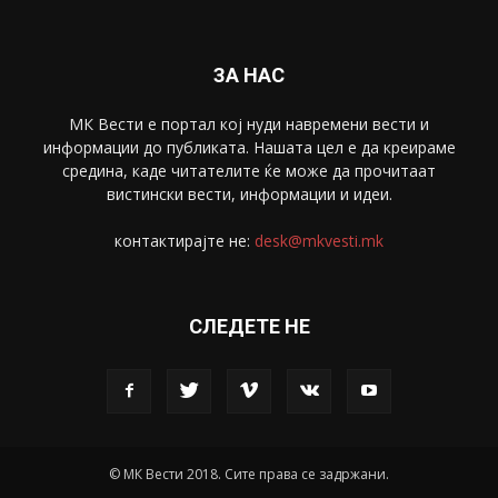
Скопје
1633
Економија
1390
Uncategorised
4
blog
1
ЗА НАС
МК Вести е портал коj нуди навремени вести и
информации до публиката. Нашата цел е да креираме
средина, каде читателите ќе може да прочитаат
вистински вести, информации и идеи.