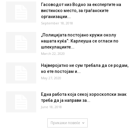
°
27.6
41 %
1kmh
0 %
MON
TUE
WED
THU
FRI
37
°
40
°
40
°
38
°
37
°
НАЈПОПУЛАРНО
Гасоводот низ Водно за експертите на
вистинско место, за граѓанските
организации...
September 18, 2018
„Полицијата постојано кружи околу
нашата куќа“: Карлеуша се огласи по
шпекулациите...
March 22, 2020