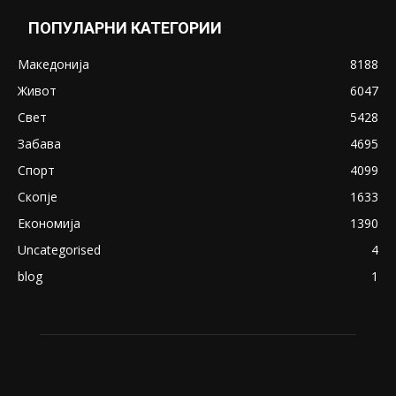
Снимена двојка во Скопје над банка во
експлицитно видео пред прозорец
April 24, 2019
18+: Се појавија нови голи фотографии од
Северина
August 21, 2018
ПОПУЛАРНИ КАТЕГОРИИ
Македонија
8188
Живот
6047
Свет
5428
Забава
4695
Спорт
4099