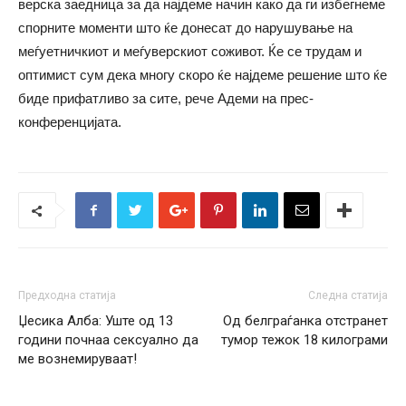
верска заедница за да најдеме начин како да ги избегнеме
спорните моменти што ќе донесат до нарушување на
меѓуетничкиот и меѓуверскиот соживот. Ќе се трудам и
оптимист сум дека многу скоро ќе најдеме решение што ќе
биде прифатливо за сите, рече Адеми на прес-
конференцијата.
Предходна статија
Следна статија
Џесика Алба: Уште од 13
Од белграѓанка отстранет
години почнаа сексуално да
тумор тежок 18 килограми
ме вознемируваат!