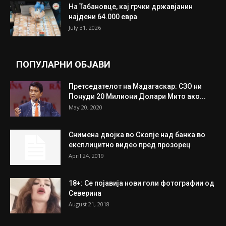
ИЗБОР НА УРЕДНИКОТ
Трамп: Постигнат е историски договор за
целосно разоружување на Хамас
July 31, 2026
Митева: Потврден новиот состав на ИК на
Унија на жени на...
July 31, 2026
На Табановце, кај грчки државјанин
најдени 64.000 евра
July 31, 2026
ПОПУЛАРНИ ОБЈАВИ
Претседателот на Мадагаскар: СЗО ни
Понуди 20 Милиони Долари Мито ако...
May 20, 2020