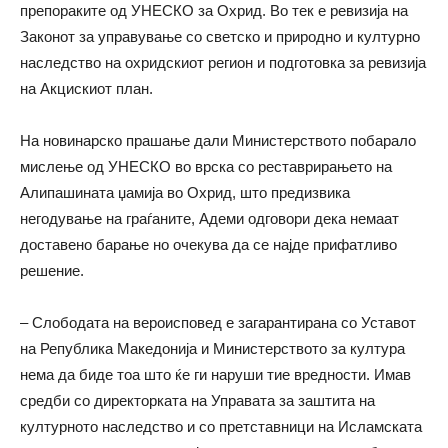
препораките од УНЕСКО за Охрид. Во тек е ревизија на
Законот за управување со светско и природно и културно
наследство на охридскиот регион и подготовка за ревизија
на Акцискиот план.
На новинарско прашање дали Министерството побарало
мислење од УНЕСКО во врска со реставрирањето на
Алипашината џамија во Охрид, што предизвика
негодување на граѓаните, Адеми одговори дека немаат
доставено барање но очекува да се најде прифатливо
решение.
– Слободата на вероисповед е загарантирана со Уставот
на Република Македонија и Министерството за култура
нема да биде тоа што ќе ги наруши тие вредности. Имав
средби со директорката на Управата за заштита на
културното наследство и со претставници на Исламската