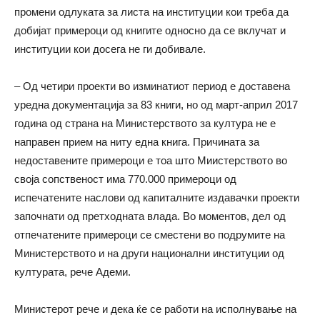
промени одлуката за листа на институции кои треба да
добијат примероци од книгите односно да се вклучат и
институции кои досега не ги добивале.
– Од четири проекти во изминатиот период е доставена
уредна документација за 83 книги, но од март-април 2017
година од страна на Министерството за култура не е
направен прием на ниту една книга. Причината за
недоставените примероци е тоа што Миистерството во
своја сопственост има 770.000 примероци од
испечатените наслови од капиталните издавачки проекти
започнати од претходната влада. Во моментов, дел од
отпечатените примероци се сместени во подрумите на
Министерството и на други национални институции од
културата, рече Адеми.
Министерот рече и дека ќе се работи на исполнување на