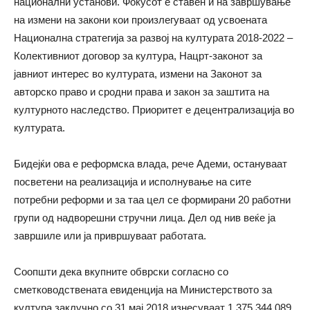
национални установи. Фокусот е ставен и на завршување
на измени на закони кои произлегуваат од усвоената
Национална стратегија за развој на културата 2018-2022 –
Колективниот договор за култура, Нацрт-законот за
јавниот интерес во културата, измени на Законот за
авторско право и сродни права и закон за заштита на
културното наследство. Приоритет е децентрализација во
културата.
Бидејќи ова е реформска влада, рече Адеми, остануваат
посветени на реализација и исполнување на сите
потребни реформи и за таа цел се формирани 20 работни
групи од надворешни стручни лица. Дел од нив веќе ја
завршиле или ја привршуваат работата.
Соопшти дека вкупните обврски согласно со
сметководствената евиденција на Министерството за
култура заклучно со 31 мај 2018 изнесуваат 1.375.344.089