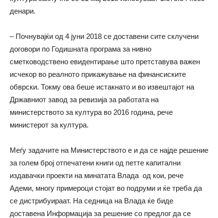
денари.
– Почнувајќи од 4 јуни 2018 се доставени сите склучени
договори по Годишната програма за нивно
сметководствено евидентирање што претставува важен
исчекор во реалното прикажување на финансиските
обврски. Токму ова беше истакнато и во извештајот на
Државниот завод за ревизија за работата на
министерството за култура во 2016 година, рече
министерот за култура.
Меѓу задачите на Министерството е и да се најде решение
за голем број отпечатени книги од петте капитални
издавачки проекти на минатата Влада од кои, рече
Адеми, многу примероци стојат во подруми и ќе треба да
се дистрибуираат. На седница на Влада ќе биде
доставена Информација за решение со предлог да се