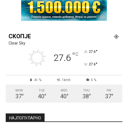
СКОПЈЕ
Clear Sky
°
27.6
°
C
27.6