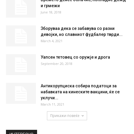
и грмежи
June 18, 2018
Зборуваа дека се забавува со разни
девојки, но славниот фудбалер тврди...
March 4, 2021
Уапсен тетовец со оружје и дрога
September 20, 2018
Антикорупциска собира податоци за
набавката на кинеските вакцини, ќе се
уклучи...
March 11, 2021
Прикажи повеќе