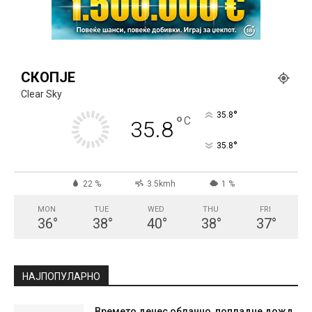
СКОПЈЕ
Clear Sky
°
35.8
°
C
35.8
°
35.8
22 %
3.5kmh
1 %
MON
TUE
WED
THU
FRI
36
°
38
°
40
°
38
°
37
°
НАЈПОПУЛАРНО
Времето денес облачно, попладне дожд