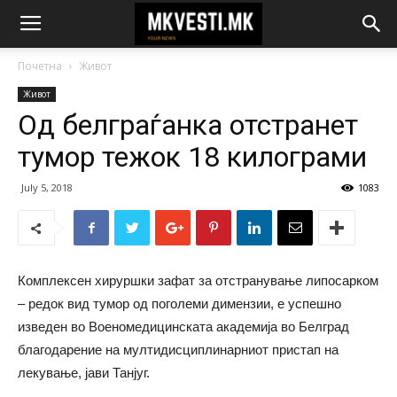
Почетна
Живот
Живот
Од белграѓанка отстранет
тумор тежок 18 килограми
July 5, 2018
1083
Комплексен хируршки зафат за отстранување липосарком
– редок вид тумор од поголеми димензии, е успешно
изведен во Военомедицинската академија во Белград
благодарение на мултидисциплинарниот пристап на
лекување, јави Танјуг.