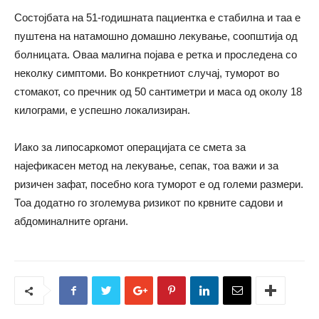
Состојбата на 51-годишната пациентка е стабилна и таа е
пуштена на натамошно домашно лекување, соопштија од
болницата. Оваа малигна појава е ретка и проследена со
неколку симптоми. Во конкретниот случај, туморот во
стомакот, со пречник од 50 сантиметри и маса од околу 18
килограми, е успешно локализиран.
Иако за липосаркомот операцијата се смета за
најефикасен метод на лекување, сепак, тоа важи и за
ризичен зафат, посебно кога туморот е од големи размери.
Тоа додатно го зголемува ризикот по крвните садови и
абдоминалните органи.