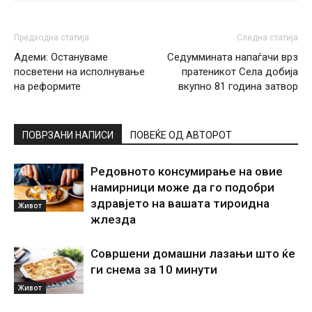
Предходна статија
Следна статија
Адеми: Остануваме
Седуммината напаѓачи врз
посветени на исполнување
пратеникот Села добија
на реформите
вкупно 81 година затвор
ПОВРЗАНИ НАПИСИ
ПОВЕЌЕ ОД АВТОРОТ
Редовното консумирање на овие
намирници може да го подобри
здравјето на вашата тироидна
Живот
жлезда
Совршени домашни лазањи што ќе
ги снема за 10 минути
Живот