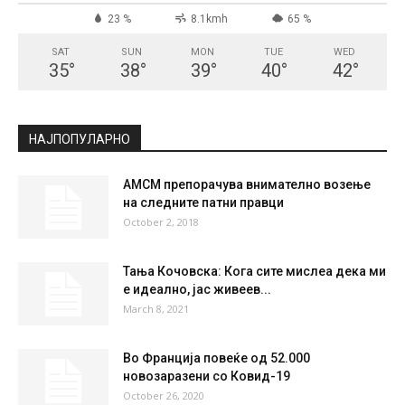
СКОПЈЕ
Broken Clouds
°
35.4
°
C
35.4
°
35.4
23 %
8.1kmh
65 %
SAT
SUN
MON
TUE
WED
35
°
38
°
39
°
40
°
42
°
НАЈПОПУЛАРНО
АМСМ препорачува внимателно возење