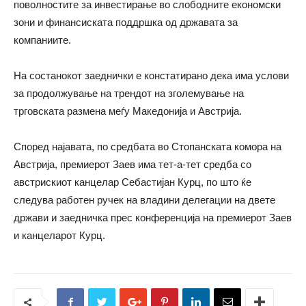
поволностите за инвестирање во слободните економски
зони и финансиската поддршка од државата за
компаниите.
На состанокот заеднички е констатирано дека има услови
за продолжување на трендот на зголемување на
трговската размена меѓу Македонија и Австрија.
Според најавата, по средбата во Стопанската комора на
Австрија, премиерот Заев има тет-а-тет средба со
австрискиот канцелар Себастијан Курц, по што ќе
следува работен ручек на владини делегации на двете
држави и заедничка прес конференција на премиерот Заев
и канцеларот Курц.