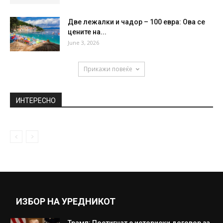
на следните патни правци
October 2, 2018
Тања Кочовска: Кога сите мислеа дека ми
е идеално, јас живеев...
March 8, 2021
Во Франција повеќе од 52.000
новозаразени со Ковид-19
October 26, 2020
Две лежалки и чадор – 100 евра: Ова се
цените на...
June 3, 2026
Прикажи повеќе
ИНТЕРЕСНО