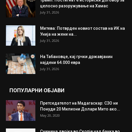
ИЗБОР НА УРЕДНИКОТ
Трамп: Постигнат е историски договор за
целосно разоружување на Хамас
July 31, 2026
Митева: Потврден новиот состав на ИК на
Унија на жени на...
July 31, 2026
На Табановце, кај грчки државјанин
најдени 64.000 евра