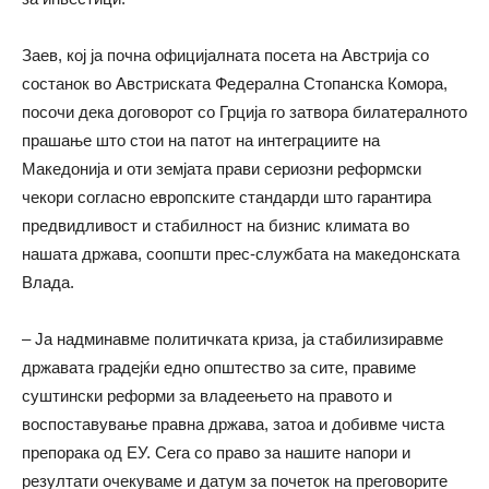
Заев, кој ја почна официјалната посета на Австрија со
состанок во Австриската Федерална Стопанска Комора,
посочи дека договорот со Грција го затвора билатералното
прашање што стои на патот на интеграциите на
Македонија и оти земјата прави сериозни реформски
чекори согласно европските стандарди што гарантира
предвидливост и стабилност на бизнис климата во
нашата држава, соопшти прес-службата на македонската
Влада.
– Ја надминавме политичката криза, ја стабилизиравме
државата градејќи едно општество за сите, правиме
суштински реформи за владеењето на правото и
воспоставување правна држава, затоа и добивме чиста
препорака од ЕУ. Сега со право за нашите напори и
резултати очекуваме и датум за почеток на преговорите