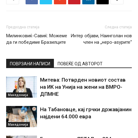
Предходна статија
Следна статија
Милинковиќ-Савиќ: Можеме
Интер објави, Наинголан нов
да ги победиме Бразилците
член на „неро-аѕурите“
ПОВРЗАНИ НАПИСИ
ПОВЕЌЕ ОД АВТОРОТ
Митева: Потврден новиот состав
на ИК на Унија на жени на ВМРО-
ДПМНЕ
Македонија
На Табановце, кај грчки државјанин
најдени 64.000 евра
Македонија