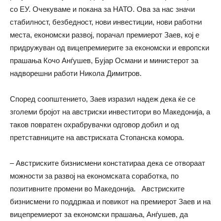
со ЕУ. Очекуваме и покана за НАТО. Ова за нас значи
стабилност, безбедност, нови инвестиции, нови работни
места, економски развој, порачал премиерот Заев, кој е
придружуван од вицепремиерите за економски и европски
прашања Кочо Анѓушев, Бујар Османи и министерот за
надворешни работи Никола Димитров.
Според соопштението, Заев изразил надеж дека ќе се
зголеми бројот на австриски инвеститори во Македонија, а
таков повратен охрабрувачки одговор добил и од
претставниците на австриската Стопанска комора.
– Австриските бизнисмени констатираа дека се отвораат
можности за развој на економската соработка, по
позитивните промени во Македонија. Австриските
бизнисмени го поддржаа и повикот на премиерот Заев и на
вицепремиерот за економски прашања, Анѓушев, да