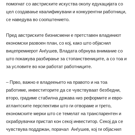
помогнат со австриските искуства околу едукацијата со
цел создавање квалификувани и конкурентни работници,
се наведува во соопштението.
Пред австриските бизнисмени е претставен владиниот
економски развоен план, со кој, како што објаснил
вицепремиерот Анѓушев, Владата обрнува внимание со
што покажува разбирање за стопанствениците, а со тоа и
за условите во кои работат работниците.
– Прво, важно е владеењето на правото и на тоа
работиме, инвеститорите да се чувствуваат безбедни,
второ, градиме стабилна држава низ реформите и евро-
атлантските перспективи што ги отвораме и трето,
економските мерки што се темелат на транспарентен и
охрабрувачки пристап кон секој инвеститор. Секој да се
чувствува поддржан, порачал Анѓушев, кој ги објаснил