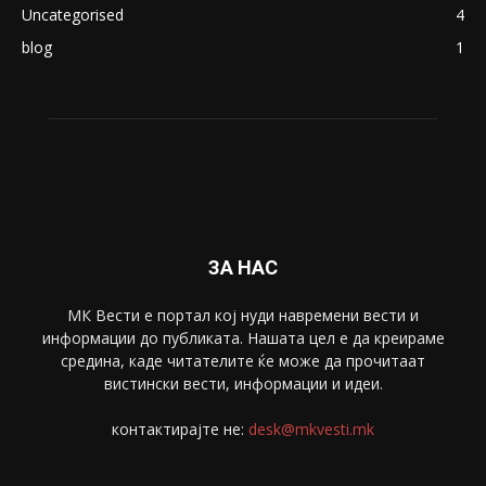
Македонија
8188
Живот
6047
Свет
5428
Забава
4695
Спорт
4099
Скопје
1633
Економија
1390
Uncategorised
4
blog
1