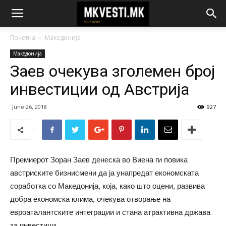
Почетна
Македонија
Македонија
Заев очекува зголемен број
инвестиции од Австрија
June 26, 2018
927
Премиерот Зоран Заев денеска во Виена ги повика
австриските бизнисмени да ја унапредат економската
соработка со Македонија, која, како што оцени, развива
добра економска клима, очекува отворање на
евроаталантските интеграции и стана атрактивна држава
за инвестици.