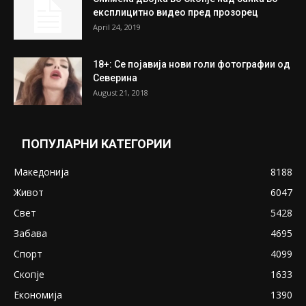
July 31, 2026
ПОПУЛАРНИ ОБЈАВИ
Претседателот на Мадагаскар: СЗО ни
Понуди 20 Милиони Долари Мито ако...
May 20, 2020
Снимена двојка во Скопје над банка во
експлицитно видео пред прозорец
April 24, 2019
18+: Се појавија нови голи фотографии од
Северина
August 21, 2018
ПОПУЛАРНИ КАТЕГОРИИ