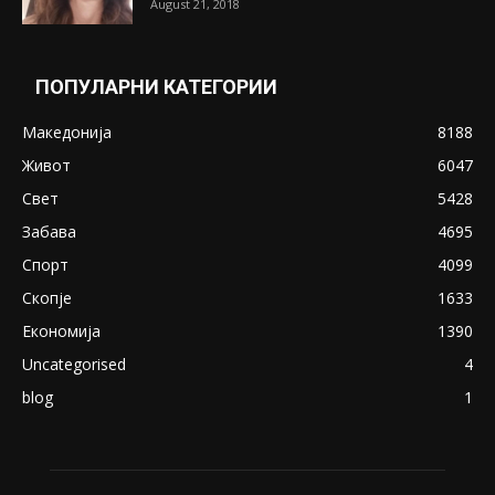
Претседателот на Мадагаскар: СЗО ни
Понуди 20 Милиони Долари Мито ако...
May 20, 2020
Снимена двојка во Скопје над банка во
експлицитно видео пред прозорец
April 24, 2019
18+: Се појавија нови голи фотографии од
Северина
August 21, 2018
ПОПУЛАРНИ КАТЕГОРИИ
Македонија
8188
Живот
6047
Свет
5428
Забава
4695