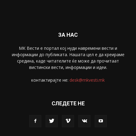
Спорт
4099
Скопје
1633
Економија
1390
Uncategorised
4
blog
1
ЗА НАС
МК Вести е портал коj нуди навремени вести и
информации до публиката. Нашата цел е да креираме
средина, каде читателите ќе може да прочитаат