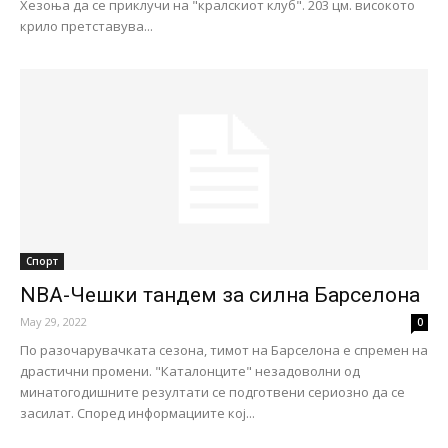
Хезоња да се приклучи на "кралскиот клуб". 203 цм. високото
крило претставува...
Спорт
NBA-Чешки тандем за силна Барселона
May 29, 2022
0
По разочарувачката сезона, тимот на Барселона е спремен на
драстични промени. "Каталонците" незадоволни од
минатогодишните резултати се подготвени сериозно да се
засилат. Според информациите кој...