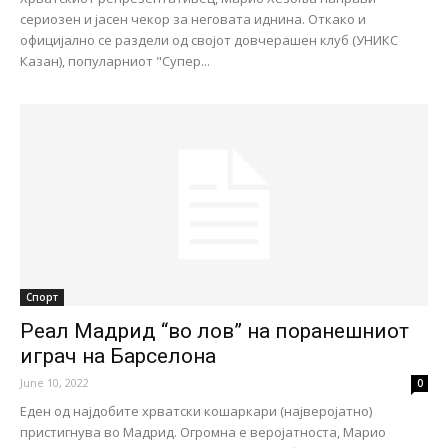
сериозен и јасен чекор за неговата иднина. Откако и
официјално се раздели од својот довчерашен клуб (УНИКС
Казан), популарниот "Супер...
Спорт
Реал Мадрид “во лов” на поранешниот
играч на Барселона
June 10, 2022
0
Еден од најдобите хрватски кошаркари (најверојатно)
пристигнува во Мадрид. Огромна е веројатноста, Марио