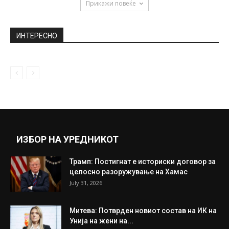
Русија: Ракетниот систем „С-400“ ќе биде
испорачан во Турција во 2019...
August 21, 2018
Чулев: Новата пратка пасоши од 24 март,
успеавме да го надминеме...
February 13, 2020
Прикажи повеќе
ИНТЕРЕСНО