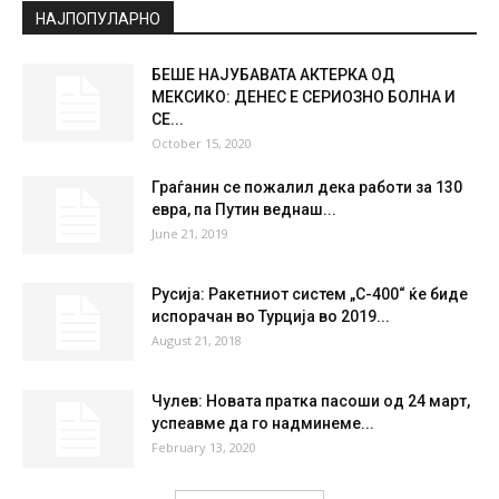
°
29
°
C
29
°
29
28 %
0.3kmh
4 %
FRI
SAT
SUN
MON
TUE
35
°
36
°
39
°
40
°
41
°
НАЈПОПУЛАРНО
БЕШЕ НАЈУБАВАТА АКТЕРКА ОД
МЕКСИКО: ДЕНЕС E СЕРИОЗНО БОЛНА И
СЕ...
October 15, 2020
Граѓанин се пожалил дека работи за 130
евра, па Путин веднаш...
June 21, 2019