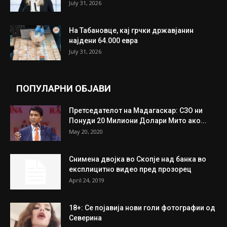
ИЗБОР НА УРЕДНИКОТ
Трамп: Постигнат е историски договор за
целосно разоружување на Хамас
July 31, 2026
Митева: Потврден новиот состав на ИК на
Унија на жени на...
July 31, 2026
На Табановце, кај грчки државјанин
најдени 64.000 евра
July 31, 2026
ПОПУЛАРНИ ОБЈАВИ