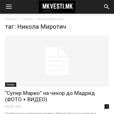
Почетна
тагови
Никола Миротич
таг: Никола Миротич
Спорт
“Супер Марио” на чекор до Мадрид
(ФОТО + ВИДЕО)
July 20, 2022
2
Хрватскиот репрезентативец, Марио Хезоња направи