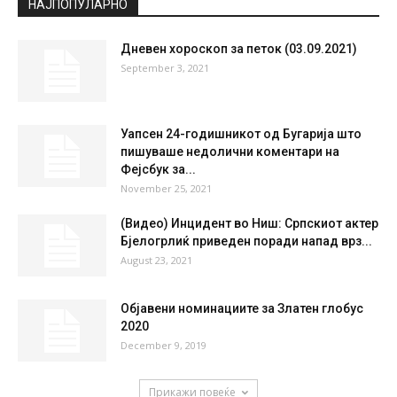
НАЈПОПУЛАРНО
Дневен хороскоп за петок (03.09.2021)
September 3, 2021
Уапсен 24-годишникот од Бугарија што
пишуваше недолични коментари на
Фејсбук за...
November 25, 2021
(Видео) Инцидент во Ниш: Српскиот актер
Бјелогрлиќ приведен поради напад врз...
August 23, 2021
Објавени номинациите за Златен глобус
2020
December 9, 2019
Прикажи повеќе