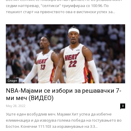
седми натпревар, "селтикси" триумфираа со 100:96. По
тешкиот старт на првенството ова е вистински успех за...
Спорт
NBA-Мајами се избори за решавачки 7-
ми меч (ВИДЕО)
May 28, 2022
0
Уште еден возбудлив меч. Мајами Хит успеа да избегне
елиминација и да извојува голема победа на гостувањето во
Бостон. Конечни 111:103 за израмнување на 3:3...