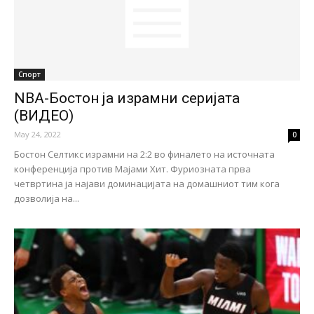
Спорт
NBA-Бостон ја израмни серијата
(ВИДЕО)
May 24, 2022
0
Бостон Селтикс израмни на 2:2 во финалето на источната
конференција против Мајами Хит. Фуриозната прва
четвртина ја најави доминацијата на домашниот тим кога
дозволија на...