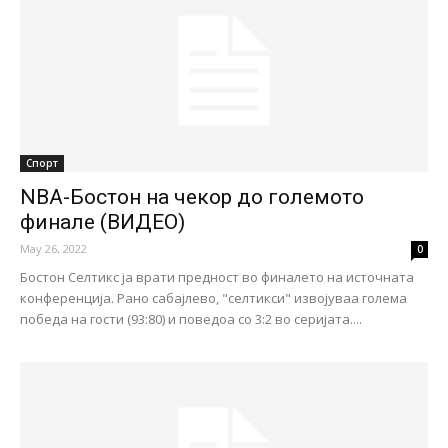
Спорт
NBA-Бостон на чекор до големото
финале (ВИДЕО)
May 26, 2022
0
Бостон Селтикс ја врати предност во финалето на источната
конференција. Рано сабајлево, "селтикси" извојуваа голема
победа на гости (93:80) и поведоа со 3:2 во серијата....