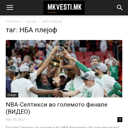
Почетна
тагови
НБА плејоф
таг: НБА плејоф
Спорт
NBA-Селтикси во големото финале
(ВИДЕО)
May 30, 2022
0
Бостин Селтикс се пласира во NBA финалето. Во решавачкиот