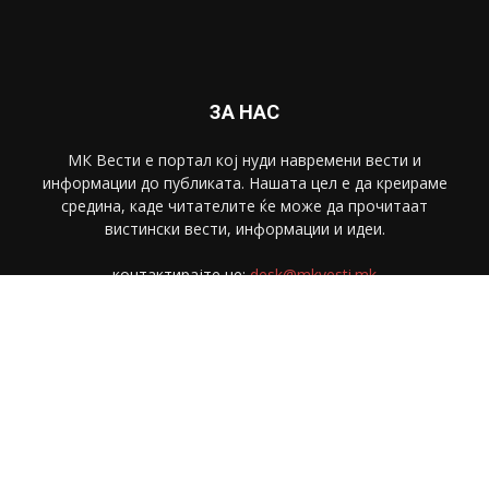
ЗА НАС
МК Вести е портал коj нуди навремени вести и
информации до публиката. Нашата цел е да креираме
средина, каде читателите ќе може да прочитаат
вистински вести, информации и идеи.
контактирајте не:
desk@mkvesti.mk
СЛЕДЕТЕ НЕ