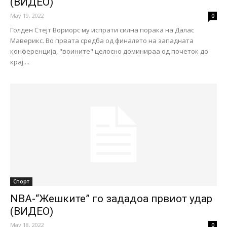
(ВИДЕО)
May 19, 2022
0
Голден Стејт Вориорс му испрати силна порака на Далас
Маверикс. Во првата средба од финалето на западната
конференција, "воините" целосно доминираа од почеток до
крај....
Спорт
NBA-“Жешките” го зададоа првиот удар
(ВИДЕО)
May 18, 2022
0