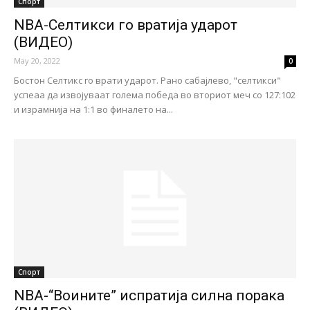
Спорт
NBA-Селтикси го вратија ударот
(ВИДЕО)
May 20, 2022
0
Бостон Селтикс го врати ударот. Рано сабајлево, "селтикси"
успеаа да извојуваат голема победа во вториот меч со 127:102
и израмнија на 1:1 во финалето на...
Спорт
NBA-“Воините” испратија силна порака