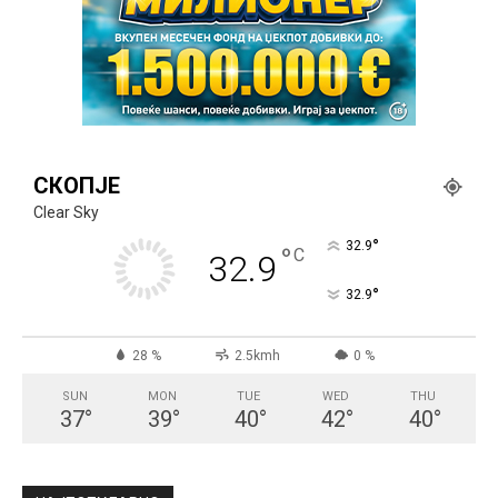
СКОПЈЕ
Clear Sky
°
32.9
°
C
32.9
°
32.9
28 %
2.5kmh
0 %
SUN
MON
TUE
WED
THU
37
°
39
°
40
°
42
°
40
°