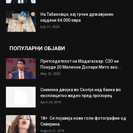
На Табановце, кај грчки државјанин
најдени 64.000 евра
July 31, 2026
ПОПУЛАРНИ ОБЈАВИ
Претседателот на Мадагаскар: СЗО ни
Понуди 20 Милиони Долари Мито ако...
May 20, 2020
Снимена двојка во Скопје над банка во
експлицитно видео пред прозорец
April 24, 2019
18+: Се појавија нови голи фотографии од
Северина
August 21, 2018