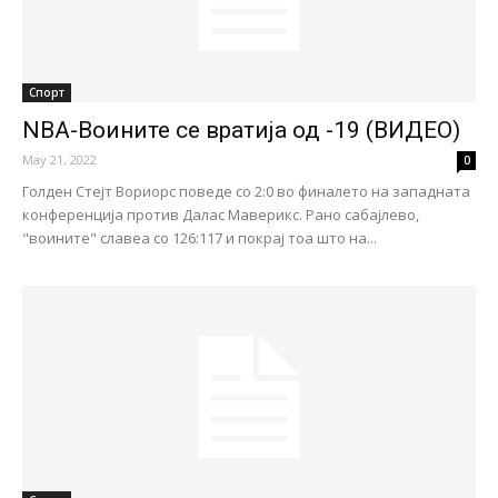
Спорт
NBA-Воините се вратија од -19 (ВИДЕО)
May 21, 2022
0
Голден Стејт Вориорс поведе со 2:0 во финалето на западната
конференција против Далас Маверикс. Рано сабајлево,
"воините" славеa со 126:117 и покрај тоа што на...