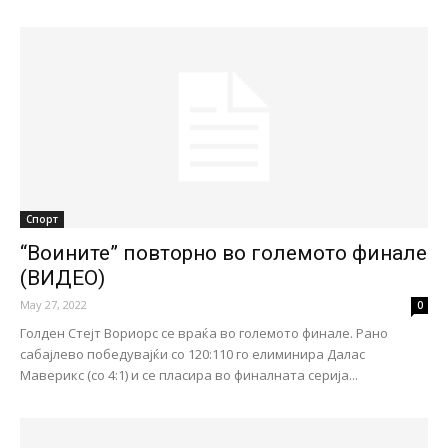
Спорт
“Воините” повторно во големото финале
(ВИДЕО)
May 27, 2022
0
Голден Стејт Вориорс се враќа во големото финале. Рано
сабајлево победувајќи со 120:110 го елиминира Далас
Маверикс (со 4:1) и се пласира во финалната серија...