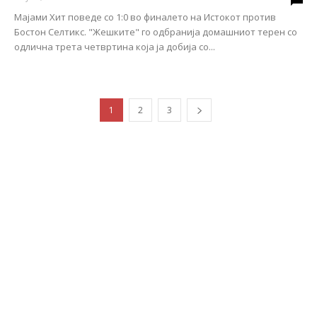
Мајами Хит поведе со 1:0 во финалето на Истокот против
Бостон Селтикс. "Жешките" го одбранија домашниот терен со
одлична трета четвртина која ја добија со...
1
2
3