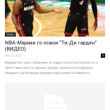
Спорт
NBA-Мајами го освои “Ти-Ди гарден”
(ВИДЕО)
May 22, 2022
0
Мајами Хит рано сабајлево се судри со Бостон Селтикс и го
претстави своето најново оружје, гранитната одбрана.
Момците од Флорида пружија игра налик на нивните...