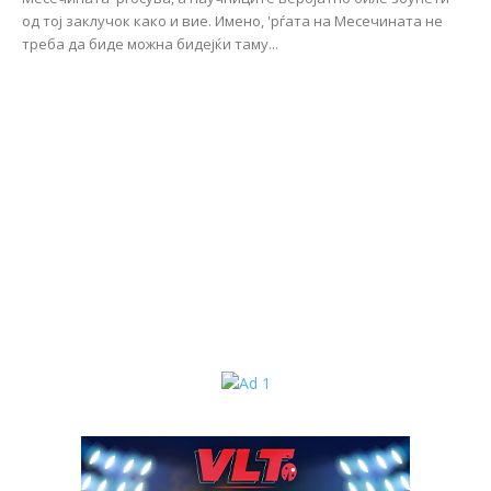
од тој заклучок како и вие. Имено, 'рѓата на Месечината не
треба да биде можна бидејќи таму...