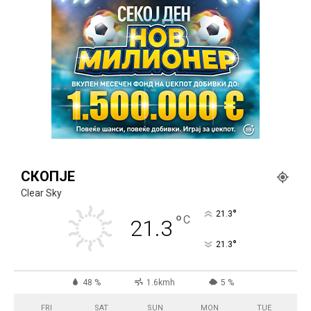
СКОПЈЕ
Clear Sky
°
21.3
°
C
21.3
°
21.3
48 %
1.6kmh
5 %
FRI
SAT
SUN
MON
TUE