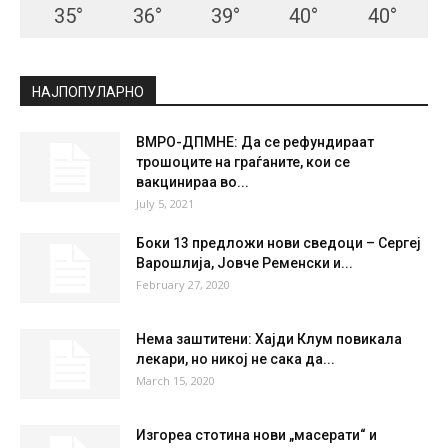
35
°
36
°
39
°
40
°
40
°
НАЈПОПУЛАРНО
ВМРО-ДПМНЕ: Да се рефундираат
трошоците на граѓаните, кои се
вакцинираа во...
July 5, 2021
Боки 13 предложи нови сведоци – Сергеј
Варошлија, Јовче Ременски и...
February 27, 2020
Нема заштитени: Хајди Клум повикала
лекари, но никој не сака да...
March 15, 2020
Изгореа стотина нови „масерати“ и