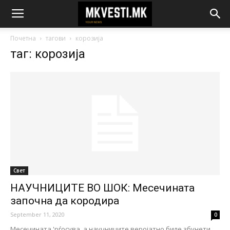
Почетна
тагови
корозија
таг: корозија
Свет
НАУЧНИЦИTE ВО ШОК: Месечината
започна да кородира
September 11, 2020
0
Месечината 'рѓосува, а научниците веројатно биле збунети