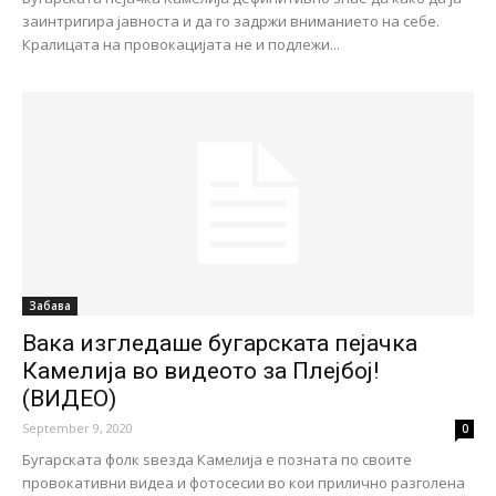
заинтригира јавноста и да го задржи вниманието на себе.
Кралицата на провокацијата не и подлежи...
Забава
Вака изгледаше бугарската пејачка
Камелија во видеото за Плејбој!
(ВИДЕО)
September 9, 2020
0
Бугарската фолк ѕвезда Камелија е позната по своите
провокативни видеа и фотосесии во кои прилично разголена