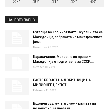
37
°
40
°
41
°
42
°
38
°
НАЈПОПУЛАРНО
Бугарија во Тројниот пакт: Окупацијата на
Македонија, забраната на македонскиот
јазик...
November 26, 2020
Каракачанов: Макрон е во право –
Македонија е подготвена за СССР,...
October 18, 2019
РАСТЕ БРОЈОТ НА ДОБИТНИЦИ НА
МИЛИОНЕР ЏЕКПОТ
February 11, 2022
Врховен суд му ја зголеми казната на
возачот кој ја прегази...