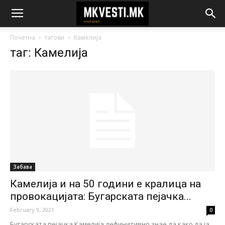
Почетна
тагови
Камелија
таг: Камелија
Забава
Камелија и на 50 години е кралица на
провокацијата: Бугарската пејачка...
February 9, 2021
0
Бугарската пејачка Камелија дефинитивно знае да како да ја