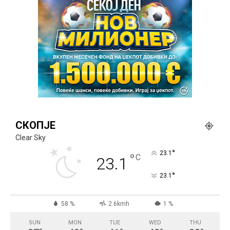
СКОПЈЕ
Clear Sky
°
23.1
°
C
23.1
°
23.1
58 %
2.6kmh
1 %
SUN
MON
TUE
WED
THU