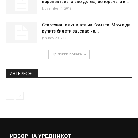
Наместо во Германија доаѓа во
Македонија за да брани во Вардар
June 10, 2019
5 ситници кои му носат (не)среќа на
вашиот дом
August 27, 2018
Тимоние: Добри вести за ЕУ
перспективата ако до мај испорачате и...
November 4, 2019
Стартуваше акцијата на Комити: Може да
купите билети за „спас на...
January 29, 2021
Прикажи повеќе