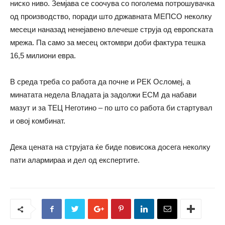
ниско ниво. Земјава се соочува со поголема потрошувачка
од производство, поради што државната МЕПСО неколку
месеци наназад ненејавено влечеше струја од европската
мрежа. Па само за месец октомври доби фактура тешка
16,5 милиони евра.
В среда треба со работа да почне и РЕК Осломеј, а
минатата недела Владата ја задолжи ЕСМ да набави
мазут и за ТЕЦ Неготино – по што со работа би стартувал
и овој комбинат.
Дека цената на струјата ќе биде повисока досега неколку
пати алармираа и дел од експертите.