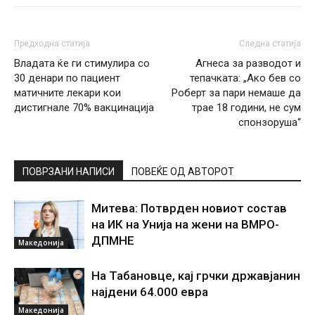
Предходна статија
Следна статија
Владата ќе ги стимулира со
Агнеса за разводот и
30 денари по пациент
тепачката: „Ако бев со
матичните лекари кои
Роберт за пари немаше да
дистигнале 70% вакцинација
трае 18 години, не сум
спонзоруша“
ПОВРЗАНИ НАПИСИ
ПОВЕЌЕ ОД АВТОРОТ
Митева: Потврден новиот состав
на ИК на Унија на жени на ВМРО-
ДПМНЕ
Македонија
На Табановце, кај грчки државјанин
најдени 64.000 евра
Македонија