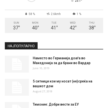
СКОПЈЕ
Clear Sky
°
23.1
°
C
23.1
°
23.1
58 %
2.6kmh
1 %
SUN
MON
TUE
WED
THU
37
°
40
°
41
°
42
°
38
°
НАЈПОПУЛАРНО