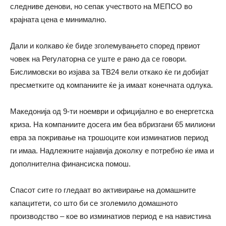
следниве денови, но сепак учеството на МЕПСО во
крајната цена е минимално.
Дали и колкаво ќе биде зголемувањето според првиот
човек на Регулаторна се уште е рано да се говори.
Бислимовски во изјава за ТВ24 вели откако ќе ги добијат
пресметките од компаниите ќе ја имаат конечната одлука.
Македонија од 9-ти ноември и официјално е во енергетска
криза. На компаниите досега им беа вбризгани 65 милиони
евра за покривање на трошоците кои изминатиов период
ги имаа. Надлежните најавија доколку е потребно ќе има и
дополнителна финансиска помош.
Спасот сите го гледаат во активирање на домашните
капацитети, со што би се зголемило домашното
производство – кое во изминатиов период е на навистина