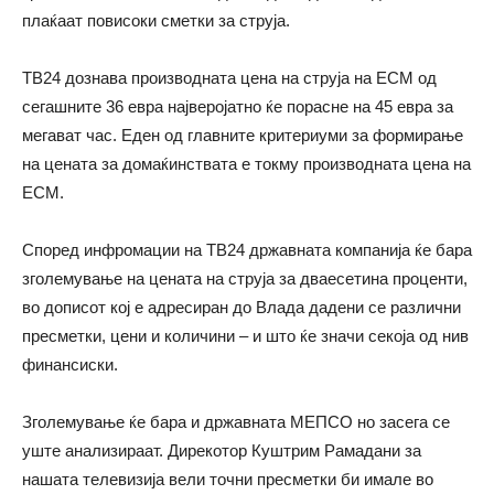
плаќаат повисоки сметки за струја.
ТВ24 дознава производната цена на струја на ЕСМ од
сегашните 36 евра најверојатно ќе порасне на 45 евра за
мегават час. Еден од главните критериуми за формирање
на цената за домаќинствата е токму производната цена на
ЕСМ.
Според инфромации на ТВ24 државната компанија ќе бара
зголемување на цената на струја за дваесетина проценти,
во дописот кој е адресиран до Влада дадени се различни
пресметки, цени и количини – и што ќе значи секоја од нив
финансиски.
Зголемување ќе бара и државната МЕПСО но засега се
уште анализираат. Дирекотор Куштрим Рамадани за
нашата телевизија вели точни пресметки би имале во