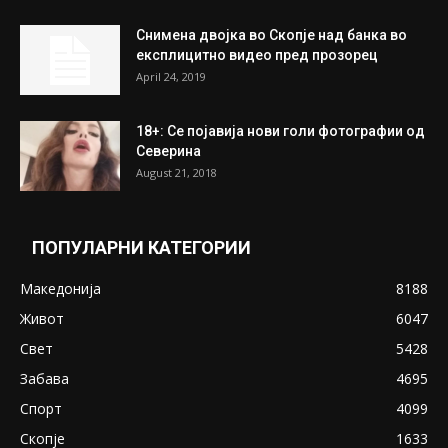
На Табановце, кај грчки државјанин
најдени 64.000 евра
July 31, 2026
ПОПУЛАРНИ ОБЈАВИ
Претседателот на Мадагаскар: СЗО ни
Понуди 20 Милиони Долари Мито ако...
May 20, 2020
Снимена двојка во Скопје над банка во
експлицитно видео пред прозорец
April 24, 2019
18+: Се појавија нови голи фотографии од
Северина
August 21, 2018