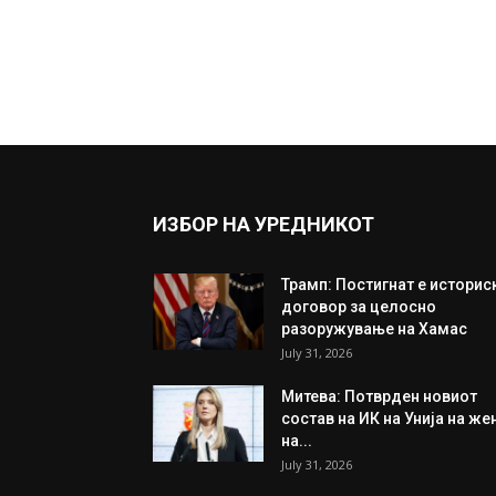
ИЗБОР НА УРЕДНИКОТ
Трамп: Постигнат е историс
договор за целосно
разоружување на Хамас
July 31, 2026
Митева: Потврден новиот
состав на ИК на Унија на же
на...
July 31, 2026