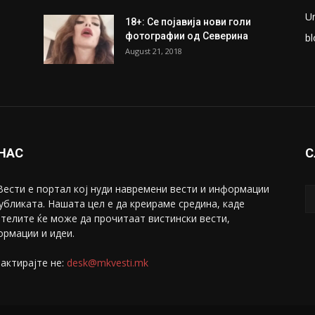
U
18+: Се појавија нови голи
фотографии од Северина
bl
August 21, 2018
 НАС
С
ести е портал коj нуди навремени вести и информации
убликата. Нашата цел е да креираме средина, каде
телите ќе може да прочитаат вистински вести,
рмации и идеи.
актирајте не:
desk@mkvesti.mk