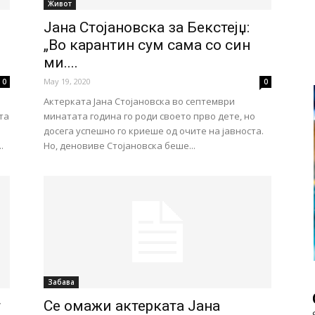
Живот
Јана Стојановска за Бекстејџ:
„Во карантин сум сама со син
ми....
May 19, 2020
0
0
Актерката Јана Стојановска во септември
та
минатата година го роди своето прво дете, но
досега успешно го криеше од очите на јавноста.
.
Но, деновиве Стојановска беше...
Забава
т
Се омажи актерката Јана