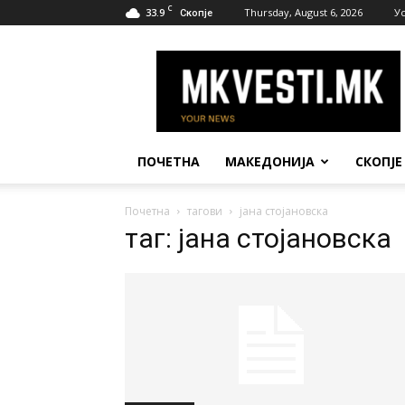
C
33.9
Thursday, August 6, 2026
У
Скопје
МК
Вести
ПОЧЕТНА
МАКЕДОНИЈА
СКОПЈЕ
Почетна
тагови
јана стојановска
таг: јана стојановска