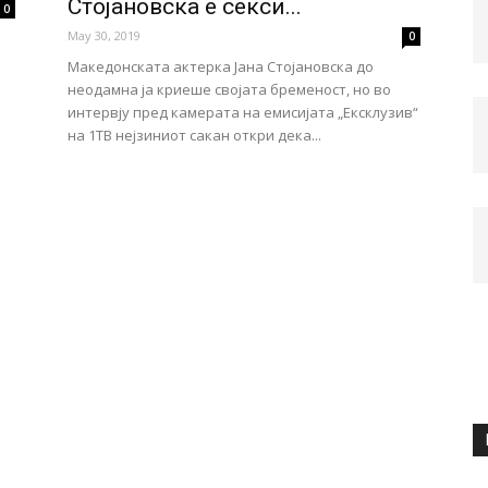
Стојановска е секси...
0
May 30, 2019
0
Македонската актерка Јана Стојановска до
неодамна ја криеше својата бременост, но во
интервју пред камерата на емисијата „Ексклузив“
на 1ТВ нејзиниот сакан откри дека...