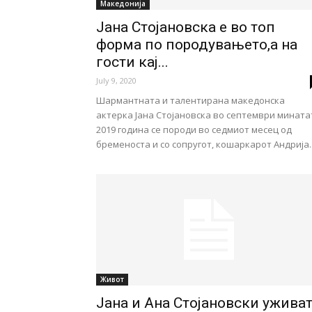
Македонија
Јана Стојановска е во топ
форма по породувањето,а на
гости кај...
July 9, 2020
Шармантната и талентирана македонска
актерка Јана Стојановска во септември мината
2019 година се породи во седмиот месец од
бременоста и со сопругот, кошаркарот Андрија..
Живот
Јана и Ана Стојановски ужива