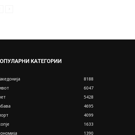
ОПУЛАРНИ КАТЕГОРИИ
акедонија
8188
ивот
6047
вет
5428
абава
4695
порт
4099
копје
1633
кономија
1390