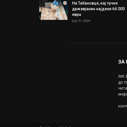
На Табановце, кај грчки
државјанин најдени 64.000
евра
July 31, 2026
ЗА
МК В
до п
чита
инфо
конт