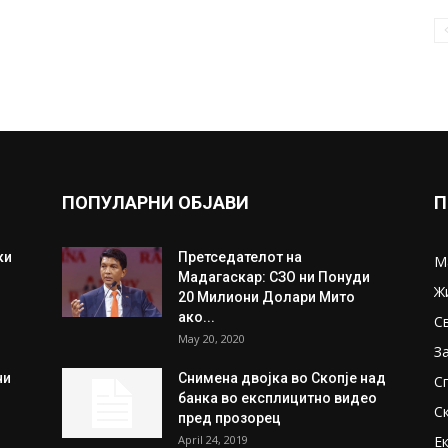
ПОПУЛАРНИ ОБЈАВИ
П
ки
Претседателот на
М
Мадагаскар: СЗО ни Понуди
Ж
20 Милиони Долари Мито
ако...
С
May 20, 2020
З
ни
Снимена двојка во Скопје над
С
банка во експлицитно видео
С
пред прозорец
April 24, 2019
Е