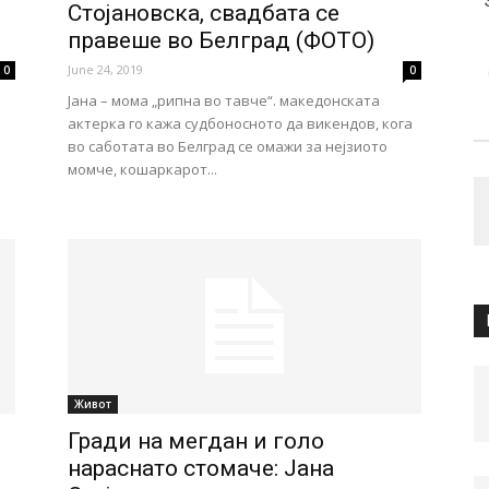
Стојановска, свадбата се
правеше во Белград (ФОТО)
June 24, 2019
0
0
Јана – мома „рипна во тавче“. македонската
актерка го кажа судбоносното да викендов, кога
во саботата во Белград се омажи за нејзиото
момче, кошаркарот...
Живот
Гради на мегдан и голо
нараснато стомаче: Јана