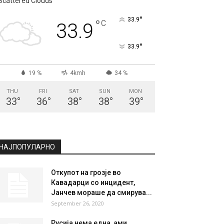
Scattered Clouds
°
33.9
°
C
33.9
°
33.9
19 %
4kmh
34 %
THU
FRI
SAT
SUN
MON
33
°
36
°
38
°
38
°
39
°
НАЈПОПУЛАРНО
Откупот на грозје во
Кавадарци со инцидент,
Јанчев мораше да смирува...
September 26, 2020
Русија нема една, ами