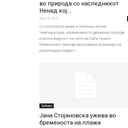
во природа со наследникот
Ненад кој...
May 18, 2020
Со потоплото веме и типично летни
температури, ограниченото движење поради
корона вирусот на сите ни паѓа тешко.
Изминатиот викедн многумина се решија за
рекреација надвот...
Забава
Јана Стојановска ужива во
бременоста на плажа