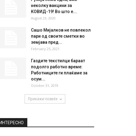
неколку вакцини за
КОВИД-19! Во што е...
August 23, 2020
Сашо Мијалков не повлекол
пари од своите сметки во
земјава пред...
February 25, 2021
Газдите текстилци бараат
подолго работно време:
Работниците ги плаќаме за
осум...
October 31, 2019
Прикажи повеќе
ИНТЕРЕСНО