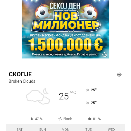
СКОПЈЕ
Broken Clouds
°
25
°
C
25
°
25
47 %
2kmh
81 %
SAT
SUN
MON
TUE
WED