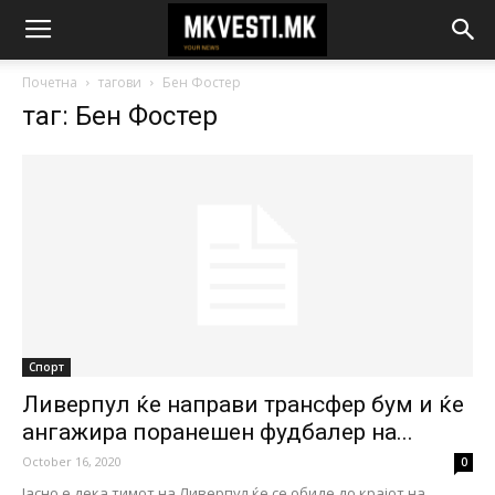
Почетна
тагови
Бен Фостер
таг: Бен Фостер
Спорт
Ливерпул ќе направи трансфер бум и ќе
ангажира поранешен фудбалер на...
October 16, 2020
0
Јасно е дека тимот на Ливерпул ќе се обиде до крајот на