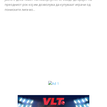
преодниот рок кој им дозволува да купуваат играчи од
пониските лиги во...