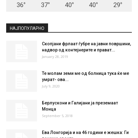
36
°
37
°
40
°
40
°
29
°
НАЈПОПУЛАРНО
Скопјани фрлаат ѓубре на јавни површини,
надвор од контејнерите и прават...
January 28, 2019
Те молам земи ме од болница тука ќе ме
умрат- ова...
July 9, 2020
Берлускони и Галијани ја преземаат
Монца
September 5, 2018
Ева Лонгорија и на 46 години е жешка: Ги