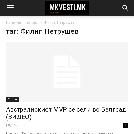
Почетна
тагови
Филип Петрушев
таг: Филип Петрушев
Спорт
Австралискиот MVP се сели во Белград
(ВИДЕО)
July 29, 2022
1
Црвена Ѕвезда доведе уште едно странско засилување.