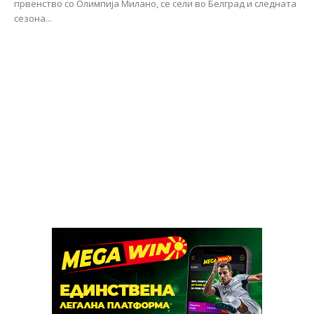
првенство со Олимпија Милано, се сели во Белград и следната
сезона...