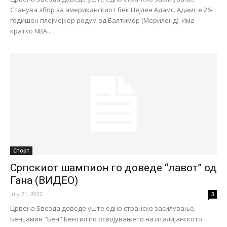
Станува збор за американскиот бек Џејлен Адамс. Адамс е 26-
годишен плејмејкер родум од Балтимор (Мериленд). Има
кратко NBA...
Спорт
Српскиот шампион го доведе “лавот” од
Гана (ВИДЕО)
July 21, 2022
3
Црвена Ѕвезда доведе уште едно странско засилување.
Бенџамин "Бен" Бентил по освојувањето на италијанското