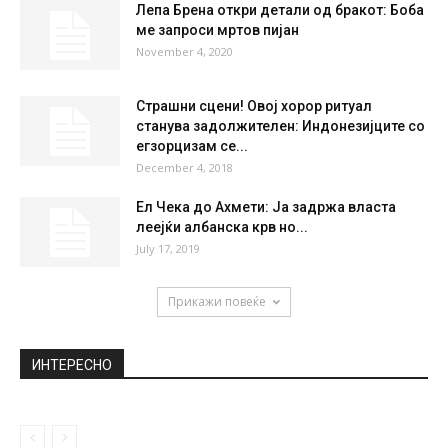
Лепа Брена откри детали од бракот: Боба
ме запроси мртов пијан
November 4, 2020
Страшни сцени! Овој хорор ритуал
станува задолжителен: Индонезијците со
егзорцизам се...
December 4, 2018
Ел Чека до Ахмети: Ја задржа власта
леејќи албанска крв но...
July 17, 2019
Прикажи повеќе
ИНТЕРЕСНО