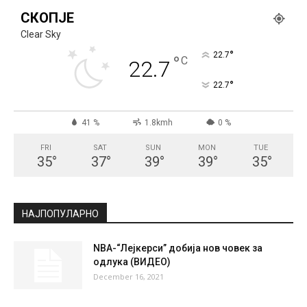
СКОПЈЕ
Clear Sky
°
22.7
°
C
22.7
°
22.7
41 %
1.8kmh
0 %
FRI
SAT
SUN
MON
TUE
35
°
37
°
39
°
39
°
35
°
НАЈПОПУЛАРНО
NBA-“Лејкерси” добија нов човек за
одлука (ВИДЕО)
December 16, 2021