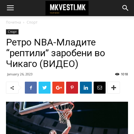
Почетна
Спорт
Спорт
Ретро NBA-Младите
“рептили” заробени во
Чикаго (ВИДЕО)
January 26, 2023
1018