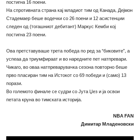
постигна 16 поени.
На спротивната страна кај младиот тим од Канада, Дејмон
Стадемаер беше водечки со 26 поени и 12 асистенции
следен од (тогашниот дебитант) Маркус Кемби кој
постигна 23 поени.
Ова претставуваше трета победа по ред за “биковите”, а
успеаа да триумфираат и во наредните пет натпревари.
Чикаго, во оваа натпреварувачка сезона повторно беше
прво пласиран тим на Истокот со 69 победи и (само) 13
порази.
Во големото финале се судри со Јута Џез и ја освои
петата круна во тимската историја.
NBA FAN
Димитар Младеновски