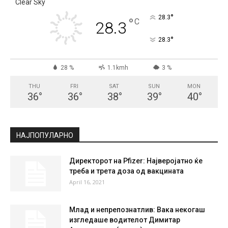
СКОПЈЕ
Clear Sky
°
28.3
°
C
28.3
°
28.3
28 %
1.1kmh
3 %
THU
FRI
SAT
SUN
MON
36
°
36
°
38
°
39
°
40
°