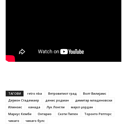
ТАГОВИ
retro nba
Ветровитиот град
Волт Вилијамс
Дејмон Стадемаер
денис родман
димитар младеновски
Илиноис
канада
Лук Лонгли
мајкл џордан
Маркус Кемби
Онтарио
Скоти Пипен
Торонто Репторс
чикаго
чикаго булс