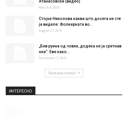
НАЈПОПУЛАРНО
Директорот на Pfizer: Најверојатно ќе
треба и трета доза од вакцината
April 16, 2021
Млад и непрепознатлив: Вака некогаш
изгледаше водителот Димитар
Атанасовски (видео)
March 6, 2020
Стојне Николова каква што досега не сте
ја виделе: Фолкерката во...
August 27, 2019
„Бев руина од човек, додека не ја сретнав
неа“: Еве како...
November 7, 2019