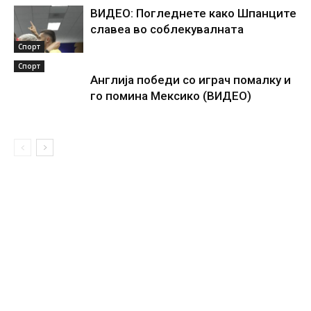
ВИДЕО: Погледнете како Шпанците
славеа во соблекувалната
Спорт
Спорт
Англија победи со играч помалку и
го помина Мексико (ВИДЕО)