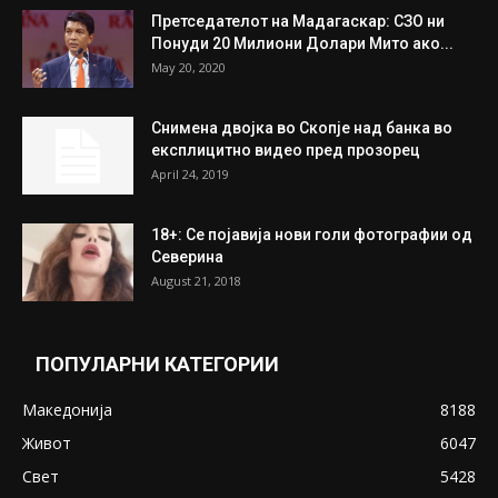
Унија на жени на...
July 31, 2026
На Табановце, кај грчки државјанин
најдени 64.000 евра
July 31, 2026
ПОПУЛАРНИ ОБЈАВИ
Претседателот на Мадагаскар: СЗО ни
Понуди 20 Милиони Долари Мито ако...
May 20, 2020
Снимена двојка во Скопје над банка во
експлицитно видео пред прозорец
April 24, 2019
18+: Се појавија нови голи фотографии од