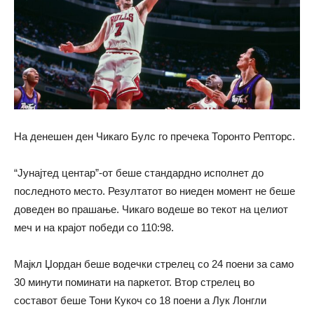
На денешен ден Чикаго Булс го пречека Торонто Репторс.
“Јунајтед центар”-от беше стандардно исполнет до
последното место. Резултатот во ниеден момент не беше
доведен во прашање. Чикаго водеше во текот на целиот
меч и на крајот победи со 110:98.
Мајкл Џордан беше водечки стрелец со 24 поени за само
30 минути поминати на паркетот. Втор стрелец во
составот беше Тони Кукоч со 18 поени а Лук Лонгли