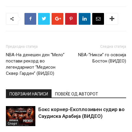
Предходна статија
Следна статија
NBA-На денешен ден “Мело”
NBA-“Никси” го освоија
постави рекорд во
Бостон (ВИДЕО)
легендарниот “Медисон
Сквер Гарден” (ВИДЕО)
ПОВРЗАНИ НАПИСИ
ПОВЕЌЕ ОД АВТОРОТ
Бокс корнер-Експлозивен судир во
Саудиска Арабија (ВИДЕО)
Спорт