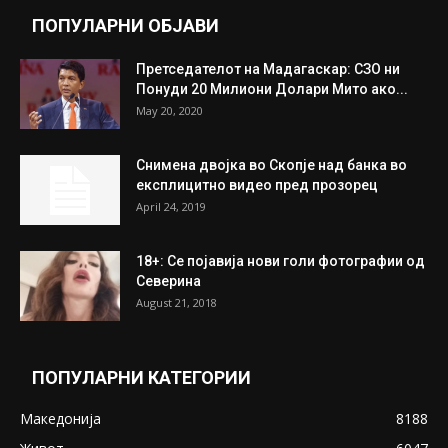
Митева: Потврден новиот состав на ИК на
Унија на жени на...
July 31, 2026
На Табановце, кај грчки државјанин
најдени 64.000 евра
July 31, 2026
ПОПУЛАРНИ ОБЈАВИ
Претседателот на Мадагаскар: СЗО ни
Понуди 20 Милиони Долари Мито ако...
May 20, 2020
Снимена двојка во Скопје над банка во
експлицитно видео пред прозорец
April 24, 2019