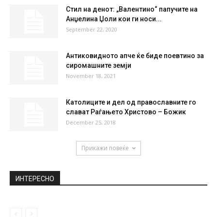
SAT
SUN
MON
TUE
WED
32
°
37
°
40
°
41
°
41
°
НАЈПОПУЛАРНО
Сања Ристеска: Во Фитнес клубот ме
викаат боем, сите сакаат вода...
March 17, 2021
Стил на денот: „Валентино“ папучите на
Анџелина Џоли кои ги носи...
September 22, 2020
Антиковидното апче ќе биде поевтино за
сиромашните земји
November 18, 2021
Католиците и дел од православните го