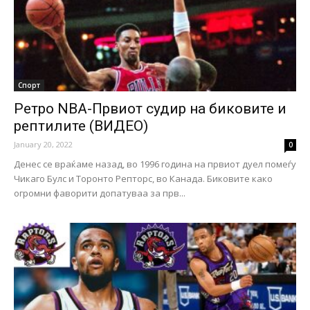
Спорт
Ретро NBA-Првиот судир на биковите и
рептилите (ВИДЕО)
January 20, 2022
0
Денес се враќаме назад, во 1996 година на првиот дуел помеѓу
Чикаго Булс и Торонто Репторс, во Канада. Биковите како
огромни фаворити допатуваа за прв...