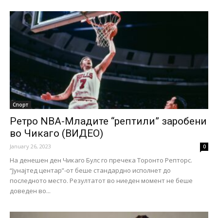
Спорт
Ретро NBA-Младите “рептили” заробени
во Чикаго (ВИДЕО)
January 26, 2023
0
На денешен ден Чикаго Булс го пречека Торонто Репторс.
“Јунајтед центар”-от беше стандардно исполнет до
последното место. Резултатот во ниеден момент не беше
доведен во...