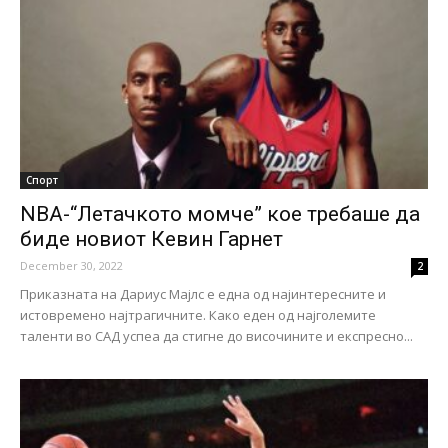
Спорт
NBA-“Летачкото момче” кое требаше да
биде новиот Кевин Гарнет
December 30, 2022
2
Приказната на Дариус Мајлс е една од најинтересните и
истовремено најтрагичните. Како еден од најголемите
таленти во САД успеа да стигне до височините и експресно...