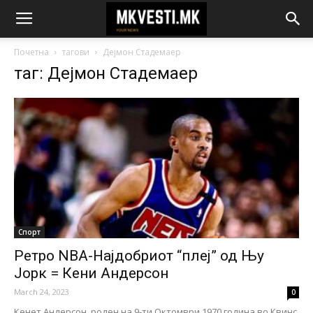
Почетна
тагови
Дејмон Стадемаер
таг: Дејмон Стадемаер
Спорт
Ретро NBA-Најдобриот “плеј” од Њу
Јорк = Кени Андерсон
March 24, 2023
0
Кенет Андерсон, роден на 9-ти Октомври 1970 година во Квинс