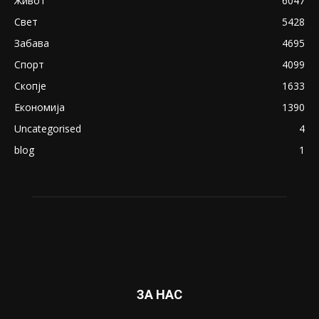
18+: Се појавија нови голи фотографии од
Северина
August 21, 2018
ПОПУЛАРНИ КАТЕГОРИИ
Македонија
8188
Живот
6047
Свет
5428
Забава
4695
Спорт
4099
Скопје
1633
Економија
1390
Uncategorised
4
blog
1