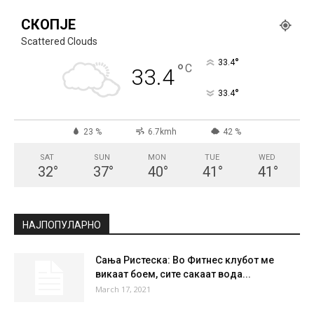
СКОПЈЕ
Scattered Clouds
°
33.4
°
C
33.4
°
33.4
23 %
6.7kmh
42 %