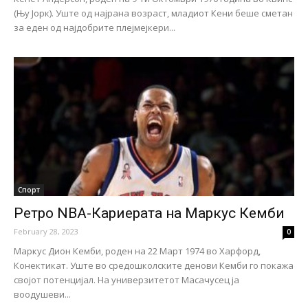
(Њу Јорк). Уште од најрана возраст, младиот Кени беше сметан
за еден од најдобрите плејмејкери...
Спорт
Ретро NBA-Кариерата на Маркус Кемби
February 28, 2023
0
Маркус Дион Кемби, роден на 22 Март 1974 во Харфорд,
Конектикат. Уште во средошколските денови Кемби го покажа
својот потенцијал. На универзитетот Масачусец ја
воодушеви...