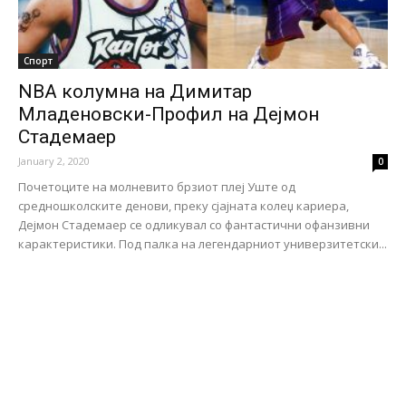
Спорт
NBA колумна на Димитар
Младеновски-Профил на Дејмон
Стадемаер
January 2, 2020
0
Почетоците на молневито брзиот плеј Уште од
средношколските денови, преку сјајната колеџ кариера,
Дејмон Стадемаер се одликувал со фантастични офанзивни
карактеристики. Под палка на легендарниот универзитетски...