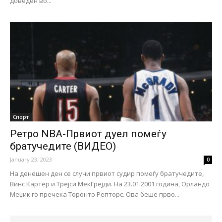
доведен во...
Спорт
Ретро NBA-Првиот дуел помеѓу
братучедите (ВИДЕО)
January 23, 2023
0
На денешен ден се случи првиот судир помеѓу братучедите,
Винс Картер и Трејси МекГрејди. На 23.01.2001 година, Орландо
Меџик го пречека Торонто Репторс. Ова беше прво...