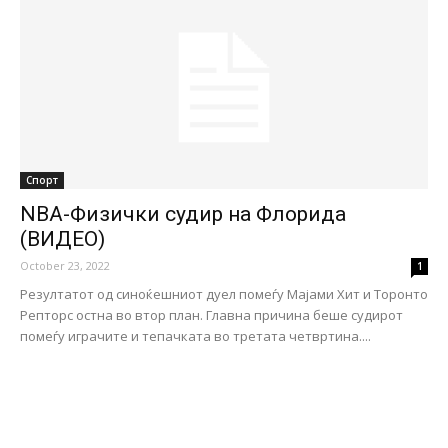
Спорт
NBA-Физички судир на Флорида
(ВИДЕО)
October 23, 2022
1
Резултатот од синоќешниот дуел помеѓу Мајами Хит и Торонто
Репторс остна во втор план. Главна причина беше судирот
помеѓу играчите и тепачката во третата четвртина....