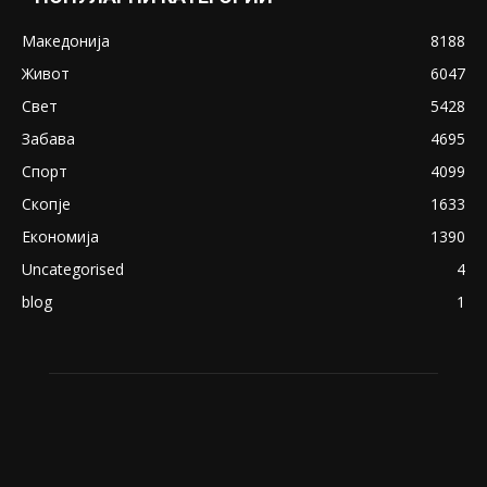
Снимена двојка во Скопје над банка во
експлицитно видео пред прозорец
April 24, 2019
18+: Се појавија нови голи фотографии од
Северина
August 21, 2018
ПОПУЛАРНИ КАТЕГОРИИ
Македонија
8188
Живот
6047
Свет
5428
Забава
4695
Спорт
4099
Скопје
1633