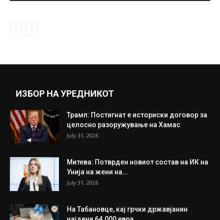
June 16, 2020
Mајката на Боки 13: Син ми останува со
траен инвалидитет –...
March 16, 2023
Прикажи повеќе
ИНТЕРЕСНО
ИЗБОР НА УРЕДНИКОТ