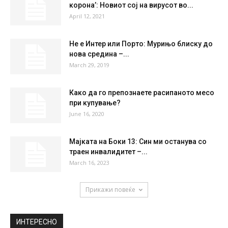
40 %
2kmh
25 %
SAT
SUN
MON
TUE
WED
27
°
37
°
40
°
41
°
41
°
НАЈПОПУЛАРНО
Светот во паника, нѝ пристигнува ‘супер-
корона’: Новиот сој на вирусот во...
April 12, 2021
Не е Интер или Порто: Мурињо блиску до
нова средина –...
March 29, 2019
Како да го препознаете расипаното месо
при купување?