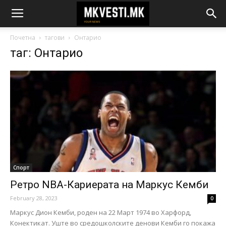
Почетна
тагови
Онтарио
таг: Онтарио
Спорт
Ретро NBA-Кариерата на Маркус Кемби
February 28, 2023
0
Маркус Дион Кемби, роден на 22 Март 1974 во Харфорд,
Конектикат. Уште во средошколските денови Кемби го покажа