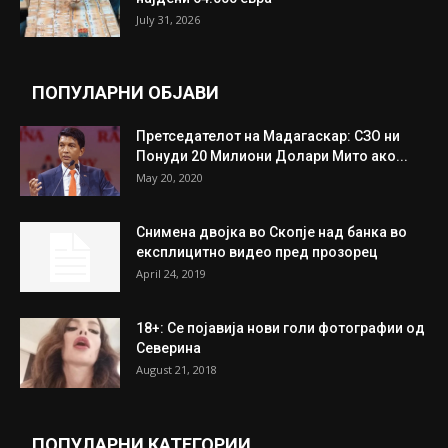
Трамп: Постигнат е историски договор за
целосно разоружување на Хамас
July 31, 2026
Митева: Потврден новиот состав на ИК на
Унија на жени на...
July 31, 2026
На Табановце, кај грчки државјанин
најдени 64.000 евра
July 31, 2026
ПОПУЛАРНИ ОБЈАВИ
Претседателот на Мадагаскар: СЗО ни
Понуди 20 Милиони Долари Мито ако...
May 20, 2020