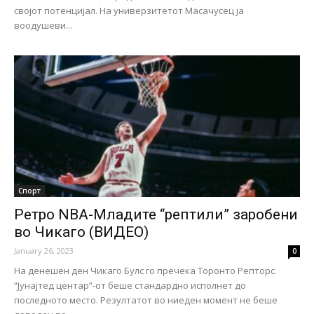
својот потенцијал. На универзитетот Масачусец ја
воодушеви...
Спорт
Ретро NBA-Младите “рептили” заробени
во Чикаго (ВИДЕО)
January 26, 2023
0
На денешен ден Чикаго Булс го пречека Торонто Репторс.
“Јунајтед центар”-от беше стандардно исполнет до
последното место. Резултатот во ниеден момент не беше