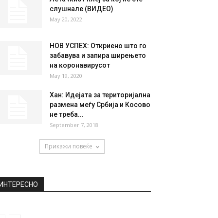
слушнале (ВИДЕО)
May 20, 2022
НОВ УСПЕХ: Откриено што го
забавува и запира ширењето
на коронавирусот
May 19, 2020
Хан: Идејата за територијална
размена меѓу Србија и Косово
не треба...
September 7, 2018
Прикажи повеќе
ИНТЕРЕСНО