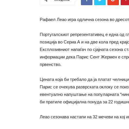
Рафаел Леао игра одлична сезона во дресот
Португалскиот репрезентативец е една од гл
позиција во Сериа А и на две кола пред крај
Експлозивниот напаѓач по сјајната сезона с
информации дека Парис Сент Жермен е спре
првенство.
Цената која би требало да ја платат челници
Парис се очекува разврската оклоку се пои
евентуално напуштање на популарната “нин
би пратиле официјална понуда за 22 годишн
Леао сезонава настапи на 32 мечеви на кој и