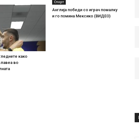
Спорт
Англија победи со играч помалку
и го помина Мексико (ВИДЕО)
гледнете како
славеа во
лната