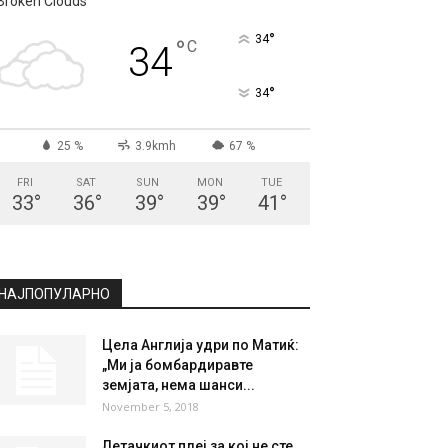
Broken Clouds
°
34
°
C
34
°
34
25 %
3.9kmh
67 %
FRI
SAT
SUN
MON
TUE
33
°
36
°
39
°
39
°
41
°
НАЈПОПУЛАРНО
Цела Англија удри по Матиќ:
„Ми ја бомбардиравте
земјата, нема шанси...
November 5, 2018
Летачкиот плеј за кој не сте