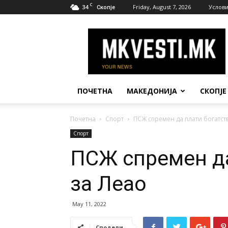
C
34
Friday, August 7, 2026
Услови
Скопје
МК
Вести
ПОЧЕТНА
МАКЕДОНИЈА
СКОПЈЕ
Почетна
Спорт
ПСЖ спремен да плати богатст
Спорт
ПСЖ спремен да
за Леао
May 11, 2022
Сподели