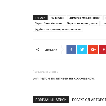
ТАГОВИ
АЦ Милан
димитар младеновски
Парис Сент Жермен
Паркот на принцовите
по
фудбал со димитар младеновски
Сподели
Предходна статија
Бил Гејтс е позитивен на коронавирус
ПОВРЗАНИ НАПИСИ
ПОВЕЌЕ ОД АВТОРО