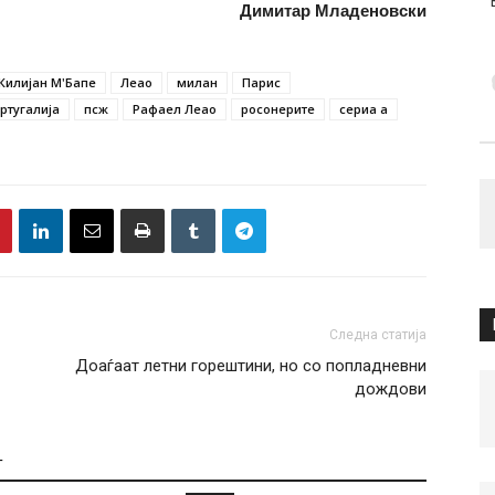
Димитар Младеновски
Килијан М'Бапе
Леао
милан
Парис
ртугалија
псж
Рафаел Леао
росонерите
сериа а
Следна статија
Доаѓаат летни горештини, но со попладневни
дождови
Т