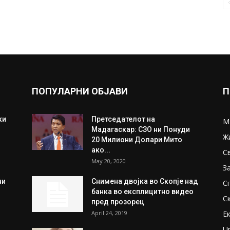
ПОПУЛАРНИ ОБЈАВИ
П
ки
Претседателот на
М
Мадагаскар: СЗО ни Понуди
Ж
20 Милиони Долари Мито
ако...
С
May 20, 2020
З
ни
Снимена двојка во Скопје над
С
банка во експлицитно видео
С
пред прозорец
April 24, 2019
Е
U