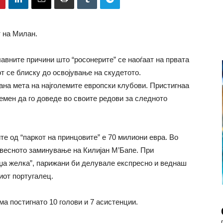
 на Милан.
авните причини што “росонерите” се наоѓаат на првата
от се блиску до освојување на скудетото.
тана мета на најголемите европски клубови. Пристигнаа
мен да го доведе во своите редови за следното
те од “паркот на принцовите” е 70 милиони евра. Во
звесното заминување на Килијан М’Бапе. При
џа желка”, парижани би делувале експресно и веднаш
иот португалец.
ма постигнато 10 голови и 7 асистенции.