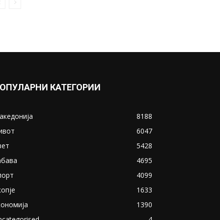
ОПУЛАРНИ КАТЕГОРИИ
акедонија
8188
ивот
6047
вет
5428
абава
4695
порт
4099
копје
1633
кономија
1390
ncategorised
4