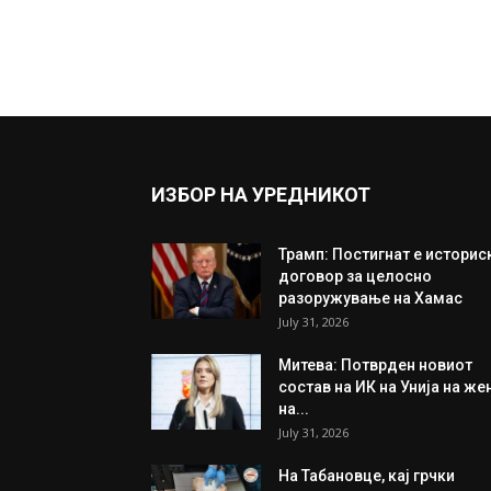
ИЗБОР НА УРЕДНИКОТ
Трамп: Постигнат е историс
договор за целосно
разоружување на Хамас
July 31, 2026
Митева: Потврден новиот
состав на ИК на Унија на же
на...
July 31, 2026
На Табановце, кај грчки