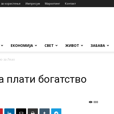
 за користење
Импресум
Маркетинг
Контакт
ЕКОНОМИЈА
СВЕТ
ЖИВОТ
ЗАБАВА
во за Леао
 плати богатство
888