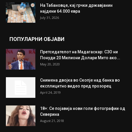
ИЗБОР НА УРЕДНИКОТ
Трамп: Постигнат е историски договор за
целосно разоружување на Хамас
July 31, 2026
Митева: Потврден новиот состав на ИК на
Унија на жени на...
July 31, 2026
На Табановце, кај грчки државјанин
најдени 64.000 евра
July 31, 2026
ПОПУЛАРНИ ОБЈАВИ
Претседателот на Мадагаскар: СЗО ни
Понуди 20 Милиони Долари Мито ако...