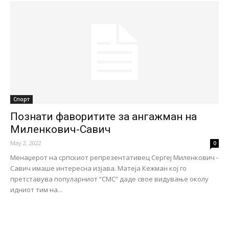
Спорт
Познати фаворитите за ангажман на
Миленкович-Савич
May 2, 2022
0
Менаџерот на српскиот репрезентативец Сергеј Миленкович -
Савич имаше интересна изјава. Матеја Кежман кој го
претставува популарниот “СМС” даде свое видување околу
идниот тим на...