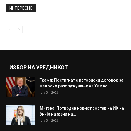
Подготвена нуклеарната тврдина на
Путин на Арктикот: Русија распоредила
застрашувачка воена...
April 4, 2019
ЈСП со важно соопштение за сите граѓани
September 1, 2018
Прикажи повеќе
ИНТЕРЕСНО