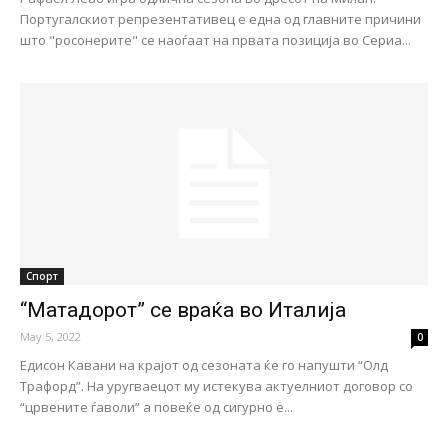
Португалскиот репрезентативец е една од главните причини
што "росонерите" се наоѓаат на првата позиција во Сериа...
Спорт
“Матадорот” се враќа во Италија
May 5, 2022
0
Едисон Кавани на крајот од сезоната ќе го напушти “Олд
Трафорд”. На уругваецот му истекува актуелниот договор со
“црвените ѓаволи” а повеќе од сигурно е...