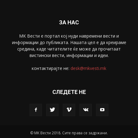
Скопје
1633
Економија
1390
Uncategorised
4
blog
1
ЗА НАС
МК Вести е портал коj нуди навремени вести и
информации до публиката. Нашата цел е да креираме
средина, каде читателите ќе може да прочитаат
вистински вести, информации и идеи.