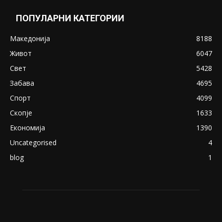
May 20, 2020
Снимена двојка во Скопје над банка во
експлицитно видео пред прозорец
April 24, 2019
18+: Се појавија нови голи фотографии од
Северина
August 21, 2018
ПОПУЛАРНИ КАТЕГОРИИ
Македонија
8188
Живот
6047
Свет
5428
Забава
4695
Спорт
4099