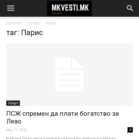
Почетна
тагови
Парис
таг: Парис
Спорт
ПСЖ спремен да плати богатство за
Леао
May 11, 2022
0
Рафаел Леао игра одлична сезона во дресот на Милан.