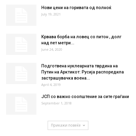
°
23.1
58 %
2.6kmh
1 %
SUN
MON
TUE
WED
THU
37
°
40
°
41
°
42
°
38
°
НАЈПОПУЛАРНО
Нови цени на горивата од полноќ
July 19, 2021
Крвава борба на ловец со питон , долг
над пет метри...
June 24, 2020