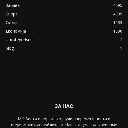
18+: Се појавија нови голи фотографии од
Северина
August 21, 2018
ПОПУЛАРНИ КАТЕГОРИИ
Македонија
8188
Живот
6047
Свет
5428
Забава
4695
Спорт
4099
Скопје
1633
Економија
1390
Uncategorised
4
blog
1