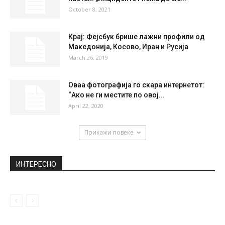
НАЈПОПУЛАРНО
Димитров изрази сочувство за
настраданите во невремето на Халкидики
July 12, 2019
Се огласи и Бислимовски по немилиот
настан: „Инцидентот нема да ме...
October 8, 2021
Крај: Фејсбук брише лажни профили од
Македонија, Косово, Иран и Русија
March 26, 2019
Оваа фотографија го скара интернетот:
“Ако не ги местите по овој...
April 22, 2020