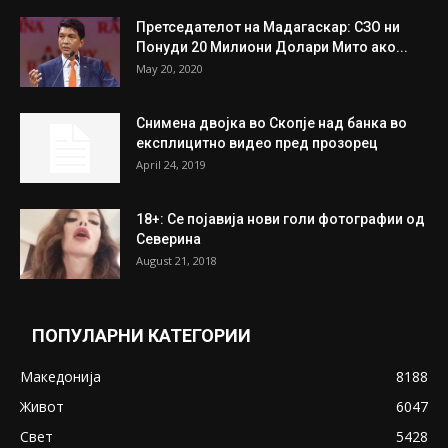
Митева: Потврден новиот состав на ИК на
Унија на жени на...
July 31, 2026
На Табановце, кај грчки државјанин
најдени 64.000 евра
July 31, 2026
ПОПУЛАРНИ ОБЈАВИ
Претседателот на Мадагаскар: СЗО ни
Понуди 20 Милиони Долари Мито ако...
May 20, 2020
Снимена двојка во Скопје над банка во
експлицитно видео пред прозорец
April 24, 2019