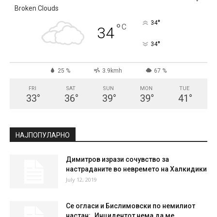
СКОПЈЕ
Broken Clouds
°
34
°
C
34
°
34
25 %
3.9kmh
67 %
FRI
SAT
SUN
MON
TUE
33
°
36
°
39
°
39
°
41
°