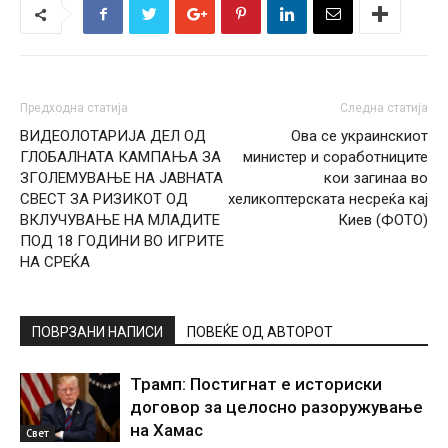
Предходна статија
Следна статија
ВИДЕОЛОТАРИЈА ДЕЛ ОД
Ова се украинскиот
ГЛОБАЛНАТА КАМПАЊА ЗА
министер и соработниците
ЗГОЛЕМУВАЊЕ НА ЈАВНАТА
кои загинаа во
СВЕСТ ЗА РИЗИКОТ ОД
хеликоптерската несреќа кај
ВКЛУЧУВАЊЕ НА МЛАДИТЕ
Киев (ФОТО)
ПОД 18 ГОДИНИ ВО ИГРИТЕ
НА СРЕЌА
ПОВРЗАНИ НАПИСИ
ПОВЕЌЕ ОД АВТОРОТ
Трамп: Постигнат е историски
договор за целосно разоружување
на Хамас
Свет