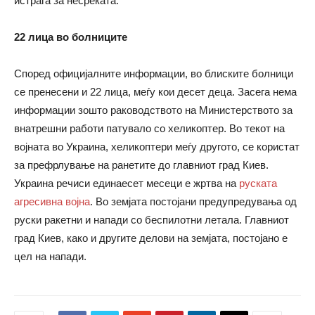
истрага за несреќата.
22 лица во болниците
Според официјалните информации, во блиските болници
се пренесени и 22 лица, меѓу кои десет деца. Засега нема
информации зошто раководството на Министерството за
внатрешни работи патувало со хеликоптер. Во текот на
војната во Украина, хеликоптери меѓу другото, се користат
за префрлување на ранетите до главниот град Киев.
Украина речиси единаесет месеци е жртва на
руската
агресивна војна
. Во земјата постојани предупредувања од
руски ракетни и напади со беспилотни летала. Главниот
град Киев, како и другите делови на земјата, постојано е
цел на напади.