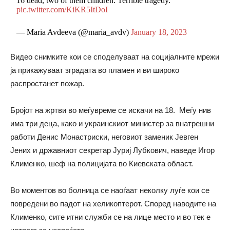
16 dead, two of them children. Terrible tragedy.
pic.twitter.com/KiKR5ItDoI
— Maria Avdeeva (@maria_avdv)
January 18, 2023
Видео снимките кои се споделуваат на социјалните мрежи
ја прикажуваат зградата во пламен и ви широко
распростанет пожар.
Бројот на жртви во меѓувреме се искачи на 18. Меѓу нив
има три деца, како и украинскиот министер за внатрешни
работи Денис Монастриски, неговиот заменик Јевген
Јених и државниот секретар Јуриј Лубкович, наведе Игор
Клименко, шеф на полицијата во Киевската област.
Во моментов во болница се наоѓаат неколку луѓе кои се
повредени во падот на хеликоптерот. Според наводите на
Клименко, сите итни служби се на лице место и во тек е