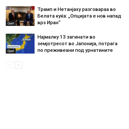
Трамп и Нетанјаху разговараа во
Белата куќа: „Опцијата е нов напад
врз Иран“
Свет
Најмалку 13 загинати во
земјотресот во Јапонија, потрага
по преживеани под урнатините
Свет