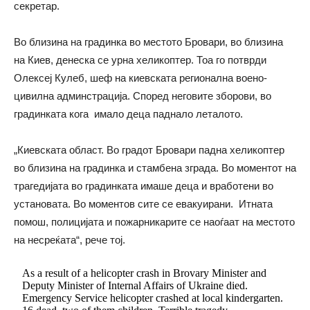
секретар.
Во близина на градинка во местото Бровари, во близина
на Киев, денеска се урна хеликоптер. Тоа го потврди
Олексеј Кулеб, шеф на киевската регионална воено-
цивилна админстрација. Според неговите зборови, во
градинката кога имало деца паднало леталото.
„Киевската област. Во градот Бровари падна хеликоптер
во близина на градинка и стамбена зграда. Во моментот на
трагедијата во градинката имаше деца и вработени во
установата. Во моментов сите се евакуирани. Итната
помош, полицијата и пожарникарите се наоѓаат на местото
на несреќата“, рече тој.
As a result of a helicopter crash in Brovary Minister and
Deputy Minister of Internal Affairs of Ukraine died.
Emergency Service helicopter crashed at local kindergarten.