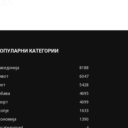
ОПУЛАРНИ КАТЕГОРИИ
акедонија
8188
ивот
6047
вет
5428
абава
4695
порт
4099
копје
1633
кономија
1390
ncategorised
4