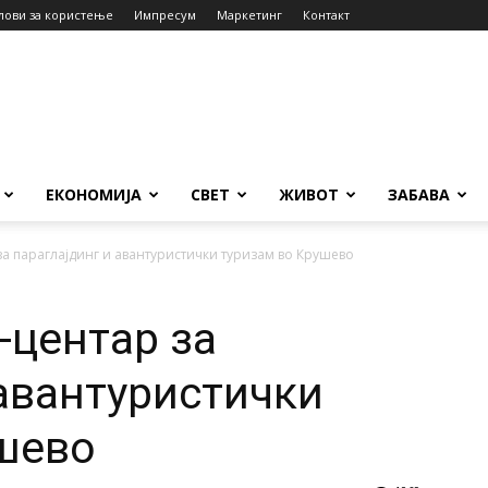
лови за користење
Импресум
Маркетинг
Контакт
ЕКОНОМИЈА
СВЕТ
ЖИВОТ
ЗАБАВА
а параглајдинг и авантуристички туризам во Крушево
центар за
 авантуристички
шево