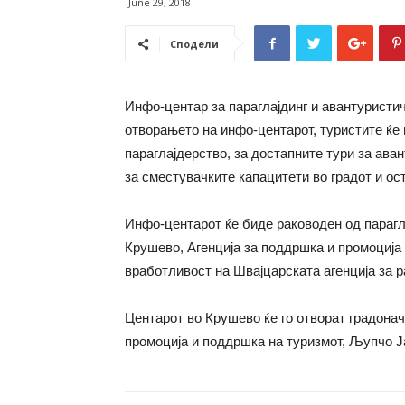
June 29, 2018
Сподели
Инфо-центар за параглајдинг и авантуристи
отворањето на инфо-центарот, туристите ќе
параглајдерство, за достапните тури за ава
за сместувачките капацитети во градот и ос
Инфо-центарот ќе биде раководен од парагл
Крушево, Агенција за поддршка и промоција
вработливост на Швајцарската агенција за р
Центарот во Крушево ќе го отворат градонач
промоција и поддршка на туризмот, Љупчо Ј