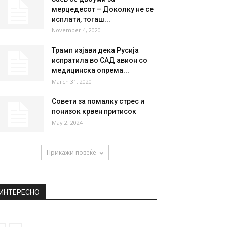
мерцедесот – Доколку не се
исплати, тогаш...
November 4, 2020
Трамп изјави дека Русија
испратила во САД авион со
медицинска опрема...
March 31, 2020
Совети за помалку стрес и
понизок крвен притисок
May 2, 2024
Прикажи повеќе
ИНТЕРЕСНО