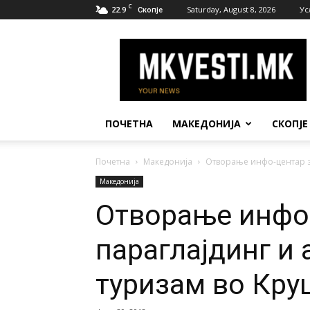
C
22.9
Saturday, August 8, 2026
Ус
Скопје
МК
Вести
ПОЧЕТНА
МАКЕДОНИЈА
СКОПЈЕ
Почетна
Македонија
Отворање инфо-центар з
Македонија
Отворање инфо-
параглајдинг и
туризам во Кру