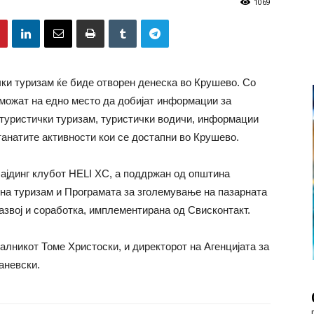
1069
чки туризам ќе биде отворен денеска во Крушево. Со
 можат на едно место да добијат информации за
нтуристички туризам, туристички водичи, информации
танатите активности кои се достапни во Крушево.
ајдинг клубот HELI XC, а поддржан од општина
 на туризам и Програмата за зголемување на пазарната
азвој и соработка, имплементирана од Свисконтакт.
алникот Томе Христоски, и директорот на Агенцијата за
аневски.