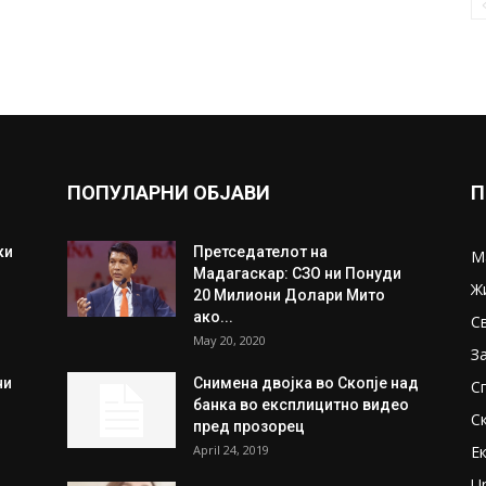
ПОПУЛАРНИ ОБЈАВИ
П
ки
Претседателот на
М
Мадагаскар: СЗО ни Понуди
Ж
20 Милиони Долари Мито
ако...
С
May 20, 2020
З
ни
Снимена двојка во Скопје над
С
банка во експлицитно видео
С
пред прозорец
April 24, 2019
Е
U