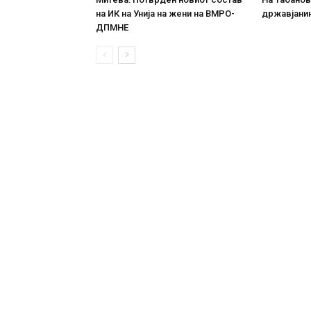
на ИК на Унија на жени на ВМРО-
државјанин
ДПМНЕ