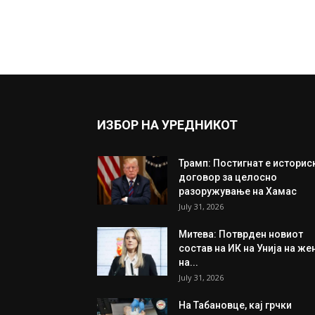
ИЗБОР НА УРЕДНИКОТ
Трамп: Постигнат е историс
договор за целосно
разоружување на Хамас
July 31, 2026
Митева: Потврден новиот
состав на ИК на Унија на же
на...
July 31, 2026
На Табановце, кај грчки