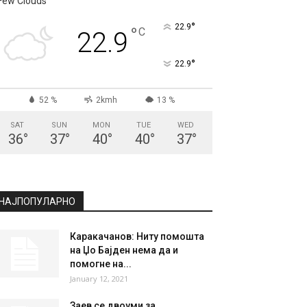
Few Clouds
°
22.9
°
C
22.9
°
22.9
52 %
2kmh
13 %
SAT
SUN
MON
TUE
WED
36
°
37
°
40
°
40
°
37
°
НАЈПОПУЛАРНО
Каракачанов: Ниту помошта
на Џо Бајден нема да и
помогне на...
January 12, 2021
Заев се двоуми за