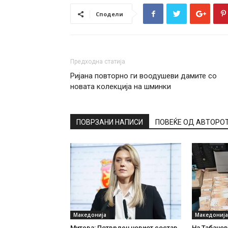
Сподели
Предходна статија
Ријана повторно ги воодушеви дамите со
новата колекција на шминки
ПОВРЗАНИ НАПИСИ
ПОВЕЌЕ ОД АВТОРО
Македонија
Македонија
Митева: Потврден новиот состав
На Табановц