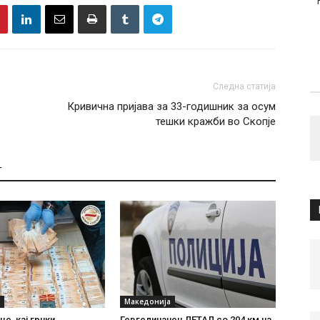
Следна статија
Кривична пријава за 33-годишник за осум
тешки кражби во Скопје
Т
Македонија
е, кај грчки
Гевгеличанец ЛЕТАЛ со 204 км на