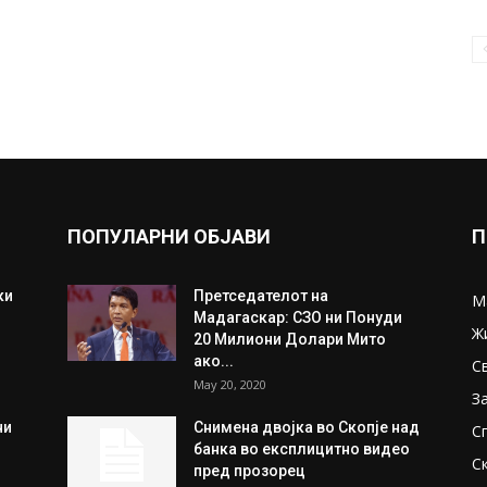
ПОПУЛАРНИ ОБЈАВИ
П
ки
Претседателот на
М
Мадагаскар: СЗО ни Понуди
Ж
20 Милиони Долари Мито
ако...
С
May 20, 2020
З
ни
Снимена двојка во Скопје над
С
банка во експлицитно видео
С
пред прозорец