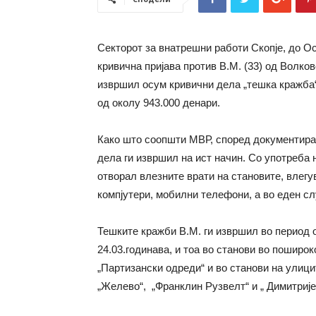
Секторот за внатрешни работи Скопје, до Ос
кривична пријава против В.М. (33) од Волко
извршил осум кривични дела „тешка кражба“
од околу 943.000 денари.
Како што соопшти МВР, според документиран
дела ги извршил на ист начин. Со употреба 
отворал влезните врати на становите, влегу
компјутери, мобилни телефони, а во еден сл
Тешките кражби В.М. ги извршил во период о
24.03.годинава, и тоа во станови во поширок
„Партизански одреди“ и во станови на улици
„Желево“, „Франклин Рузвелт“ и „ Димитрије