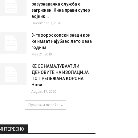
разузнавачка служба е
загрижен: Кина прави супер
војник...
December 7, 2020
3-те хороскопски знаци кои
ќе имаат најубаво лето оваа
година
May 21, 2019
ЌЕ СЕ НАМАЛУВААТ ЛИ
ДЕНОВИТЕ НА ИЗОЛАЦИЈА
ПО ПРЕЛЕЖАНА КОРОНА:
Нови...
August 17, 2020
Прикажи повеќе
ИНТЕРЕСНО