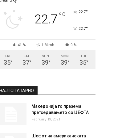
Clear Sky
°
22.7
°
C
22.7
°
22.7
41 %
1.8kmh
0 %
FRI
SAT
SUN
MON
TUE
35
°
37
°
39
°
39
°
35
°
НАЈПОПУЛАРНО
Македонија го презема
претседавањето со ЦЕФТА
February 19, 2021
Шефот на американската