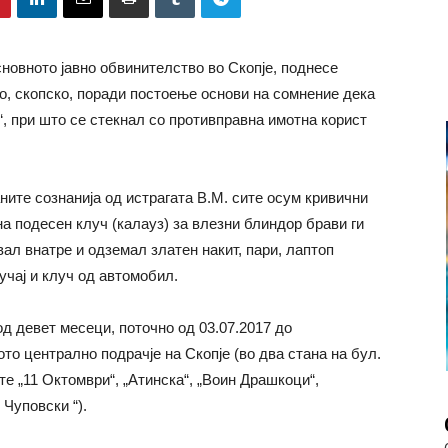
новното јавно обвинителство во Скопје, поднесе
во, скопско, поради постоење основи на сомнение дека
, при што се стекнал со противправна имотна корист
ите сознанија од истрагата В.М. сите осум кривични
на подесен клуч (калауз) за влезни блиндор брави ги
вал внатре и одземал златен накит, пари, лаптоп
учај и клуч од автомобил.
д девет месеци, поточно од 03.07.2017 до
ото централно подрачје на Скопје (во два стана на бул.
те „11 Октомври“, „Атинска“, „Воин Драшкоци“,
 Чуповски “).