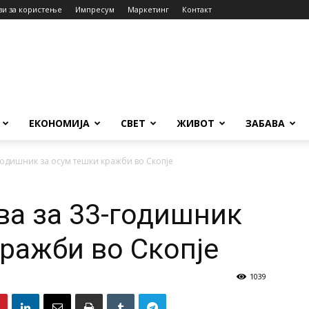
ви за користење
Импресум
Маркетинг
Контакт
ЕКОНОМИЈА
СВЕТ
ЖИВОТ
ЗАБАВА
годишник за осум тешки кражби во Скопје
ва за 33-годишник
кражби во Скопје
1039