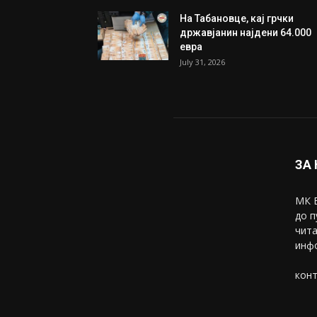
На Табановце, кај грчки
државјанин најдени 64.000
евра
July 31, 2026
ЗА
МК В
до п
чита
инфо
конт