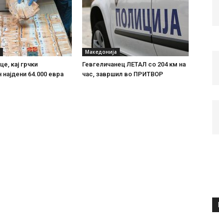
Македонија
е, кај грчки
Гевгеличанец ЛЕТАЛ со 204 км на
 најдени 64.000 евра
час, завршил во ПРИТВОР