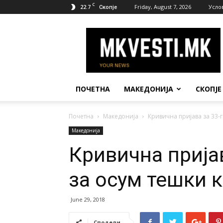
C
22.7
Friday, August 7, 2026
Усло
Скопје
МК
Вести
ПОЧЕТНА
МАКЕДОНИЈА
СКОПЈЕ
Почетна
Македонија
Кривична пријава за 33-
Македонија
Кривична прија
за осум тешки 
June 29, 2018
Сподели