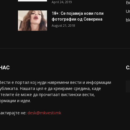
April 24, 2019
Е
U
18+: Се појавија нови голи
фотографии од Северина
bl
August 21, 2018
 НАС
С
ести е портал коj нуди навремени вести и информации
убликата. Нашата цел е да креираме средина, каде
телите ќе може да прочитаат вистински вести,
рмации и идеи.
актирајте не:
desk@mkvesti.mk