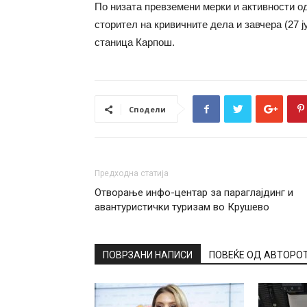
По низата превземени мерки и активности од
сторител на кривичните дела и завчера (27 
станица Карпош.
Сподели
Предходна статија
Отворање инфо-центар за параглајдинг и
авантуристички туризам во Крушево
ПОВРЗАНИ НАПИСИ
ПОВЕЌЕ ОД АВТОРО