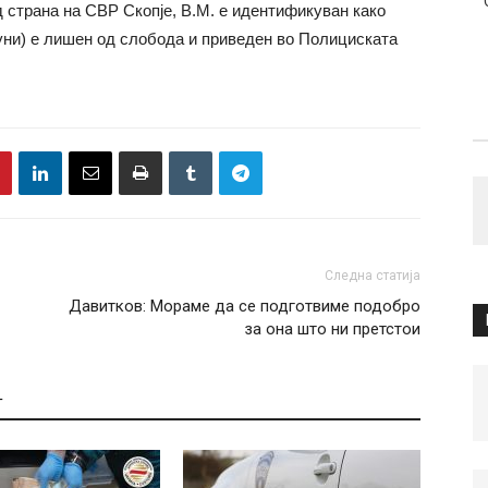
 страна на СВР Скопје, В.М. е идентификуван како
јуни) е лишен од слобода и приведен во Полициската
Следна статија
Давитков: Мораме да се подготвиме подобро
за она што ни претстои
Т