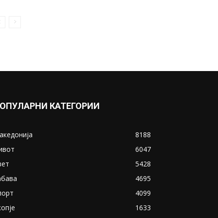
ОПУЛАРНИ КАТЕГОРИИ
акедонија
8188
ивот
6047
вет
5428
абава
4695
порт
4099
копје
1633