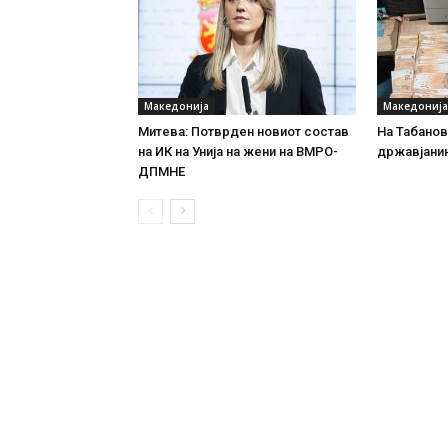
Македонија
Македонија
Митева: Потврден новиот состав
На Табановц
на ИК на Унија на жени на ВМРО-
државјанин
ДПМНЕ