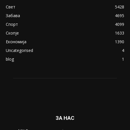
18+: Се појавија нови голи фотографии од
Северина
August 21, 2018
ПОПУЛАРНИ КАТЕГОРИИ
Македонија
8188
Живот
6047
Свет
5428
Забава
4695
Спорт
4099
Скопје
1633
Економија
1390
Uncategorised
4
blog
1