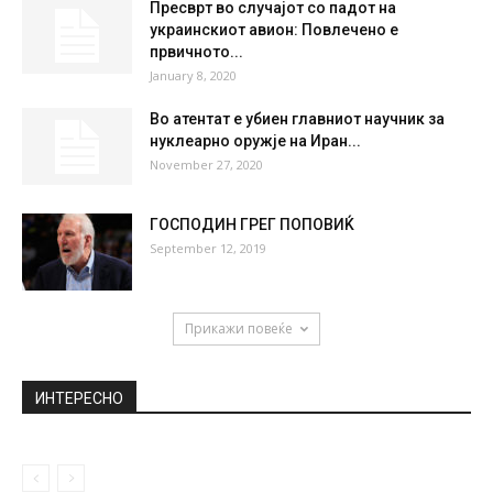
36
°
39
°
40
°
42
°
40
°
НАЈПОПУЛАРНО
Манчестер Јунајтед се вклучува во борба
за потписот на Френки де...
September 21, 2018
Пресврт во случајот со падот на
украинскиот авион: Повлечено е
првичното...
January 8, 2020
Во атентат е убиен главниот научник за
нуклеарно оружје на Иран...
November 27, 2020
ГОСПОДИН ГРЕГ ПОПОВИЌ