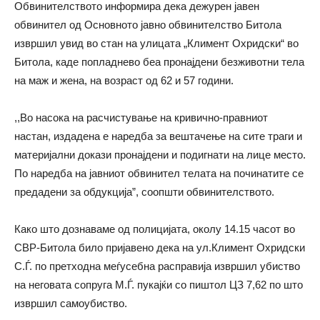
Обвинителството информира дека дежурен јавен
обвинител од Основното јавно обвинителство Битола
извршил увид во стан на улицата „Климент Охридски“ во
Битола, каде попладнево беа пронајдени безживотни тела
на маж и жена, на возраст од 62 и 57 години.
,,Во насока на расчистување на кривично-правниот
настан, издадена е наредба за вештачење на сите траги и
материјални докази пронајдени и подигнати на лице место.
По наредба на јавниот обвинител телата на починатите се
предадени за обдукција”, соопшти обвинителството.
Како што дознаваме од полицијата, околу 14.15 часот во
СВР-Битола било пријавено дека на ул.Климент Охридски
С.Ѓ. по претходна меѓусебна расправија извршил убиство
на неговата сопруга М.Ѓ. пукајќи со пиштол ЦЗ 7,62 по што
извршил самоубиство.