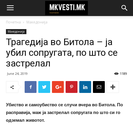
Почетна
Македонија
Македонија
Трагедија во Битола – ја
убил сопругата, по што се
застрелал
June 24, 2019
1189
Убиство и самоубиство се случи вчера во Битола. По
расправија, маж ја застрелал сопругата по што си го
одземал животот.