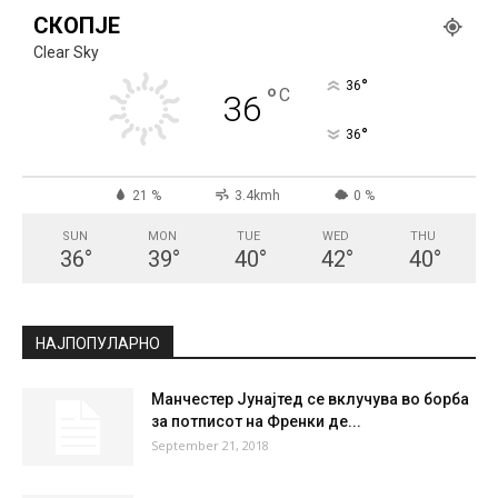
СКОПЈЕ
Clear Sky
°
36
°
C
36
°
36
21 %
3.4kmh
0 %
SUN
MON
TUE
WED
THU