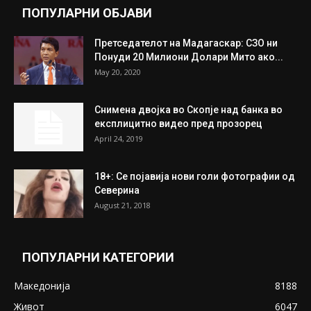
Митева: Потврден новиот состав на ИК на
Унија на жени на...
July 31, 2026
На Табановце, кај грчки државјанин
најдени 64.000 евра
July 31, 2026
ПОПУЛАРНИ ОБЈАВИ
Претседателот на Мадагаскар: СЗО ни
Понуди 20 Милиони Долари Мито ако...
May 20, 2020
Снимена двојка во Скопје над банка во
експлицитно видео пред прозорец
April 24, 2019