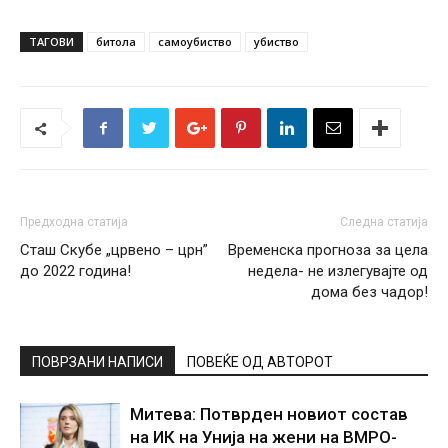
ТАГОВИ
битола
самоубиство
убиство
Предходна статија
Следна статија
Сташ Скубе „црвено – црн”
Временска прогноза за цела
до 2022 година!
недела- не излегувајте од
дома без чадор!
ПОВРЗАНИ НАПИСИ
ПОВЕЌЕ ОД АВТОРОТ
Митева: Потврден новиот состав
на ИК на Унија на жени на ВМРО-