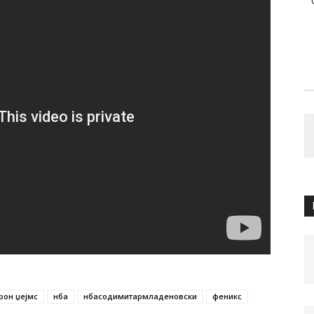
рон џејмс
нба
нбасодимитармладеновски
феникс