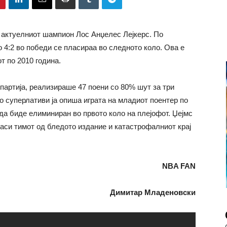
 актуелниот шампион Лос Анџелес Лејкерс. По
о 4:2 во победи се пласираа во следното коло. Ова е
т по 2010 година.
артија, реализираше 47 поени со 80% шут за три
со суперлативи ја опиша играта на младиот поентер по
 да биде елиминиран во првото коло на плејофот. Џејмс
спаси тимот од бледото издание и катастрофалниот крај
NBA FAN
Димитар Младеновски