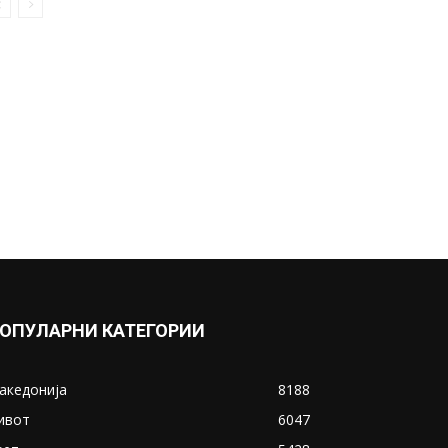
Варошлија со жестоки модни
критики за Елена...
October 24, 2018
Прикажи повеќе
ИНТЕРЕСНО
ОПУЛАРНИ КАТЕГОРИИ