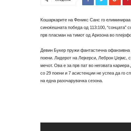
Кошаркарите на Феникс Санс го елиминираа
синоќешната победа од 113:100, “сонцата” с
прв пласман на тимот од Аризона во плејофо
Девин Букер пружи фантастична офанзивна п
поени. Лидерот на Лејкерси, Леброн Џејмс, 
мечот. Ова е за прв пат во неговата кариера
со 29 поени и 7 асистенции не успеа да го 
на една разочарувачка сезона.