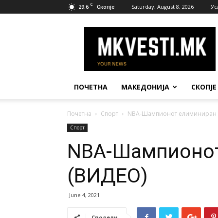
C
29.6
Saturday, August 8, 2026
Ус
Скопје
МК
Вести
ПОЧЕТНА
МАКЕДОНИЈА
СКОПЈЕ
Почетна
Спорт
NBA-Шампионот елиминиран 
Спорт
NBA-Шампионо
(ВИДЕО)
June 4, 2021
Сподели