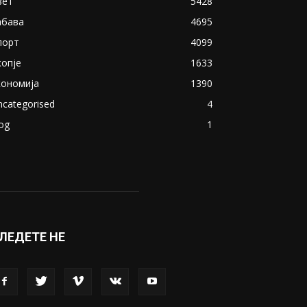
акедонија
8188
ивот
6047
вет
5428
абава
4695
порт
4099
копје
1633
кономија
1390
ncategorised
4
og
1
ЛЕДЕТЕ НЕ