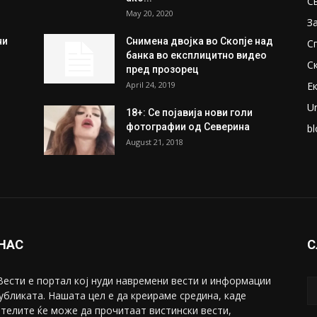
ки
Претседателот на
М
Мадагаскар: СЗО ни Понуди
Ж
20 Милиони Долари Мито
ако...
С
May 20, 2020
З
ни
Снимена двојка во Скопје над
С
банка во експлицитно видео
С
пред прозорец
April 24, 2019
Е
U
18+: Се појавија нови голи
фотографии од Северина
bl
August 21, 2018
 НАС
С