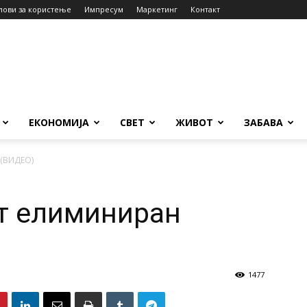
лови за користење
Импресум
Маркетинг
Контакт
ЕКОНОМИЈА
СВЕТ
ЖИВОТ
ЗАБАВА
(ВИДЕО)
т елиминиран
1477