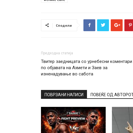
Сподели
Предходна статија
Твитер заедницата со урнебесни коментари
по објавата на Ахмети и Заев за
изненадување во сабота
ПОВРЗАНИ НАПИСИ
ПОВЕЌЕ ОД АВТОРО