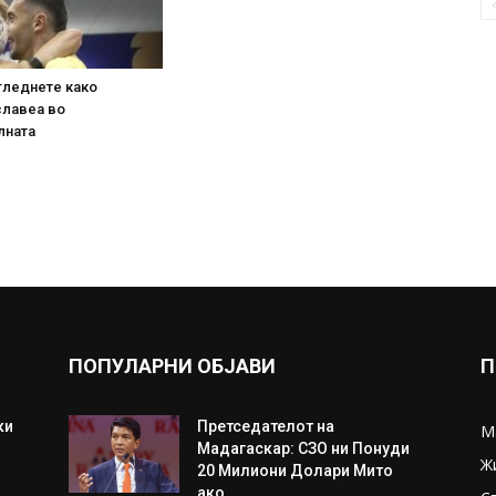
гледнете како
славеа во
лната
ПОПУЛАРНИ ОБЈАВИ
П