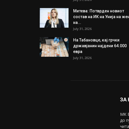
Трамп: Постигнат е историс
договор за целосно
разоружување на Хамас
July 31, 2026
Митева: Потврден новиот
состав на ИК на Унија на же
на...
July 31, 2026
На Табановце, кај грчки
државјанин најдени 64.000
евра
July 31, 2026
ЗА