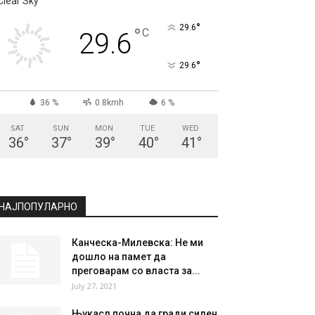
СКОПЈЕ
Clear Sky
°
29.6
°
C
29.6
°
29.6
36 %
0.8kmh
6 %
SAT
SUN
MON
TUE
WED
36
°
37
°
39
°
40
°
41
°