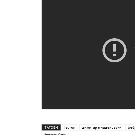
ТАГОВИ
lebron
димитар младеновски
леб
Феникс Санс