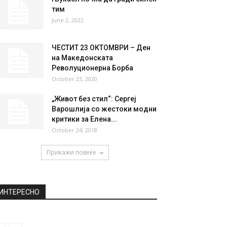
НАЈПОПУЛАРНО
Канческа-Милевска: Не ми
дошло на памет да
преговарам со власта за...
July 27, 2021
Њукасл почна да гради силен
тим
June 2, 2022
ЧЕСТИТ 23 ОКТОМВРИ – Ден
на Македонската
Револуционерна Борба
October 23, 2020
„Живот без стил“: Сергеј