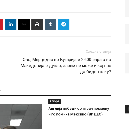
Следна статија
Овој Мерцедес во Бугарија е 2.600 евра а во
Македонија е дупло, зарем не може и кај нас
да биде толку?
Т
Спорт
Англија победи со играч помалку
и го помина Мексико (ВИДЕО)