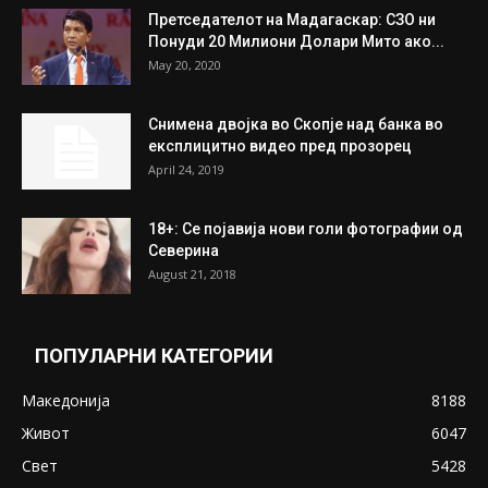
Унија на жени на...
July 31, 2026
На Табановце, кај грчки државјанин
најдени 64.000 евра
July 31, 2026
ПОПУЛАРНИ ОБЈАВИ
Претседателот на Мадагаскар: СЗО ни
Понуди 20 Милиони Долари Мито ако...
May 20, 2020
Снимена двојка во Скопје над банка во
експлицитно видео пред прозорец
April 24, 2019
18+: Се појавија нови голи фотографии од