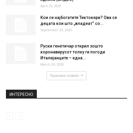
НАЈПОПУЛАРНО
Македонскиот пасош е на 16 позиција
според рангот на ООН, а...
October 6, 2020
Миркуловски: Не се лажете,
македонскиот ракомет нема светла
иднина (ВИДЕО)
April 23, 2020
Кои се најбогатите Тиктокери? Ова се
децата кои што „владеат“ со...
September 23, 2020
Руски генетичар открил зошто
коронавирусот толку ги погоди
Италијанците – една...