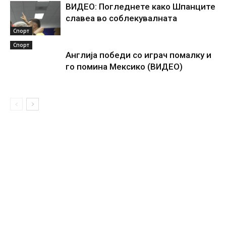
ВИДЕО: Погледнете како Шпанците
славеа во соблекувалната
Спорт
Спорт
Англија победи со играч помалку и
го помина Мексико (ВИДЕО)