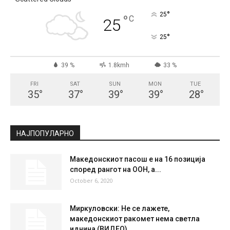
СКОПЈЕ
Scattered Clouds
°
25
°
C
25
°
25
39 %
1.8kmh
33 %
FRI
SAT
SUN
MON
TUE
35
°
37
°
39
°
39
°
28
°