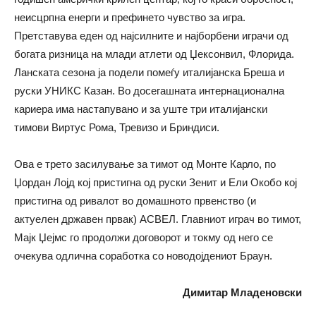
неисцрпна енерги и префинето чувство за игра.
Претставува еден од најсилните и најборбени играчи од
богата ризница на млади атлети од Џексонвил, Флорида.
Ланската сезона ја подели помеѓу италијанска Бреша и
руски УНИКС Казан. Во досегашната интернационална
кариера има настапувано и за уште три италијански
тимови Виртус Рома, Тревизо и Бриндиси.
Ова е трето засилување за тимот од Монте Карло, по
Џордан Лојд кој пристигна од руски Зенит и Ели Окобо кој
пристигна од ривалот во домашното првенство (и
актуелен државен првак) АСВЕЛ. Главниот играч во тимот,
Мајк Џејмс го продолжи договорот и токму од него се
очекува одлична соработка со новодојдениот Браун.
Димитар Младеновски