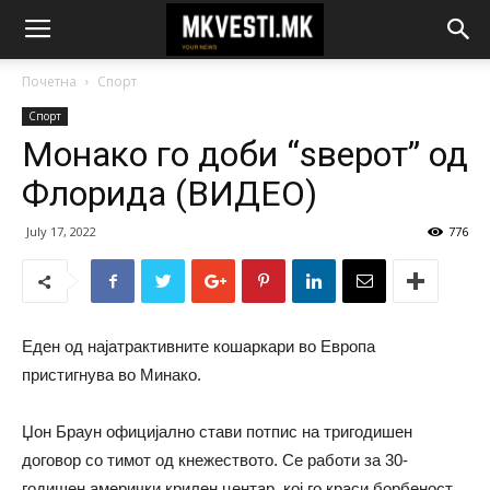
Почетна
Спорт
Спорт
Монако го доби “ѕверот” од
Флорида (ВИДЕО)
July 17, 2022
776
Еден од најатрактивните кошаркари во Европа
пристигнува во Минако.
Џон Браун официјално стави потпис на тригодишен
договор со тимот од кнежеството. Се работи за 30-
годишен амерички крилен центар, кој го краси борбеност,