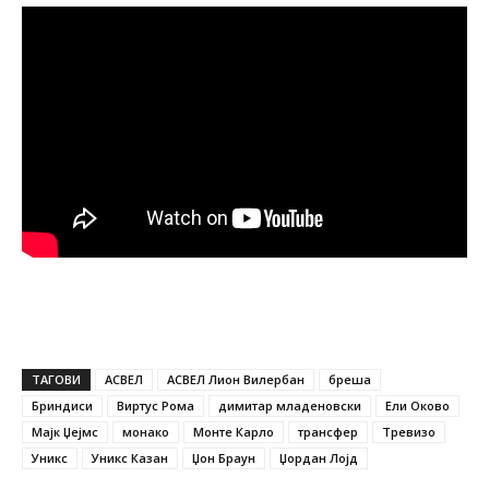
ТАГОВИ
АСВЕЛ
АСВЕЛ Лион Вилербан
бреша
Бриндиси
Виртус Рома
димитар младеновски
Ели Оково
Мајк Џејмс
монако
Монте Карло
трансфер
Тревизо
Уникс
Уникс Казан
Џон Браун
Џордан Лојд