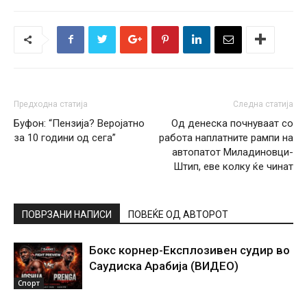
Предходна статија
Следна статија
Буфон: “Пензија? Веројатно
Од денеска почнуваат со
за 10 години од сега”
работа наплатните рампи на
автопатот Миладиновци-
Штип, еве колку ќе чинат
ПОВРЗАНИ НАПИСИ
ПОВЕЌЕ ОД АВТОРОТ
Бокс корнер-Експлозивен судир во
Саудиска Арабија (ВИДЕО)
Спорт