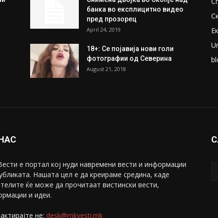
С
банка во експлицитно видео
С
пред прозорец
April 24, 2019
Е
U
18+: Се појавија нови голи
фотографии од Северина
bl
August 21, 2018
 НАС
С
ести е портал коj нуди навремени вести и информации
убликата. Нашата цел е да креираме средина, каде
телите ќе може да прочитаат вистински вести,
рмации и идеи.
актирајте не:
desk@mkvesti.mk