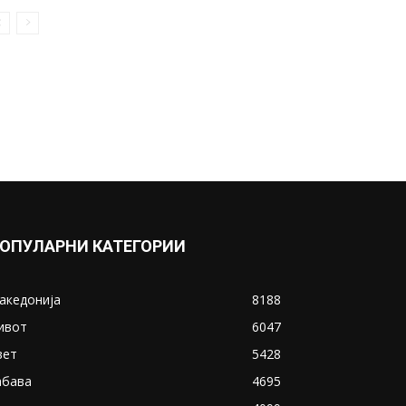
ОПУЛАРНИ КАТЕГОРИИ
акедонија
8188
ивот
6047
вет
5428
абава
4695