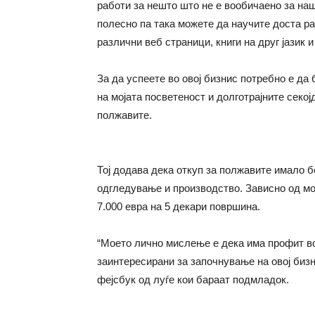
работи за нешто што не е вообичаено за наш
полесно па така можете да научите доста раб
различни веб страници, книги на друг јазик и 
За да успеете во овој бизнис потребно е да 
на мојата посветеност и долготрајните секој
полжавите.
Тој додава дека откуп за полжавите имало б
одгледување и производство. Зависно од мо
7.000 евра на 5 декари површина.
“Моето лично мислење е дека има профит во 
заинтересирани за започнување на овој бизни
фејсбук од луѓе кои бараат подмладок.