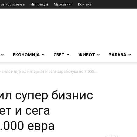
 за користење
Импресум
Маркетинг
Контакт
ЕКОНОМИЈА
СВЕТ
ЖИВОТ
ЗАБАВА
нис идеја од интернет и сега заработува по 7.000...
л супер бизнис
ет и сега
.000 евра