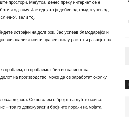
ите простори. Меѓутоа, денес преку интернет се е
оти и од таму. Јас идејата ја добив од таму, а учев од
слично“, вели тој.
бидете истрајни на долг рок. Јас успеав благодарејќи и
дневни анализи кои ги правев околу растот и развојот на
ез проблем, но проблемот бил во начинот на
делот на производство, може да се заработат околку
оваа дејност. Се поголем е бројот на луѓето кои се
с – тоа го докажуваат и бројните пораки на мојата