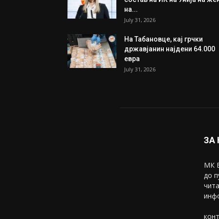
на...
July 31, 2026
На Табановце, кај грчки
државјанин најдени 64.000
евра
July 31, 2026
ЗА
МК В
до п
чита
инфо
конт