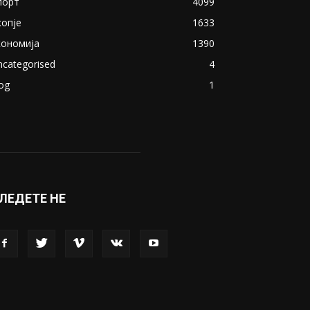
порт
4099
копје
1633
кономија
1390
ncategorised
4
og
1
ЛЕДЕТЕ НЕ