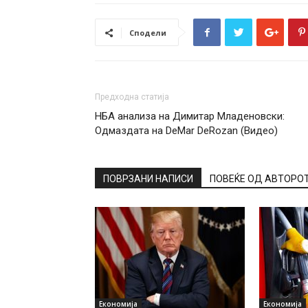
Сподели
Предходна статија
НБА анализа на Димитар Младеновски:
Одмаздата на DeMar DeRozan (Видео)
ПОВРЗАНИ НАПИСИ
ПОВЕЌЕ ОД АВТОРО
Економија
Економија