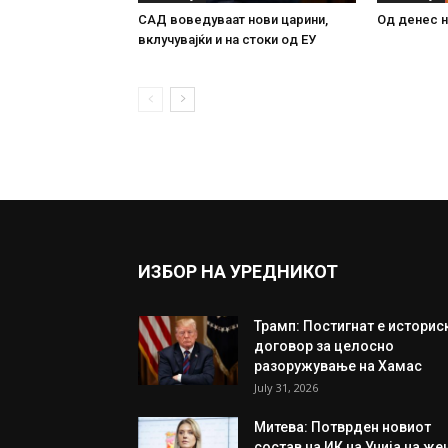
САД воведуваат нови царини,
Од денес н
вклучувајќи и на стоки од ЕУ
ИЗБОР НА УРЕДНИКОТ
Трамп: Постигнат е историс
договор за целосно
разоружување на Хамас
July 31, 2026
Митева: Потврден новиот
состав на ИК на Унија на же