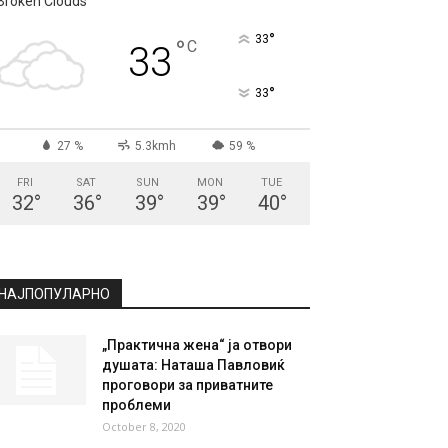
Broken Clouds
°
33
°
C
33
°
33
27 %
5.3kmh
59 %
FRI
SAT
SUN
MON
TUE
32
°
36
°
39
°
39
°
40
°
НАЈПОПУЛАРНО
„Практична жена“ ја отвори
душата: Наташа Павловиќ
проговори за приватните
проблеми
October 8, 2020