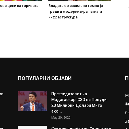
ови цени на горивата
Владата со засилено темпо ја
гради и модернизира патната
инфраструктура
ПОПУЛАРНИ ОБЈАВИ
П
ки
Претседателот на
М
Мадагаскар: СЗО ни Понуди
Ж
20 Милиони Долари Мито
ако...
С
May 20, 2020
З
ни
Снимена двојка во Скопје над