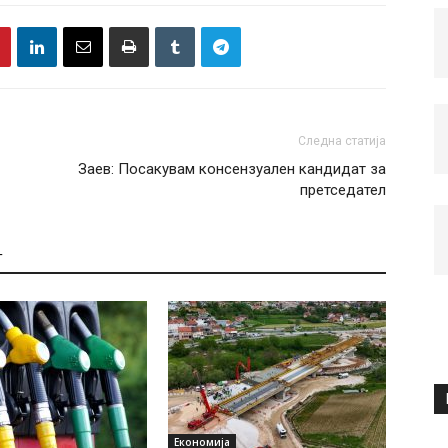
Следна статија
Заев: Посакувам консензуален кандидат за
претседател
Т
Економија