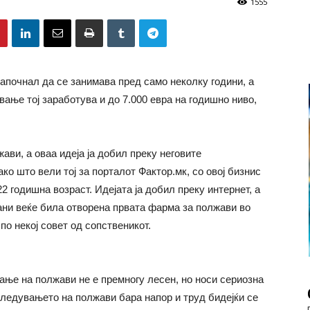
1555
започнал да се занимава пред само неколку години, а
вање тој заработува и до 7.000 евра на годишно ниво,
ави, а оваа идеја ја добил преку неговите
ко што вели тој за порталот Фактор.мк, со овој бизнис
22 годишна возраст. Идејата ја добил преку интернет, а
чани веќе била отворена првата фарма за полжави во
по некој совет од сопственикот.
ање на полжави не е премногу лесен, но носи сериозна
одгледувањето на полжави бара напор и труд бидејќи се