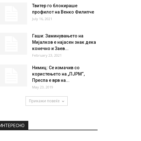
Твитер го блокираше
профилот на Венко Филипче
July 16, 2021
Гаши: Заминувањето на
Мијалков е најасен знак дека
конечно и Заев...
February 23, 2021
Нимиц: Се измачив со
користењето на „ПЈРМ“,
Преспа е врв на...
May 23, 2019
Прикажи повеќе
ИНТЕРЕСНО