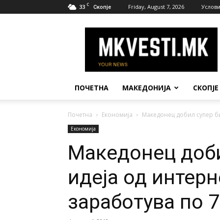
C
33
Friday, August 7, 2026
Услови
Скопје
МК
Вести
ПОЧЕТНА
МАКЕДОНИЈА
СКОПЈЕ
Почетна
Економија
Македонец добил супер биз
Економија
Македонец доби
идеја од интерн
заработува по 7