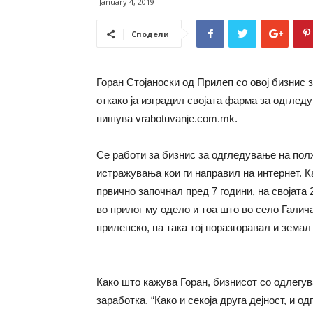
January 4, 2019
Сподели
Горан Стојаноски од Прилеп со овој бизнис 
откако ја изградил својата фарма за одгледу
пишува vrabotuvanje.com.mk.
Се работи за бизнис за одгледување на полж
истражувања кои ги направил на интернет. Ка
првично започнал пред 7 години, на својата 
во прилог му одело и тоа што во село Гали
прилепско, па така тој поразгоравал и земал 
Како што кажува Горан, бизнисот со одлегув
заработка. “Како и секоја друга дејност, и 