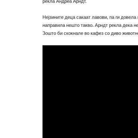
рекла Андреа Арндт.
Нејзините деца сакаат лавови, па ги довела
направила нешто такво. Арндт рекла дека не
Зошто би скокнале во кафез со диво животно