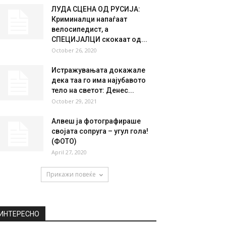
НАЈПОПУЛАРНО
Се зголемува бројот на
пациенти во Детската
болница-Козле, да се
подобри...
December 20, 2018
ЛУДА СЦЕНА ОД РУСИЈА:
Криминалци напаѓаат
велосипедист, а
СПЕЦИЈАЛЦИ скокаат од...
October 26, 2020
Истражувањата докажале
дека таа го има најубавото
тело на светот: Денес...
October 29, 2021