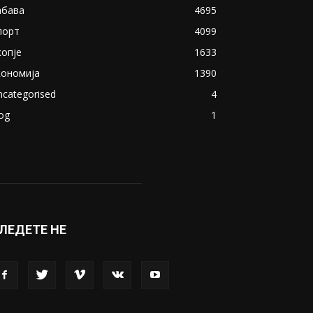
абава
4695
порт
4099
копје
1633
кономија
1390
ncategorised
4
og
1
ЛЕДЕТЕ НЕ