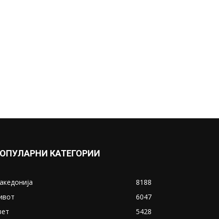
ОПУЛАРНИ КАТЕГОРИИ
акедонија
8188
ивот
6047
вет
5428