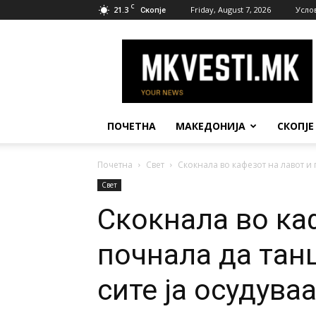
C
21.3
Friday, August 7, 2026
Усло
Скопје
МК
Вести
ПОЧЕТНА
МАКЕДОНИЈА
СКОПЈЕ
Почетна
Свет
Скокнала во кафезот на лавот и п
Свет
Скокнала во ка
почнала да тан
сите ја осудуваа