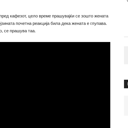
 пред кафезот, цело време прашувајќи се зошто жената
јзината почетна реакција била дека жената е глупава.
, се прашува таа.