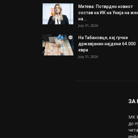
Митева: Потврден новиот
состав на ИК на Унија на же
на...
July 31, 2026
На Табановце, кај грчки
државјанин најдени 64.000
евра
July 31, 2026
ЗА
МК В
до п
чита
инфо