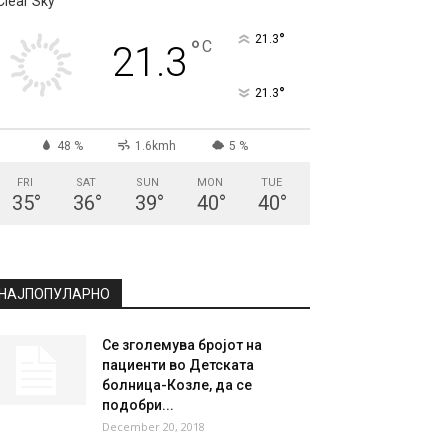
СКОПЈЕ
Clear Sky
°
21.3
°
C
21.3
°
21.3
48 %
1.6kmh
5 %
FRI
SAT
SUN
MON
TUE
35
°
36
°
39
°
40
°
40
°