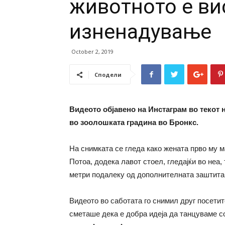
животното е ви
изненадување
October 2, 2019
Сподели
Видеото објавено на Инстаграм во текот
во зоолошката градина во Бронкс.
На снимката се гледа како жената прво му 
Потоа, додека лавот стоел, гледајќи во неа,
метри подалеку од дополнителната заштита 
Видеото во саботата го снимил друг посетит
сметаше дека е добра идеја да танцуваме с