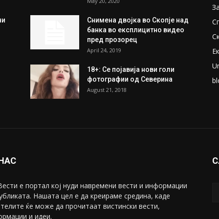
May 20, 2020
З
ни
Снимена двојка во Скопје над
С
банка во експлицитно видео
С
пред прозорец
April 24, 2019
Е
U
18+: Се појавија нови голи
фотографии од Северина
bl
August 21, 2018
 НАС
С
ести е портал коj нуди навремени вести и информации
убликата. Нашата цел е да креираме средина, каде
телите ќе може да прочитаат вистински вести,
рмации и идеи.