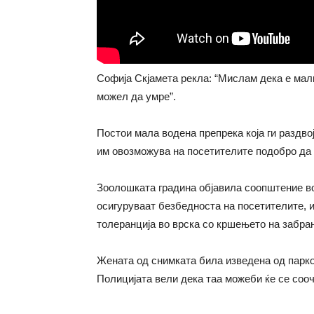
Софија Скјамета рекла: “Мислам дека е малк
можел да умре”.
Постои мала водена препрека која ги раздво
им овозможува на посетителите подобро да
Зоолошката градина објавила соопштение во 
осигуруваат безбедноста на посетителите, 
толеранција во врска со кршењето на забран
Жената од снимката била изведена од парко
Полицијата вели дека таа можеби ќе се сооч