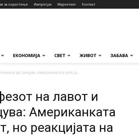
ви за користење
Импресум
Маркетинг
Контакт
ЕКОНОМИЈА
СВЕТ
ЖИВОТ
ЗАБАВА
очнала да танцува: Американката сите ја...
фезот на лавот и
цува: Американката
т, но реакцијата на