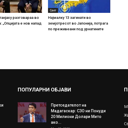
Свет
танјаху разговараа во
Најмалку 13 загинати во
: „Опцијата е нов напад
земјотресот во Јапонија, потрага
по преживеани под урнатините
ПОПУЛАРНИ ОБЈАВИ
П
ки
Претседателот на
М
Мадагаскар: СЗО ни Понуди
Ж
20 Милиони Долари Мито
ако...
С