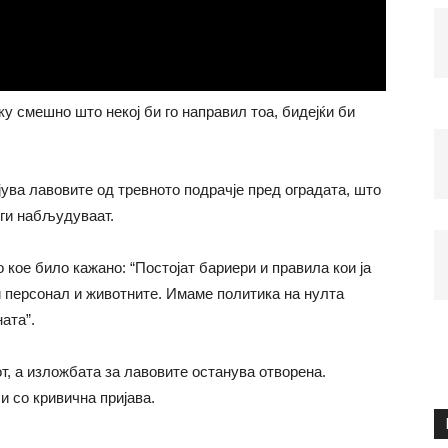
у смешно што некој би го направил тоа, бидејќи би
јува лавовите од тревното подрачје пред оградата, што
 ги набљудуваат.
кое било кажано: “Постојат бариери и правила кои ја
и персонал и животните. Имаме политика на нулта
ата”.
т, а изложбата за лавовите останува отворена.
и со кривична пријава.