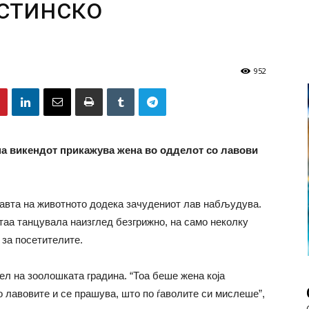
стинско
952
 на викендот прикажува жена во одделот со лавови
мавта на животното додека зачудениот лав набљудува.
 таа танцувала наизглед безгрижно, на само неколку
за посетителите.
ел на зоолошката градина. “Тоа беше жена која
о лавовите и се прашува, што по ѓаволите си мислеше”,