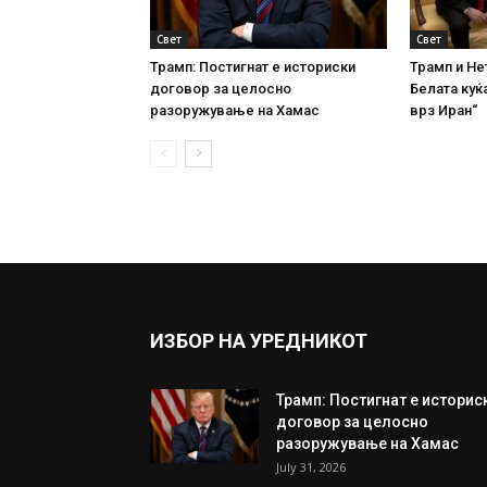
Свет
Свет
Трамп: Постигнат е историски
Трамп и Не
договор за целосно
Белата куќа
разоружување на Хамас
врз Иран“
ИЗБОР НА УРЕДНИКОТ
Трамп: Постигнат е историс
договор за целосно
разоружување на Хамас
July 31, 2026