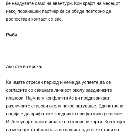
ќе наидувате само на авантури. Кон крајот на месецот
некој поранешен партнер ќе се обиде повторно да
воспостави контакт со вас.
Риби
Ако сте во врска:
Ќе имате стресен период и нема да успеете да се
согласите со саканата личност околу заедничките
планови. Најмногу конфликти ќе ви предизвикаат
различните ставови околу некое патување. Единствена
опција е да прифатите заедничко прифатливо решение.
Избегнувајте лаги и играјте со отворени карти. Кон крајот
на месецот стабилноста во вашиот однос ќе стапи на