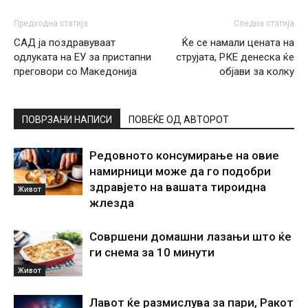
Предходна статија
Следна статија
САД ја поздравуваат
Ќе се намали цената на
одлуката на ЕУ за пристапни
струјата, РКЕ денеска ќе
преговори со Македонија
објави за колку
ПОВРЗАНИ НАПИСИ
ПОВЕЌЕ ОД АВТОРОТ
Редовното консумирање на овие
намирници може да го подобри
здравјето на вашата тироидна
Живот
жлезда
Совршени домашни лазањи што ќе
ги снема за 10 минути
Живот
Лавот ќе размислува за пари, Ракот