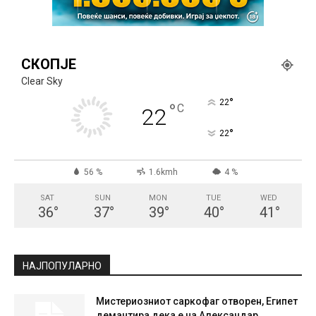
СКОПЈЕ
Clear Sky
°
22
°
C
22
°
22
56 %
1.6kmh
4 %
SAT
SUN
MON
TUE
WED
36
°
37
°
39
°
40
°
41
°
НАЈПОПУЛАРНО
Мистериозниот саркофаг отворен, Египет
демантира дека е на Александар