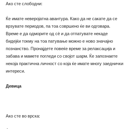
Ако сте слободни:
Ќе имате неверојатна авантура. Како да не сакате да се
врзувате периодов, па тоа совршено ќе ви одговара.
Време е да одморите од сè и да отпатувате некаде
бидејќи токму на тоа патување можно е ново значајно
познанство. Пронајдете повеќе време за релаксација и
забава и мамете погледи со својот шарм. Ќе запознаете
некоја практична личност со која ќе имате многу заеднички
интереси.
Девица
Ако сте во врска: