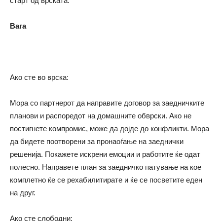
старт од врската.
Вага
Ако сте во врска:
Мора со партнерот да направите договор за заедничките
планови и распоредот на домашните обврски. Ако не
постигнете компромис, може да дојде до конфликти. Мора
да бидете поотворени за пронаоѓање на заеднички
решенија. Покажете искрени емоции и работите ќе одат
полесно. Направете план за заедничко патување на кое
комплетно ќе се рехабилитирате и ќе се посветите еден
на друг.
Ако сте слободни: