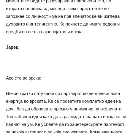
моменти ќе бидете разочарани и повлечени. Но, во
втората половина од месецот некој пријател ќе ве
запознае со личност која на прв впечаток ќе ви изгледа
духовито и интелигентно. Ќе почнете да имате редовни
средби со неа, а најверојатно и врска.
Јарец
Ако сте во врска:
Некое кратко патување со партнерот ќе ви донесе нова
енергија во врската. Ќе се посветите комплетно еден на
друг, без да обрнувате премногу внимание на околината.
Тон забавни идеи како да ја размрдате вашата врска ќе ви
паднат на ум. Ќе успеете да го заинтересирате партнерот
за некоја активност, во која вие уживате. Комуникацијата