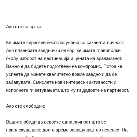
Ако сте во врска:
Ќе имате сериозни несогласувања со саканата личност.
Ако планирате заеднички одмор, ќе имате главоболки
околу изборот на дестинација и цената на аранжманот.
Важно е да бидете подготвени на компромис. Потоа ќе
успеете да минете квалитетно време заедно и да се
забавувате. Смислете нови интересни активности и
исполнете ги ветувањата што му ги дадовте на партнерот.
Ако сте слободни:
Вашите обиди да освоите една личност што ве
привлекува веќе долго време завршуваат со неуспех. На