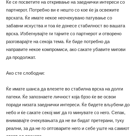
Ќе се посветите на откривање на заеднички интереси со
партнерот. Потребно ви е нешто со кое ќе ја освежите
врската. Ќе имате некое неочекувано патување со
забавни искуства и тоа ќе донесе стабилност во вашата
врска. Избегнувајте ги тајните со партнерот и отворено
разговарајте на секоја тема. Ќе биде потребно да
направите некое компромиси, ако сакате убавите мигови
да продолжат.
Ако сте слободни:
Ќе имате шанса да влезете во стабилна врска на долги
патеки. Ќе запознаете личност која брзо ќе ве освои
поради низата заеднички интереси. Ќе бидете вљубени до
небо и ќе сакате секој миг да го минувате со него. Сепак,
внимавајте очекувањата да не ви бидат претерани, туку
реални, за да не го оптоварите него и себе уште на самиот