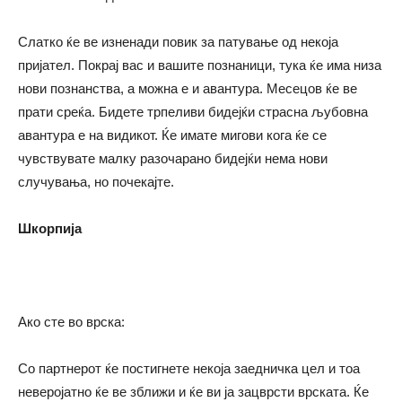
Слатко ќе ве изненади повик за патување од некоја
пријател. Покрај вас и вашите познаници, тука ќе има низа
нови познанства, а можна е и авантура. Месецов ќе ве
прати среќа. Бидете трпеливи бидејќи страсна љубовна
авантура е на видикот. Ќе имате мигови кога ќе се
чувствувате малку разочарано бидејќи нема нови
случувања, но почекајте.
Шкорпија
Ако сте во врска:
Со партнерот ќе постигнете некоја заедничка цел и тоа
неверојатно ќе ве зближи и ќе ви ја зацврсти врската. Ќе