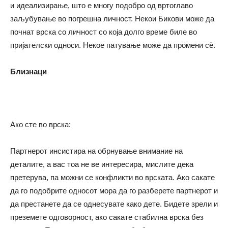
и идеализирање, што е многу подобро од вртоглаво
заљубување во погрешна личност. Некои Бикови може да
почнат врска со личност со која долго време биле во
пријателски односи. Некое патување може да промени сè.
Близнаци
Ако сте во врска:
Партнерот инсистира на обрнување внимание на
деталите, а вас тоа не ве интересира, мислите дека
претерува, па можни се конфликти во врската. Ако сакате
да го подобрите односот мора да го разберете партнерот и
да престанете да се однесувате како дете. Бидете зрели и
преземете одговорност, ако сакате стабилна врска без