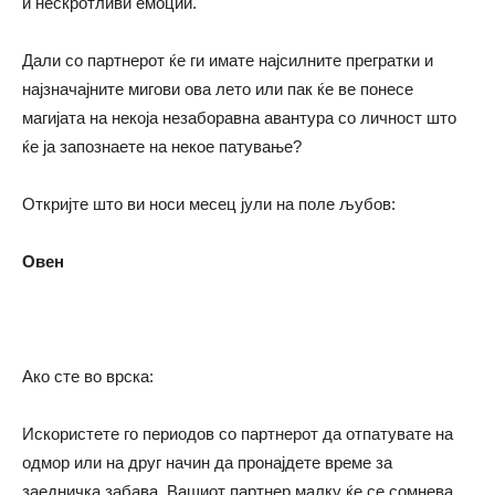
и нескротливи емоции.
Дали со партнерот ќе ги имате најсилните прегратки и
најзначајните мигови ова лето или пак ќе ве понесе
магијата на некоја незаборавна авантура со личност што
ќе ја запознаете на некое патување?
Откријте што ви носи месец јули на поле љубов:
Овен
Ако сте во врска:
Искористете го периодов со партнерот да отпатувате на
одмор или на друг начин да пронајдете време за
заедничка забава. Вашиот партнер малку ќе се сомнева