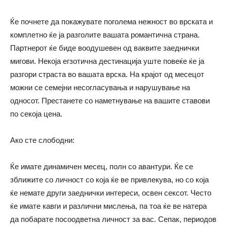
Ќе почнете да покажувате поголема нежност во врската и
комплетно ќе ја разголите вашата романтична страна.
Партнерот ќе биде воодушевен од ваквите заеднички
мигови. Некоја егзотична дестинација уште повеќе ќе ја
разгори страста во вашата врска. На крајот од месецот
можни се семејни несогласувања и нарушување на
односот. Престанете со наметнување на вашите ставови
по секоја цена.
Ако сте слободни:
Ќе имате динамичен месец, полн со авантури. Ќе се
зближите со личност со која ќе ве привлекува, но со која
ќе немате други заеднички интереси, освен сексот. Често
ќе имате кавги и различни мислења, па тоа ќе ве натера
да побарате посоодветна личност за вас. Сепак, периодов