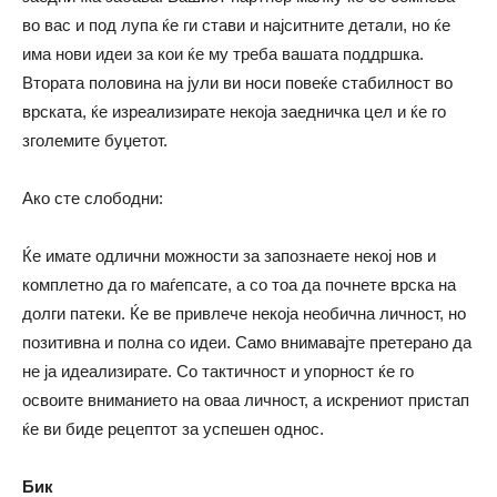
во вас и под лупа ќе ги стави и најситните детали, но ќе
има нови идеи за кои ќе му треба вашата поддршка.
Втората половина на јули ви носи повеќе стабилност во
врската, ќе изреализирате некоја заедничка цел и ќе го
зголемите буџетот.
Ако сте слободни:
Ќе имате одлични можности за запознаете некој нов и
комплетно да го маѓепсате, а со тоа да почнете врска на
долги патеки. Ќе ве привлече некоја необична личност, но
позитивна и полна со идеи. Само внимавајте претерано да
не ја идеализирате. Со тактичност и упорност ќе го
освоите вниманието на оваа личност, а искрениот пристап
ќе ви биде рецептот за успешен однос.
Бик