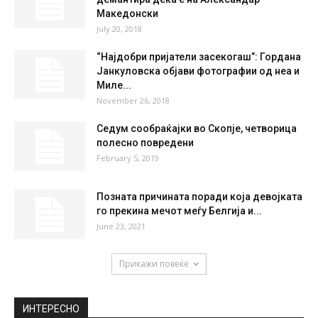
Македонски
July 20, 2018
“Најдобри пријатели засекогаш”: Гордана
Јанкуловска објави фотографии од неа и
Миле...
November 26, 2018
Седум сообраќајки во Скопје, четворица
полесно повредени
February 5, 2019
Позната причината поради која девојката
го прекина мечот меѓу Белгија и...
June 23, 2021
Прикажи повеќе
ИНТЕРЕСНО