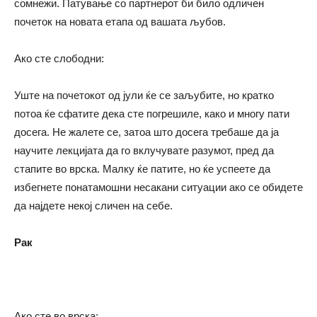
сомнежи. Патување со партнерот би било одличен
почеток на новата етапа од вашата љубов.
Ако сте слободни:
Уште на почетокот од јули ќе се заљубите, но кратко
потоа ќе сфатите дека сте погрешиле, како и многу пати
досега. Не жалете се, затоа што досега требаше да ја
научите лекцијата да го вклучувате разумот, пред да
стапите во врска. Малку ќе патите, но ќе успеете да
избегнете понатамошни несакани ситуации ако се обидете
да најдете некој сличен на себе.
Рак
Ако сте во врска: