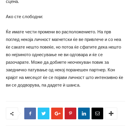
сцена.
Ако сте слободни:
Ќе имате чести промени во расположението. На прв
поглед некоја личност магнетски ќе ве привлече и со неа
ќе сакате нешто повеќе, но потоа ќе сфатите дека нешто
во нејзиното однесување не ви одговара и ќе се
разочарате. Може да добиете неочекуван повик за
заедничко патување од некој поранешен партнер. Кон
крајот на месецот ќе се појави личност што интензивно ќе
ви се додворува, па дадете ѝ шанса.