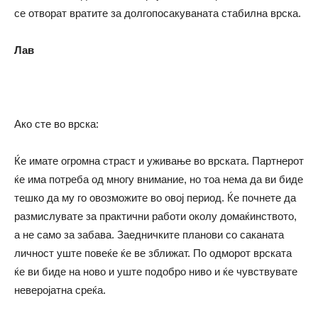
се отворат вратите за долгопосакуваната стабилна врска.
Лав
Ако сте во врска:
Ќе имате огромна страст и уживање во врската. Партнерот
ќе има потреба од многу внимание, но тоа нема да ви биде
тешко да му го овозможите во овој период. Ќе почнете да
размислувате за практични работи околу домаќинството,
а не само за забава. Заедничките планови со саканата
личност уште повеќе ќе ве зближат. По одморот врската
ќе ви биде на ново и уште подобро ниво и ќе чувствувате
неверојатна среќа.