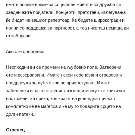
имате повеќе време за социјален живот и за дружба со
заедничките пријатели. Концерти, претстави, излегувања
ќе бидат на вашиот репертоар. Ќе бидете широкогради и
полни со поддршка за партнерот, а тоа никогаш нема да ви
го заборави.
Ако сте слободни:
Неопходни ви се промени на љубовно поле. Затворени
сте и резервирани. Имате некои неосновани стравови и
предрасуди за луѓето кои ве привлекуваат. Имате
забелешки и за сопствениот изглед и многу сте критички
настроени. За среќа, кон крајот на јули една личност
комплетно ќе ве маѓепса и ќе му го подарите срцето на
долги патеки.
Стрелец