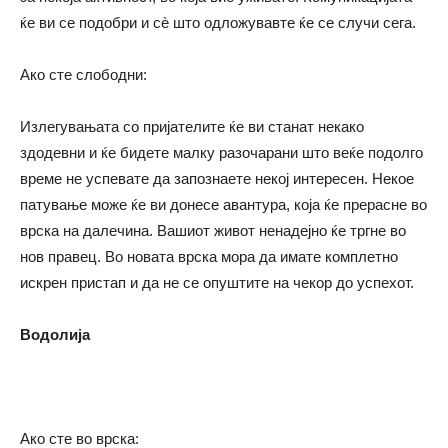
ќе ви се подобри и сè што одложувавте ќе се случи сега.
Ако сте слободни:
Излегувањата со пријателите ќе ви станат некако
здодевни и ќе бидете малку разочарани што веќе подолго
време не успевате да запознаете некој интересен. Некое
патување може ќе ви донесе авантура, која ќе прерасне во
врска на далечина. Вашиот живот ненадејно ќе тргне во
нов правец. Во новата врска мора да имате комплетно
искрен пристап и да не се опуштите на чекор до успехот.
Водолија
Ако сте во врска: