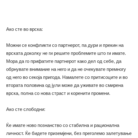
Ако сте во врска:
Можни се конфликти со партнерот, па дури и прекин на
врската доколку не ги решите проблемите што ги имате.
Мора да го прифатите партнерот како дел од себе, да
обрнувате внимание на него и да не очекувате премногу
од него во секоја пригода. Намалете со притисоците и во
втората половина од јули може да уживате во смирена
врска, полна со нова страст и коренити промени.
Ако сте слободни:
Ќе имате ново познанство со стабилна и рационална
личност. Ќе бидете приземјени, без преголемо залетување