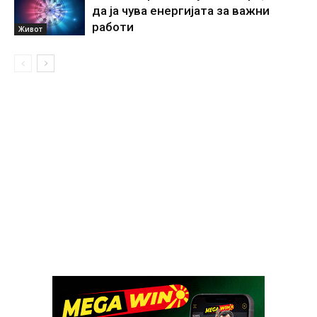
да ја чува енергијата за важни
работи
Живот