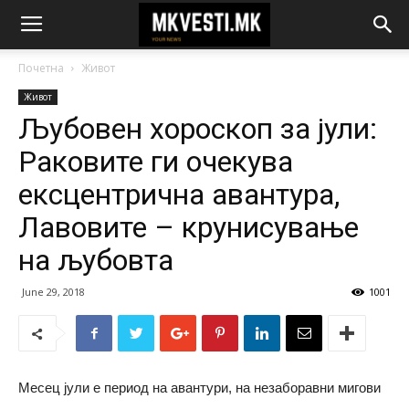
Почетна
Живот
Живот
Љубовен хороскоп за јули:
Раковите ги очекува
ексцентрична авантура,
Лавовите – крунисување
на љубовта
June 29, 2018
1001
Месец јули е период на авантури, на незаборавни мигови