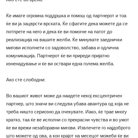
Ќе имате огромна поддршка и помош од партнерот и тоа
ќе ви ја зацврсти врската. Ќе сфатите дека можете да се
потпрете на него и дека ќе ви помогне на патот до
реализација на вашите желби. Ќе минувате заеднички
мигови исполнети со задоволство, забава и одлична
комуникација. Партнерот ќе ви приреди пријатно
изненадување и ќе ви оствари една голема желба.
Ако сте слободни:
Во вашиот живот може да наидете некој ексцентричен
партнер, што значи ви следува убава авантура од која не
треба ништо сериозно да очекувате. Иако, ќе трае многу
кратко, таа ќе ве исполни со прекрасни чувства и во умот
ќе ви врежи незаборавни мигови. Извлечете го најдоброто
што можете од ова, а кон крајот на месецот можеби ќе ви