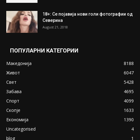
ПОПУЛАРНИ ОБЈАВИ
Претседателот на Мадагаскар: СЗО ни
Понуди 20 Милиони Долари Мито ако...
May 20, 2020
Снимена двојка во Скопје над банка во
експлицитно видео пред прозорец
April 24, 2019
18+: Се појавија нови голи фотографии од
Северина
August 21, 2018
ПОПУЛАРНИ КАТЕГОРИИ
Македонија
8188