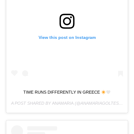
View this post on Instagram
TIME RUNS DIFFERENTLY IN GREECE
A POST SHARED BY
ANAMARIA
(@ANAMARIAGOLTES) ON
OC