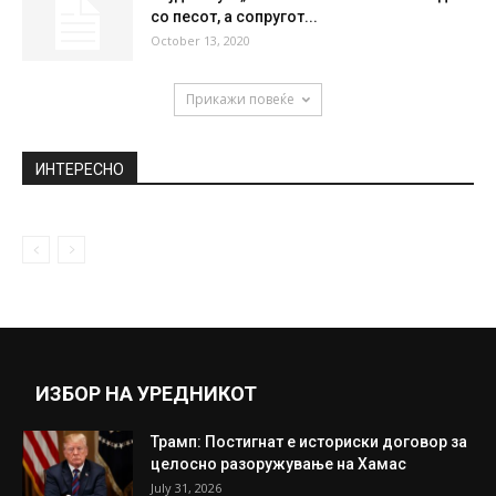
Дали хируршките маски штитат од
коронавирус? Новото истражување
конечно ја реши...
May 19, 2020
Јован Деспотовски сериозно размислува
да се кандидира за лидер на СДСМ
December 2, 2021
Хајди Клум „пиштол гола“ лежи на подот
со песот, а сопругот...
October 13, 2020
Прикажи повеќе
ИНТЕРЕСНО