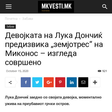
Почетна
Забава
Забава
Девојката на Лука Дончиќ
предизвика „земјотрес“ на
Миконос – изгледа
совршено
October 15, 2020
921
Лука Дончиќ заедно со својата девојка, моментално
ужива на преубавиот грчки остров.