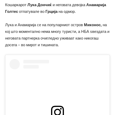
Кошаркарот
Лука Дончиќ
и неговата девојка
Анамарија
Голтес
отпатувале во
Грција
на одмор.
Лука и Анамарија се на популарниот остров
Миконос,
на
кој што моментално нема многу туристи, а НБА ѕвездата и
неговата партнерка очигледно уживаат како никогаш
досега – во мирот и тишината.