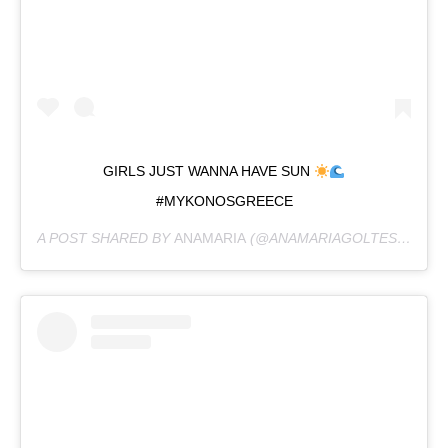
GIRLS JUST WANNA HAVE SUN
#MYKONOSGREECE
A POST SHARED BY
ANAMARIA
(@ANAMARIAGOLTES) ON
OC