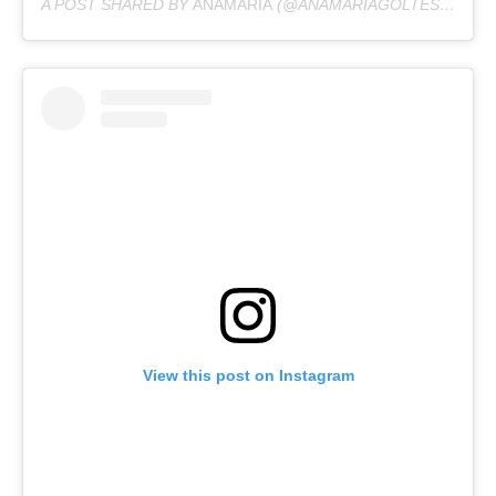
A POST SHARED BY
ANAMARIA
(@ANAMARIAGOLTES) ON
OC
View this post on Instagram