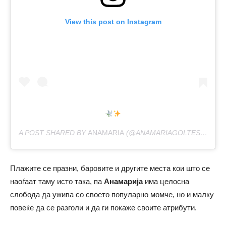
View this post on Instagram
A POST SHARED BY
ANAMARIA
(@ANAMARIAGOLTES) ON
OC
Плажите се празни, баровите и другите места кои што се
наоѓаат таму исто така, па
Анамарија
има целосна
слобода да ужива со своето популарно момче, но и малку
повеќе да се разголи и да ги покаже своите атрибути.