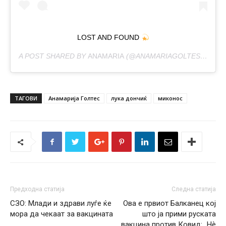
LOST AND FOUND
A POST SHARED BY
ANAMARIA
(@ANAMARIAGOLTES) ON
OC
ТАГОВИ
Анамарија Голтес
лука дончиќ
миконос
Предходна статија
Следна статија
СЗО: Млади и здрави луѓе ќе
Ова е првиот Балканец кој
мора да чекаат за вакцината
што ја прими руската
вакцина против Ковид: „Нè