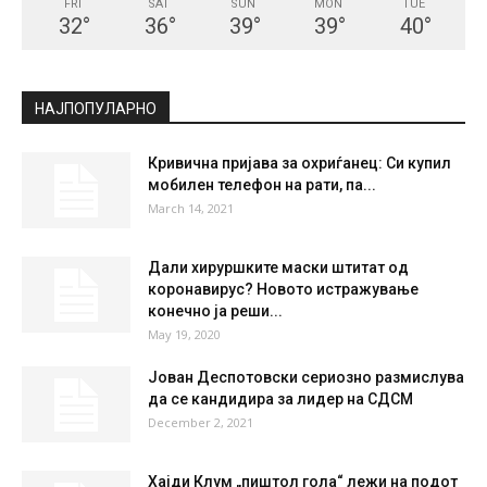
СКОПЈЕ
Broken Clouds
°
33
°
C
33
°
33
27 %
5.3kmh
59 %
FRI
SAT
SUN
MON
TUE
32
°
36
°
39
°
39
°
40
°
НАЈПОПУЛАРНО
Кривична пријава за охриѓанец: Си купил
мобилен телефон на рати, па...
March 14, 2021