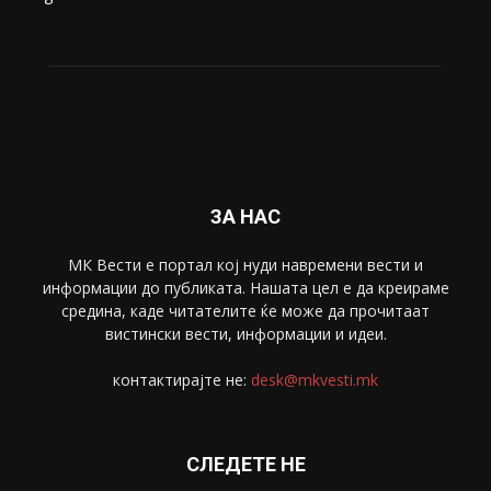
Живот
6047
Свет
5428
Забава
4695
Спорт
4099
Скопје
1633
Економија
1390
Uncategorised
4
blog
1
ЗА НАС