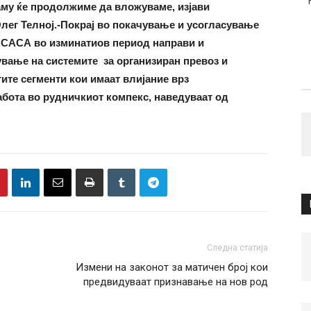
аму ќе продолжиме да вложуваме, изјави
лег Телној.
-Покрај во покачување и усогласување
т САСА во изминатиов период направи и
ање на системите за организиран превоз и
тите сегменти кои имаат влијание врз
абота во рудничкиот компекс, наведуваат од
Следна статија
Измени на законот за матичен број кои
предвидуваат признавање на нов род