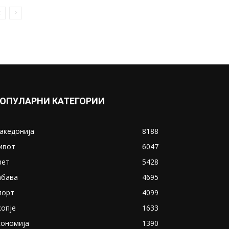
ОПУЛАРНИ КАТЕГОРИИ
акедонија
8188
ивот
6047
вет
5428
абава
4695
порт
4099
копје
1633
кономија
1390