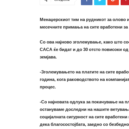
Менаџерскиот тим на рудникот за олово 
месечните примања на сите вработени за п
Со ова најново зголемување, како што со
САСА ќе бидат и до 30 отсто повисоки од
земјава.
-Зголемувањето на платите на сите враб
година, кога раководството на компанијат
процес.
-Со најновата одлука за покачување на п
остануваме доследни на нашите ветувања
социјалната сигурност на сите вработен
дека благосостојбата, заедно со безбедно