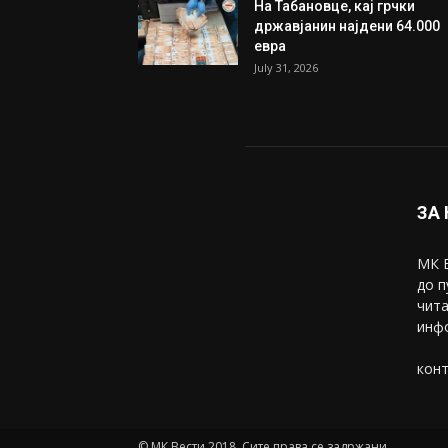
На Табановце, кај грчки
државјанин најдени 64.000
евра
July 31, 2026
ЗА
МК В
до п
чита
инфо
конт
© МК Вести 2018. Сите права се задржани.