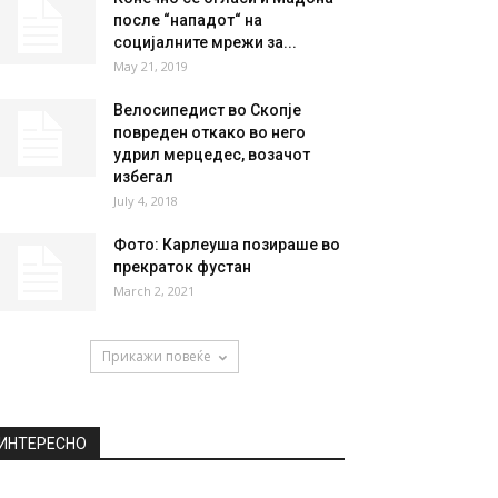
после “нападот“ на
социјалните мрежи за...
May 21, 2019
Велосипедист во Скопје
повреден откако во него
удрил мерцедес, возачот
избегал
July 4, 2018
Фото: Карлеуша позираше во
прекраток фустан
March 2, 2021
Прикажи повеќе
ИНТЕРЕСНО