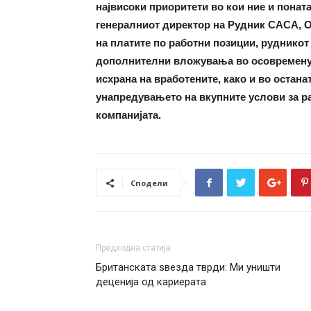
највисоки приоритети во кои ние и понат
генералниот директор на Рудник САСА, О
на платите по работни позиции, руднико
дополнителни вложувања во осовременув
исхрана на вработените, како и во остана
унапредувањето на вкупните услови за р
компанијата.
Сподели
Предходна статија
Британската ѕвезда тврди: Ми уништи
деценија од кариерата