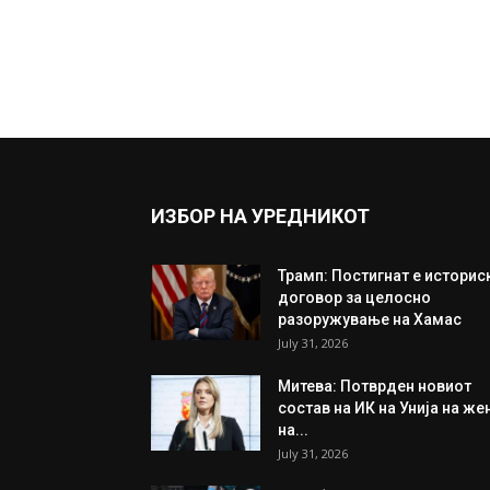
ИЗБОР НА УРЕДНИКОТ
Трамп: Постигнат е историс
договор за целосно
разоружување на Хамас
July 31, 2026
Митева: Потврден новиот
состав на ИК на Унија на же
на...
July 31, 2026