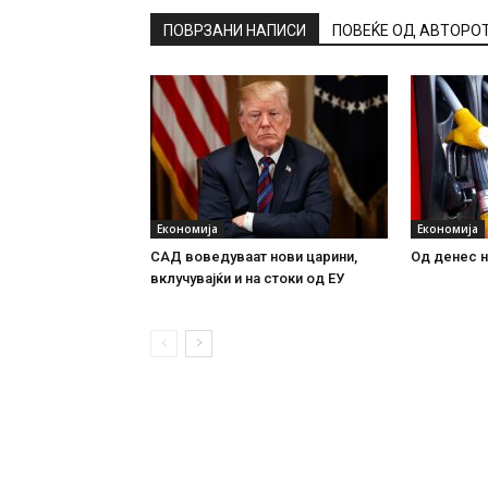
ПОВРЗАНИ НАПИСИ
ПОВЕЌЕ ОД АВТОРО
Економија
Економија
САД воведуваат нови царини,
Од денес н
вклучувајќи и на стоки од ЕУ