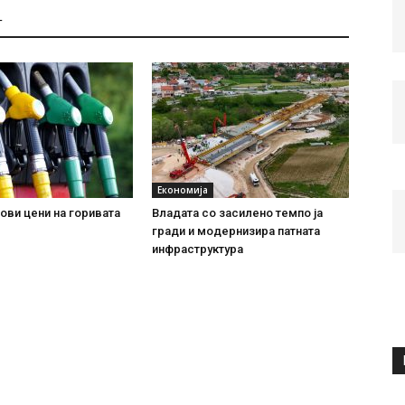
Т
Економија
ови цени на горивата
Владата со засилено темпо ја
гради и модернизира патната
инфраструктура