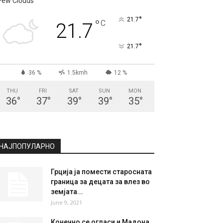
Few Clouds
°
21.7
°
C
21.7
°
21.7
36 %
1.5kmh
12 %
THU
FRI
SAT
SUN
MON
36
°
37
°
39
°
39
°
35
°
НАЈПОПУЛАРНО
Грција ја помести старосната
граница за децата за влез во
земјата...
June 9, 2021
Конечно се огласи и Мадона