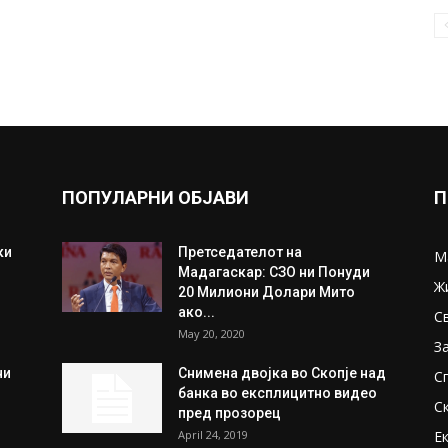
ПОПУЛАРНИ ОБЈАВИ
П
ки
Претседателот на
М
Мадагаскар: СЗО ни Понуди
Ж
20 Милиони Долари Мито
ако...
С
May 20, 2020
З
ни
Снимена двојка во Скопје над
С
банка во експлицитно видео
С
пред прозорец
April 24, 2019
Е