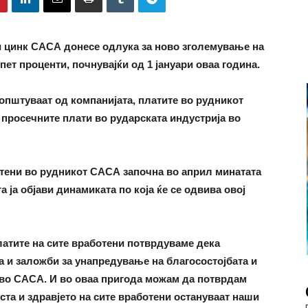
и цинк САСА донесе одлука за ново зголемување на
ет проценти, почнувајќи од 1 јануари оваа година.
општуваат од компанијата, платите во рудникот
 просечните плати во рударската индустрија во
отени во рудникот САСА започна во април минатата
а ја објави динамиката по која ќе се одвива овој
латите на сите вработени потврдуваме дека
 и заложби за унапредување на благосостојбата и
и во САСА. И во оваа пригода можам да потврдам
ста и здравјето на сите вработени остануваат наши