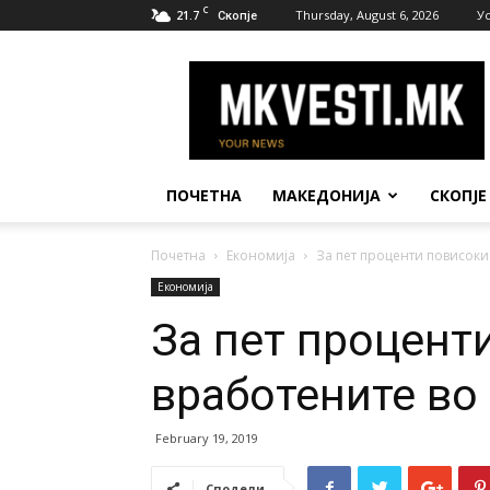
C
21.7
Thursday, August 6, 2026
У
Скопје
МК
Вести
ПОЧЕТНА
МАКЕДОНИЈА
СКОПЈЕ
Почетна
Економија
За пет проценти повисоки
Економија
За пет процент
вработените во
February 19, 2019
Сподели