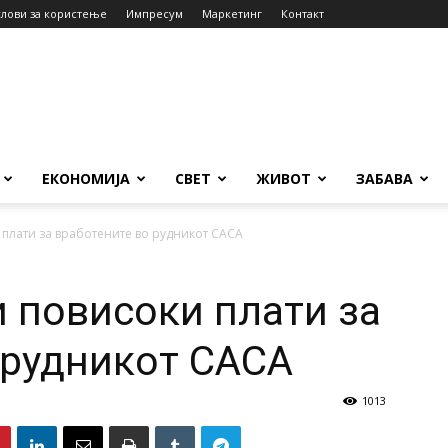
слови за користење
Импресум
Маркетинг
Контакт
ЕКОНОМИЈА
СВЕТ
ЖИВОТ
ЗАБАВА
 плати за вработените во рудникот САСА
и повисоки плати за
 рудникот САСА
1013