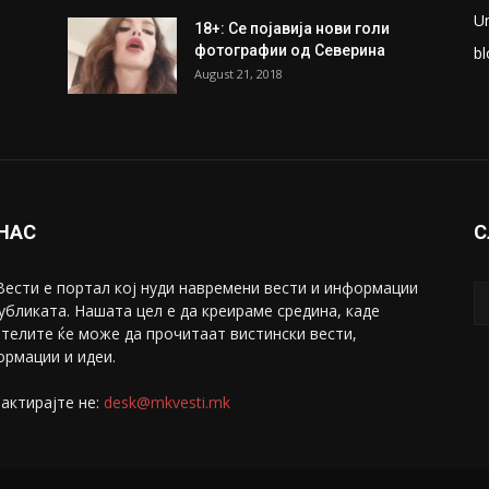
U
18+: Се појавија нови голи
фотографии од Северина
bl
August 21, 2018
 НАС
С
ести е портал коj нуди навремени вести и информации
убликата. Нашата цел е да креираме средина, каде
телите ќе може да прочитаат вистински вести,
рмации и идеи.
актирајте не:
desk@mkvesti.mk