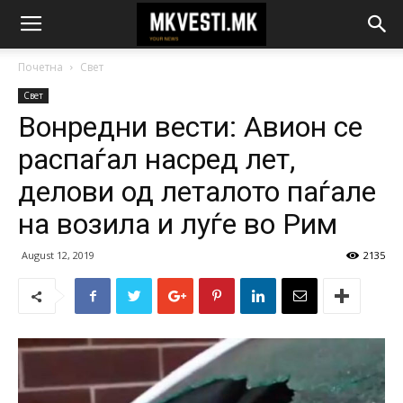
Почетна
Свет
Свет
Вонредни вести: Авион се
распаѓал насред лет,
делови од леталото паѓале
на возила и луѓе во Рим
August 12, 2019
2135