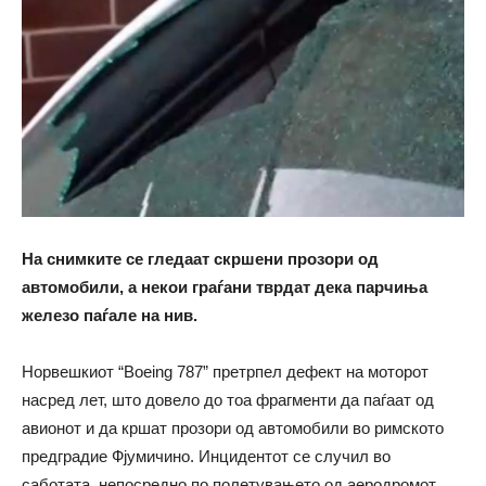
На снимките се гледаат скршени прозори од
автомобили, а некои граѓани тврдат дека парчиња
железо паѓале на нив.
Норвешкиот “Boeing 787” претрпел дефект на моторот
насред лет, што довело до тоа фрагменти да паѓаат од
авионот и да кршат прозори од автомобили во римското
предградие Фјумичино. Инцидентот се случил во
саботата, непосредно по полетувањето од аеродромот