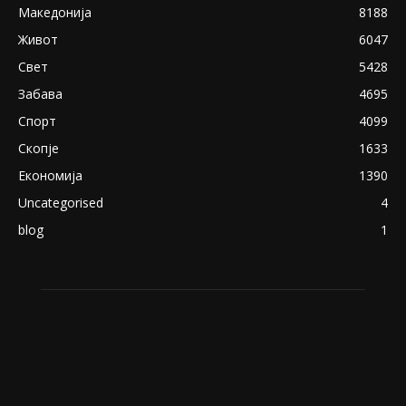
експлицитно видео пред прозорец
April 24, 2019
18+: Се појавија нови голи фотографии од
Северина
August 21, 2018
ПОПУЛАРНИ КАТЕГОРИИ
Македонија
8188
Живот
6047
Свет
5428
Забава
4695
Спорт
4099
Скопје
1633
Економија
1390