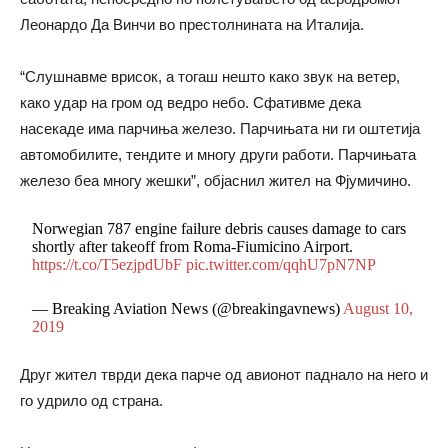
Леонардо Да Винчи во престолнината на Италија.
“Слушнавме врисок, а тогаш нешто како звук на ветер,
како удар на гром од ведро небо. Сфативме дека
насекаде има парчиња железо. Парчињата ни ги оштетија
автомобилите, тендите и многу други работи. Парчињата
железо беа многу жешки”, објаснил жител на Фјумичино.
Norwegian 787 engine failure debris causes damage to cars
shortly after takeoff from Roma-Fiumicino Airport.
https://t.co/T5ezjpdUbF
pic.twitter.com/qqhU7pN7NP
— Breaking Aviation News (@breakingavnews)
August 10,
2019
Друг жител тврди дека парче од авионот паднало на него и
го удрило од страна.