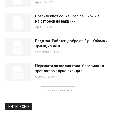
58 %
2.6kmh
1 %
SUN
MON
TUE
WED
THU
37
°
40
°
41
°
42
°
38
°
НАЈПОПУЛАРНО
Големи пари паднале: Ова се трите
најскапи балкански песни на сите...
April 15, 2021
Бразилскиот сој најбрзо се шири и е
најотпорен на вакцини
April 11, 2021
Ердоган: Работев добро со Буш, Обама и
Трамп, но не и...
September 24, 2021