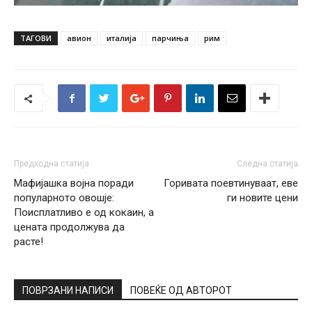
ТАГОВИ
авион
италија
парчиња
рим
Предходна статија
Следна статија
Мафијашка војна поради
Горивата поевтинуваат, еве
популарното овошје:
ги новите цени
Поисплатливо е од кокаин, а
цената продолжува да
расте!
ПОВРЗАНИ НАПИСИ
ПОВЕЌЕ ОД АВТОРОТ