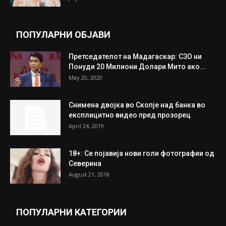
целосно разоружување на Хамас
July 31, 2026
Митева: Потврден новиот состав на ИК на
Унија на жени на...
July 31, 2026
На Табановце, кај грчки државјанин
најдени 64.000 евра
July 31, 2026
ПОПУЛАРНИ ОБЈАВИ
Претседателот на Мадагаскар: СЗО ни
Понуди 20 Милиони Долари Мито ако...
May 20, 2020
Снимена двојка во Скопје над банка во