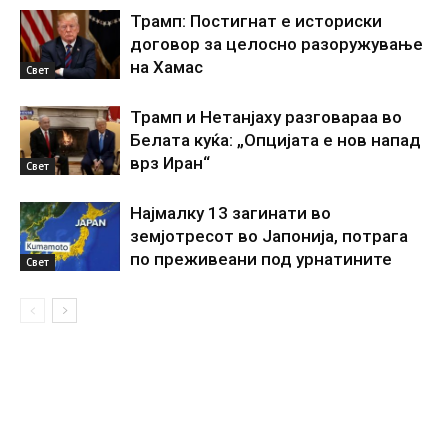
Трамп: Постигнат е историски
договор за целосно разоружување
на Хамас
Свет
Трамп и Нетанјаху разговараа во
Белата куќа: „Опцијата е нов напад
врз Иран“
Свет
Најмалку 13 загинати во
земјотресот во Јапонија, потрага
по преживеани под урнатините
Свет