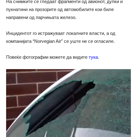
На снимките се гледаат фрагменти од авионот, дупки и
пукнатини на прозорите од автомобилите кои биле
направени од парчињата железо.
Инцидентот го истражуваат локалните власти, а од
компанијата “Norvegian Air” се уште не се огласиле.
Повеќе фотографии можете да видите
тука
.