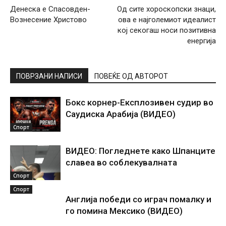
Денеска е Спасовден-
Од сите хороскопски знаци,
Вознесение Христово
ова е најголемиот идеалист
кој секогаш носи позитивна
енергија
ПОВРЗАНИ НАПИСИ
ПОВЕЌЕ ОД АВТОРОТ
Бокс корнер-Експлозивен судир во
Саудиска Арабија (ВИДЕО)
Спорт
ВИДЕО: Погледнете како Шпанците
славеа во соблекувалната
Спорт
Спорт
Англија победи со играч помалку и
го помина Мексико (ВИДЕО)