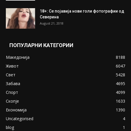
ПОПУЛАРНИ ОБЈАВИ
Претседателот на Мадагаскар: СЗО ни
Понуди 20 Милиони Долари Мито ако...
May 20, 2020
Снимена двојка во Скопје над банка во
експлицитно видео пред прозорец
April 24, 2019
18+: Се појавија нови голи фотографии од
Северина
August 21, 2018
ПОПУЛАРНИ КАТЕГОРИИ
Македонија
8188