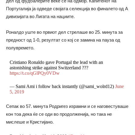
дел од фудбалерите веќе се на одмор. Капитенот на
Португалија ја одведе својата селекција во финалето од А
дивизијата во Лигата на нациите.
Роналдо уште во првиот дел стрелаше во 25. минута за
предност од 1-0, резултат со кој се замина на пауза од
полувремето.
Cristiano Ronaldo gave Portugal the lead with an
astonishing strike against Switzerland ???
https://t.co/qGlPQy0VDw
— Sami Ami i follow back instantly (@sami_wolrd12)
June
5, 2019
Сепак во 57. минута Родригез израмни и се наговестуваше
кон тоа дека ќе се оди во продолженија, но така не
мислеше и Кристијано.