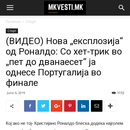
Почетна
Спорт
Спорт
(ВИДЕО) Нова „експлозија“
од Роналдо: Со хет-трик во
„пет до дванаесет“ ја
однесе Португалија во
финале
June 6, 2019
1112
Кој ако не тој- Кристијано Роналдо блеска додека најголем