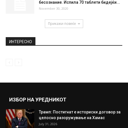
Метео анализа – какво време не очекува
за викендот?
April 16, 2021
Македонските фолкерки во акција:
Тргнаа да го бараат принцот, едната го...
January 8, 2020
Девојка (14) од Ваљево пронајдена во
бесознание. Испила 70 таблети бидејќи...
November 30, 2020
Прикажи повеќе
ИНТЕРЕСНО