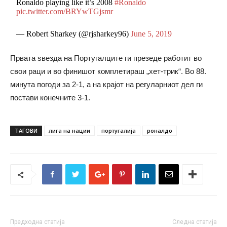
Ronaldo playing like it’s 2008
#Ronaldo
pic.twitter.com/BRYwTGjsmr
— Robert Sharkey (@rjsharkey96)
June 5, 2019
Првата ѕвезда на Португалците ги презеде работит во
свои раци и во финишот комплетираш „хет-трик“. Во 88.
минута погоди за 2-1, а на крајот на регуларниот дел ги
постави конечните 3-1.
ТАГОВИ
лига на нации
португалија
роналдо
Предходна статија
Следна статија