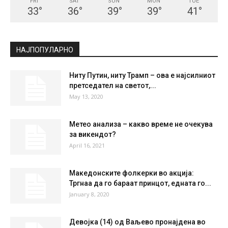
СКОПЈЕ
Clear Sky
°
34.2
°
C
34.2
°
34.2
20 %
4kmh
0 %
FRI
SAT
SUN
MON
TUE
33
°
36
°
39
°
39
°
41
°
НАЈПОПУЛАРНО
Ниту Путин, ниту Трамп – ова е најсилниот
претседател на светот,...
May 13, 2020