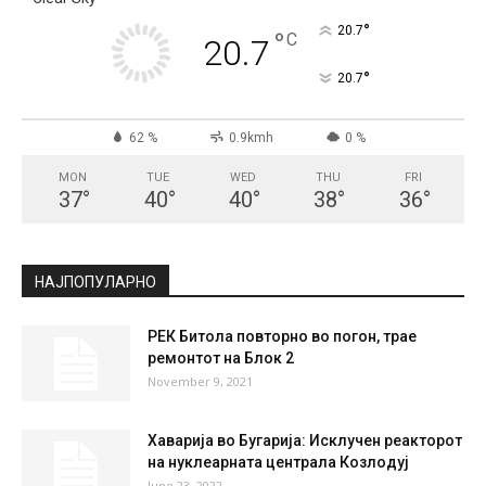
°
20.7
°
C
20.7
°
20.7
62 %
0.9kmh
0 %
MON
TUE
WED
THU
FRI
37
°
40
°
40
°
38
°
36
°
НАЈПОПУЛАРНО
РЕК Битола повторно во погон, трае
ремонтот на Блок 2
November 9, 2021
Хаварија во Бугарија: Исклучен реакторот
на нуклеарната централа Козлодуј
June 23, 2022