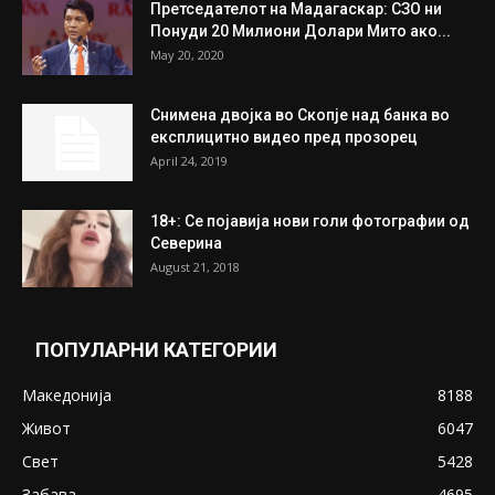
Претседателот на Мадагаскар: СЗО ни
Понуди 20 Милиони Долари Мито ако...
May 20, 2020
Снимена двојка во Скопје над банка во
експлицитно видео пред прозорец
April 24, 2019
18+: Се појавија нови голи фотографии од
Северина
August 21, 2018
ПОПУЛАРНИ КАТЕГОРИИ
Македонија
8188
Живот
6047
Свет
5428
Забава
4695