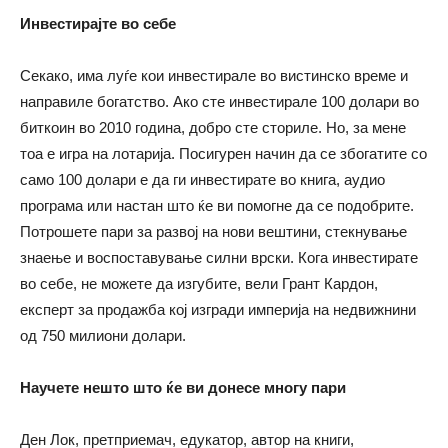
Инвестирајте во себе
Секако, има луѓе кои инвестирале во вистинско време и
направиле богатство. Ако сте инвестирале 100 долари во
биткоин во 2010 година, добро сте сториле. Но, за мене
тоа е игра на лотарија. Посигурен начин да се збогатите со
само 100 долари е да ги инвестирате во книга, аудио
програма или настан што ќе ви помогне да се подобрите.
Потрошете пари за развој на нови вештини, стекнување
знаење и воспоставување силни врски. Кога инвестирате
во себе, не можете да изгубите, вели Грант Кардон,
експерт за продажба кој изгради империја на недвижнини
од 750 милиони долари.
Научете нешто што ќе ви донесе многу пари
Ден Лок, претприемач, едукатор, автор на книги,