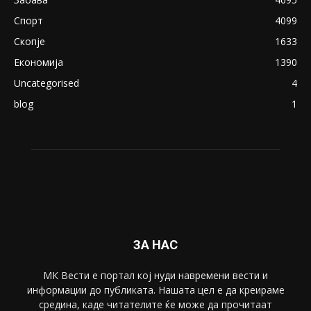
Спорт
4099
Скопје
1633
Економија
1390
Uncategorised
4
blog
1
ЗА НАС
МК Вести е портал коj нуди навремени вести и
информации до публиката. Нашата цел е да креираме
средина, каде читателите ќе може да прочитаат