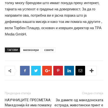
толку многу брендови што имаат понуда преку интернет,
тајната на успехот е градење на доверливост. За да го
направите ова, потребна ви е јасна порака што ја
дефинира вашата мисија и како тоа им помага на другите ,
вели Торбен Плацер, основач и извршен директор на TPA
Media GmbH.
ТАГОВИ
милионери
совети
Предходна статија
Следна статија
НАУЧНИЦИТЕ ПРЕСМЕТАА:
За дамите од македонската
Македонија ќе има помалку
естрада, животински принт е