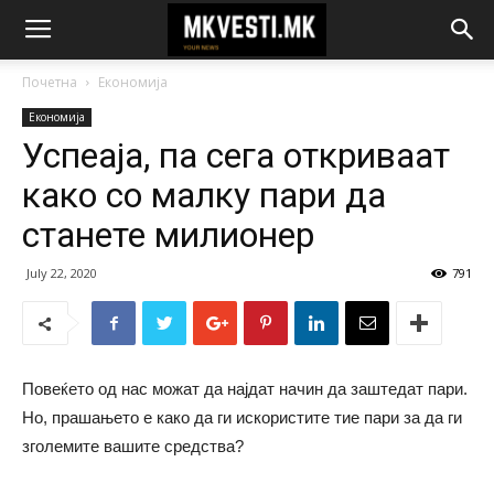
Почетна
Економија
Економија
Успеаjа, па сега откриваат
како со малку пари да
станете милионер
July 22, 2020
791
Повеќето од нас можат да најдат начин да заштедат пари.
Но, прашањето е како да ги искористите тие пари за да ги
зголемите вашите средства?