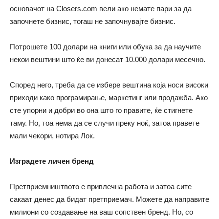
основачот на Closers.com вели ако немате пари за да
започнете бизнис, тогаш не започнувајте бизнис.
Потрошете 100 долари на книги или обука за да научите
некои вештини што ќе ви донесат 10.000 долари месечно.
Според него, треба да се избере вештина која носи високи
приходи како програмирање, маркетинг или продажба. Ако
сте упорни и добри во она што го правите, ќе стигнете
таму. Но, тоа нема да се случи преку ноќ, затоа правете
мали чекори, нотира Лок.
Изградете личен бренд
Претприемништвото е привлечна работа и затоа сите
сакаат денес да бидат претприемач. Можете да направите
милиони со создавање на ваш сопствен бренд. Но, со