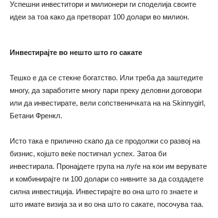
Успешни инвеститори и милионери ги споделија своите
идеи за тоа како да претворат 100 долари во милион.
Инвестирајте во нешто што го сакате
Тешко е да се стекне богатство. Или треба да заштедите
многу, да заработите многу пари преку деловни договори
или да инвестирате, вели сопственичката на на Skinnygirl,
Бетани Френкл.
Исто така е прилично скапо да се продолжи со развој на
бизнис, којшто веќе постигнал успех. Затоа би
инвестирала. Пронајдете група на луѓе на кои им верувате
и комбинирајте ги 100 долари со нивните за да создадете
силна инвестиција. Инвестирајте во она што го знаете и
што имате визија за и во она што го сакате, посочува таа.