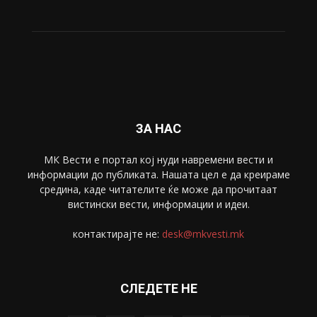
Живот
6047
Свет
5428
Забава
4695
Спорт
4099
Скопје
1633
Економија
1390
Uncategorised
4
blog
1
ЗА НАС