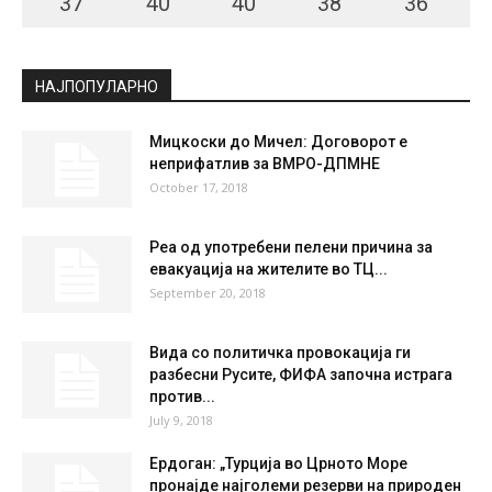
СКОПЈЕ
Clear Sky
°
20.7
°
C
20.7
°
20.7
62 %
0.9kmh
0 %
MON
TUE
WED
THU
FRI
37
°
40
°
40
°
38
°
36
°
НАЈПОПУЛАРНО
Мицкоски до Мичел: Договорот е
неприфатлив за ВМРО-ДПМНЕ
October 17, 2018