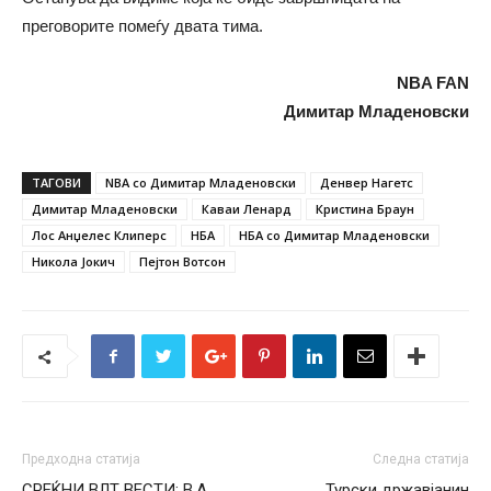
преговорите помеѓу двата тима.
NBA FAN
Димитар Младеновски
ТАГОВИ
NBA со Димитар Младеновски
Денвер Нагетс
Димитар Младеновски
Каваи Ленард
Кристина Браун
Лос Анџелес Клиперс
НБА
НБА со Димитар Младеновски
Никола Јокич
Пејтон Вотсон
Предходна статија
Следна статија
СРЕЌНИ ВЛТ ВЕСТИ: В.A.
Турски државјанин