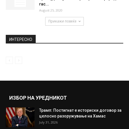
Реа од употребени пелени причина за
евакуација на жителите во ТЦ...
September 20, 2018
Вида со политичка провокација ги
разбесни Русите, ФИФА започна истрага
против...
July 9, 2018
Ердоган: „Турција во Црното Море
пронајде најголеми резерви на природен
гас...
August 25, 2020
Прикажи повеќе
ИНТЕРЕСНО