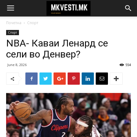
Почетна
Спорт
Спорт
NBA- Каваи Ленард се
сели во Денвер?
June 8, 2026
554