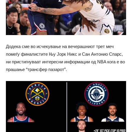
Додека сме во исчекување на вечерашниот трет меч
помеѓу финалистите Њу Јорк Никс и Сан Антонио Спарс,
ни пристигнуваат интересни информации од NBA кога е во
прашање “трансфер пазарот”.