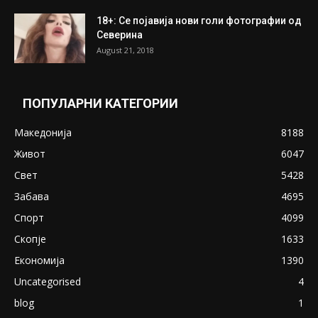
ПОПУЛАРНИ ОБЈАВИ
Претседателот на Мадагаскар: СЗО ни
Понуди 20 Милиони Долари Мито ако...
May 20, 2020
Снимена двојка во Скопје над банка во
експлицитно видео пред прозорец
April 24, 2019
18+: Се појавија нови голи фотографии од
Северина
August 21, 2018
ПОПУЛАРНИ КАТЕГОРИИ
Македонија
8188