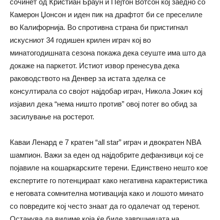
сочинет од Кристиан Браун и Пејтон Вотсон кој заедно со
Камерон Џонсон и иден пик на драфтот би се преселиле
во Калифорнија. Во спротивна страна би пристигнал
искусниот 34 годишен крилен играч кој во
минатогодишната сезона покажа дека сеуште има што да
докаже на паркетот. Истиот извор пренесува дека
раководството на Денвер за истата зделка се
консултирала со својот најдобар играч, Никола Јокич кој
изјавил дека “нема ништо против” овој потег во обид за
засилување на ростерот.
Каваи Ленард е 7 кратен “all star” играч и двократен NBA
шампион. Важи за еден од најдобрите дефанзивци кој се
појавиле на кошаркарските терени. Единствено нешто кое
експертите го потенцираат како негативна карактеристика
е неговата сомнителна мотивација како и лошото минато
со повредите кој често знаат да го одалечат од теренот.
Останува да видиме која ќе биде завршницата на