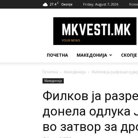
C
27.4
Friday, August 7, 2026
Усло
Скопје
МК
Вести
ПОЧЕТНА
МАКЕДОНИЈА
СКОПЈЕ
Почетна
Македонија
Филков ја разреши судијк
Македонија
Филков ја разре
донела одлука 
во затвор за др