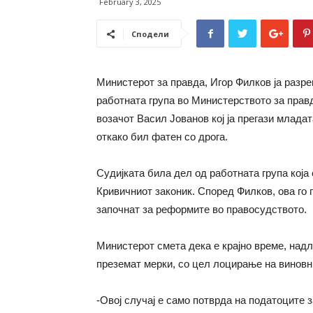
February 3, 2025
Сподели
Министерот за правда, Игор Филков ја разр
работната група во Министерството за правд
возачот Васил Јованов кој ја прегази млада
откако бил фатен со дрога.
Судијката била дел од работната група која
Кривичниот законик. Според Филков, ова го 
започнат за реформите во правосудството.
Министерот смета дека е крајно време, над
преземат мерки, со цел лоцирање на виновн
-Овој случај е само потврда на податоците 