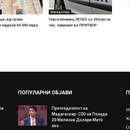
Македонија
е, кај грчки
Гевгеличанец ЛЕТАЛ со 204 км на
 најдени 64.000 евра
час, завршил во ПРИТВОР
ПОПУЛАРНИ ОБЈАВИ
П
ки
Претседателот на
М
Мадагаскар: СЗО ни Понуди
Ж
20 Милиони Долари Мито
ако...
С