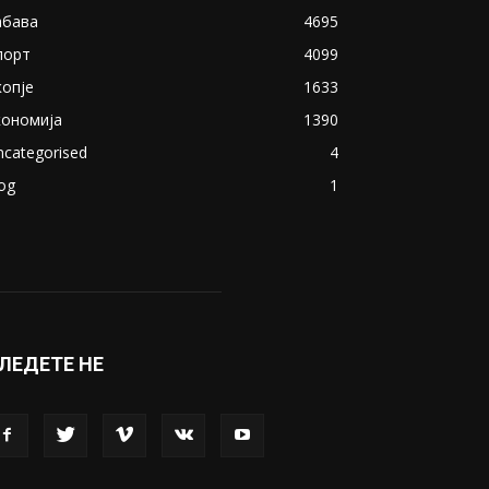
абава
4695
порт
4099
копје
1633
кономија
1390
ncategorised
4
og
1
ЛЕДЕТЕ НЕ