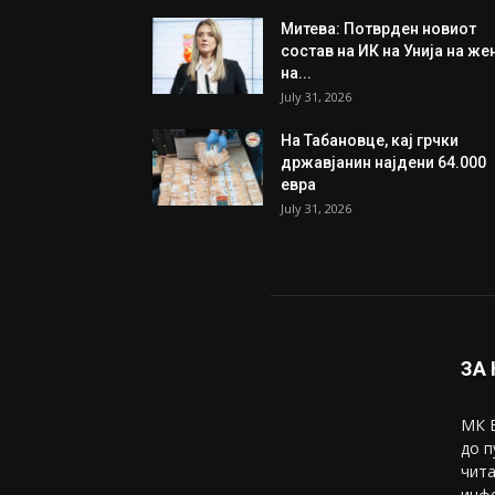
Митева: Потврден новиот
состав на ИК на Унија на же
на...
July 31, 2026
На Табановце, кај грчки
државјанин најдени 64.000
евра
July 31, 2026
ЗА
МК В
до п
чита
инфо