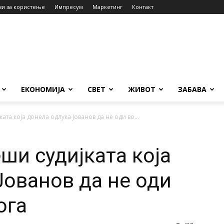
ви за користење
Импресум
Маркетинг
Контакт
ЕКОНОМИЈА
СВЕТ
ЖИВОТ
ЗАБАВА
ата која донела одлука Јованов да не оди во...
ши судијката која
Јованов да не оди
ога