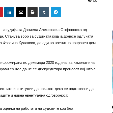
627
еши судијката Даниела Алексовска Стојановска од
а. Станува збор за судијката која ја донесе одлуката
та Фросина Кулакова, да оди во воспитно поправен дом
 е формирана во декември 2020 година, за измените на
прави со цел да не се дискредитира процесот кој што е
лежните институции да покажат дека се подготвени да
иците и нивна евентуална одговорност.
за оценка на работата на судовите кои беа