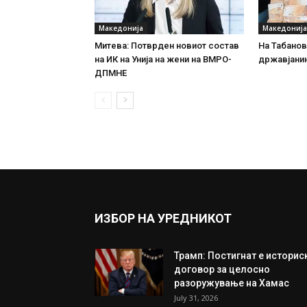
Македонија
Македонија
Митева: Потврден новиот состав
На Табановц
на ИК на Унија на жени на ВМРО-
државјанин
ДПМНЕ
ИЗБОР НА УРЕДНИКОТ
Трамп: Постигнат е историс
договор за целосно
разоружување на Хамас
July 31, 2026