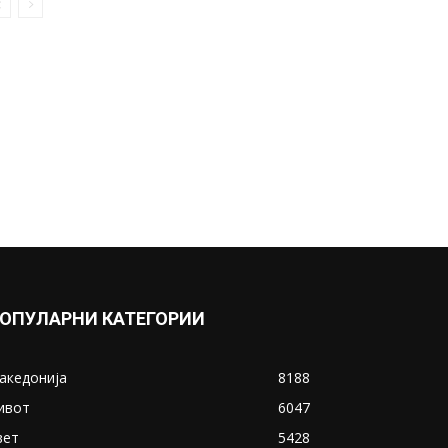
ОПУЛАРНИ КАТЕГОРИИ
акедонија
8188
ивот
6047
вет
5428