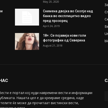
May 20, 2020
З
ни
Снимена двојка во Скопје над
С
банка во експлицитно видео
С
пред прозорец
April 24, 2019
Е
U
18+: Се појавија нови голи
фотографии од Северина
bl
August 21, 2018
 НАС
С
ести е портал коj нуди навремени вести и информации
убликата. Нашата цел е да креираме средина, каде
телите ќе може да прочитаат вистински вести,
рмации и идеи.