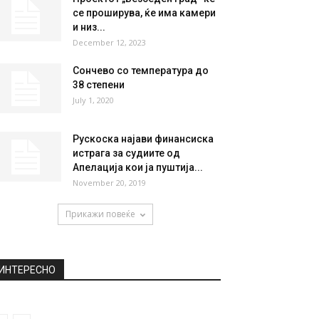
се проширува, ќе има камери
и низ...
December 12, 2023
Сончево со температура до
38 степени
July 1, 2020
Рускоска најави финансиска
истрага за судиите од
Апелација кои ја пуштија...
November 20, 2019
Прикажи повеќе
ИНТЕРЕСНО