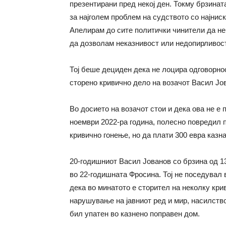
презентирани пред некој ден. Токму брзина
за најголем проблем на судството со најнис
Апелирам до сите политички чинители да не
да дозволам неказнивост или недопирливост
Тој беше дециден дека не лоцира одговорнос
сторено кривично дело на возачот Васил Јов
Во досието на возачот стои и дека ова не е 
ноември 2022-ра година, полесно повредил 
кривично гонење, но да плати 300 евра казна
20-годишниот Васил Јованов со брзина од 1
во 22-годишната Фросина. Тој не поседувал 
дека во минатото е сторител на неколку кри
нарушување на јавниот ред и мир, насилств
бил упатен во казнено поправен дом.