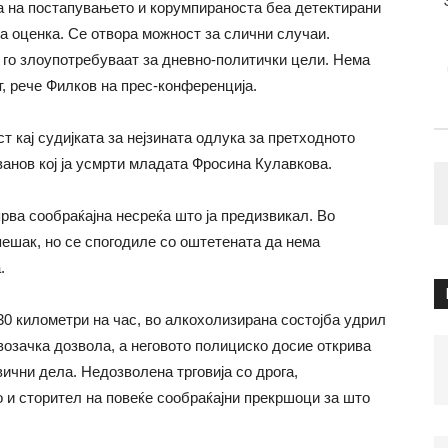
та на постапувањето и корумпираноста беа детектирани
ка оценка. Се отвора можност за слични случаи.
 го злоупотребуваат за дневно-политички цели. Нема
, рече Филков на прес-конференција.
т кај судијката за нејзината одлука за претходното
анов кој ја усмрти младата Фросина Кулавкова.
прва сообраќајна несреќа што ја предизвикал. Во
пешак, но се спогодиле со оштетената да нема
.
30 километри на час, во алкохолизирана состојба удрил
возачка дозвола, а неговото полициско досие открива
вични дела. Недозволена трговија со дрога,
о и сторител на повеќе сообраќајни прекршоци за што