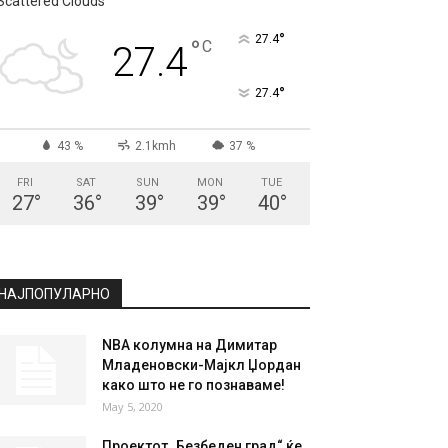
Scattered Clouds
°
27.4
°
C
27.4
°
27.4
43 %
2.1kmh
37 %
FRI
SAT
SUN
MON
TUE
27
°
36
°
39
°
39
°
40
°
НАЈПОПУЛАРНО
NBA колумна на Димитар
Младеновски-Мајкл Џордан
како што не го познаваме!
May 5, 2020
Проектот „Безбеден град“ ќе