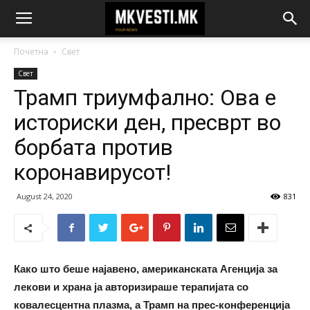
Почетна
Свет
Свет
Трамп триумфално: Ова е
историски ден, пресврт во
борбата против
коронавирусот!
August 24, 2020
831
Како што беше најавено, американската Агенција за
лекови и храна ја авторизираше терапијата со
ковалесцентна плазма, а Трамп на прес-конференција