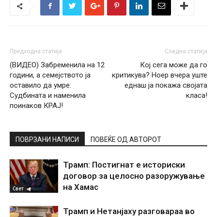
Предходна статија
Следна статија
(ВИДЕО) Забременила на 12
Кој сега може да го
години, а семејството ја
критикува? Ноер вчера уште
оставило да умре:
еднаш ја покажа својата
Судбината и наменила
класа!
поинаков КРАЈ!
ПОВРЗАНИ НАПИСИ
ПОВЕЌЕ ОД АВТОРОТ
Трамп: Постигнат е историски
договор за целосно разоружување
на Хамас
Свет
Трамп и Нетанјаху разговараа во