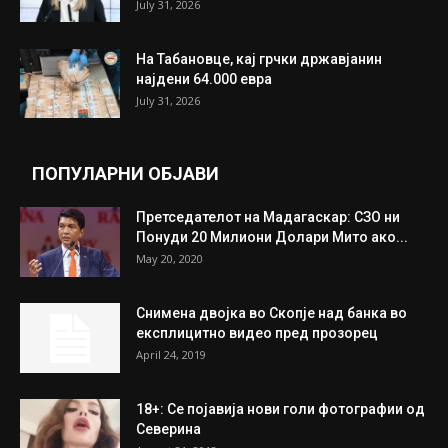
July 31, 2026
На Табановце, кај грчки државјанин
најдени 64.000 евра
July 31, 2026
ПОПУЛАРНИ ОБЈАВИ
Претседателот на Мадагаскар: СЗО ни
Понуди 20 Милиони Долари Мито ако...
May 20, 2020
Снимена двојка во Скопје над банка во
експлицитно видео пред прозорец
April 24, 2019
18+: Се појавија нови голи фотографии од
Северина