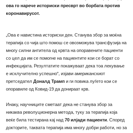
ова го нарече историски пресврт во борбата против
коронавирусот.
„Ова е навистина историски ден. Станува збор за моќна
терапија со чија што помош се овозможува трансфузија на
многу силни антитела од крвта на опоравените пациенти
со цел да им се помогне на пациентите кои се борат со
инфекцијата. Резултатите покажуваат дека тоа лекување
е исклучително успешно“, изјави американскиот
претседател
Доналд Трамп
и ги повика луѓето кои се
опоравиле од Ковид-19 да донираат крв.
Инаку, научниците сметаат дека не станува збор за
никаква револуционерна метода, туку за терапија која
веќе била тестирана кај над
70 илјади пациенти
. Според
докторите, таквата терапија има многу добри работи, но за