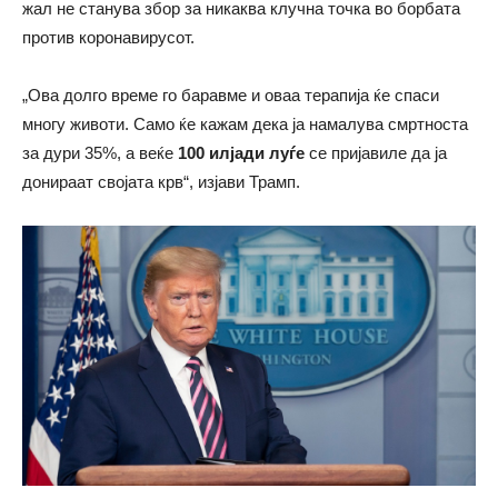
жал не станува збор за никаква клучна точка во борбата
против коронавирусот.
„Ова долго време го баравме и оваа терапија ќе спаси
многу животи. Само ќе кажам дека ја намалува смртноста
за дури 35%, а веќе
100 илјади луѓе
се пријавиле да ја
донираат својата крв“, изјави Трамп.