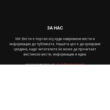
ЗА НАС
МК Вести е портал коj нуди навремени вести и
информации до публиката. Нашата цел е да креираме
средина, каде читателите ќе може да прочитаат
вистински вести, информации и идеи.
контактирајте не:
desk@mkvesti.mk
СЛЕДЕТЕ НЕ