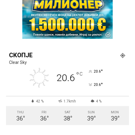
СКОПЈЕ
Clear Sky
°
20.6
°
C
20.6
°
20.6
42 %
1.7kmh
4 %
THU
FRI
SAT
SUN
MON
36
°
36
°
38
°
39
°
39
°