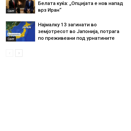
Белата куќа: „Опцијата е нов напад
врз Иран“
Свет
Најмалку 13 загинати во
земјотресот во Јапонија, потрага
по преживеани под урнатините
Свет