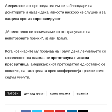
Американскиот претседател им се заблагодари на
донаторите и најави дека јавноста наскоро ќе слушне и за
вакцина против
коронавирусот
.
„Моментално се занимаваме со отстранување на
непотребните пречки“, изјави Трамп.
Кога новинарите му порачаа на Трамп дека лекувањето со
ковалесцентна плазма
не претставува никаква
пресвртница
, американскиот претседател едноставно се
повлече, па така целата прес-конференција траеше само
седум минути.
ТАГОВИ
доналд трамп
крвна плазма
терапија