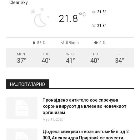
СКОПЈЕ
Clear Sky
°
21.8
°
C
21.8
°
21.8
53 %
0.9kmh
0 %
MON
TUE
WED
THU
FRI
37
°
40
°
41
°
40
°
34
°