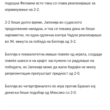
подоцна Фелаини исто така со глава реализираше за
израмнување на 2-2.
2-2 беше долго време, Јапонија во судиското
продолжение нападна, и тоа се покажа дека не беше
најпаметно, по една одлична контра Чадли реализираше
во 94. минута за победа на Белгија од 3-2.
Белгија е поквалитетна имаше повеќе од играта, создаде
повеќе шанси и на крајот заслужено се радуваше на
победата, но Јапонија може да жали бидејќи не многу
репрезентации пропуштаат предност од 2-0.
Белгија во четвртфиналето ќе игра против Бразил кој
денеска беше подобар од Мексико со 2-0.