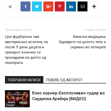
Предходна статија
Следна статија
Цел фудбалски тим
Кинеска медицина:
мистериозно исчезна, па
Здравјето на целото тело е
после 9 дена децата и
скриено во петиците
тренерот конечно се
пронајдени на дното од
пештерата
ПОВРЗАНИ НАПИСИ
ПОВЕЌЕ ОД АВТОРОТ
Бокс корнер-Експлозивен судир во
Саудиска Арабија (ВИДЕО)
Спорт