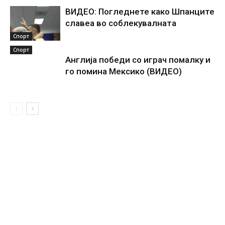
ВИДЕО: Погледнете како Шпанците
славеа во соблекувалната
Спорт
Спорт
Англија победи со играч помалку и
го помина Мексико (ВИДЕО)