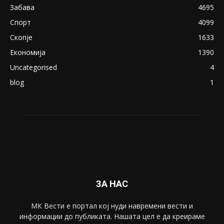
18+: Се појавија нови голи фотографии од
Северина
August 21, 2018
ПОПУЛАРНИ КАТЕГОРИИ
Македонија
8188
Живот
6047
Свет
5428
Забава
4695
Спорт
4099
Скопје
1633
Економија
1390
Uncategorised
4
blog
1