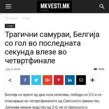
Почетна
Спорт
Спорт
Трагични самураи, Белгија
со гол во последната
секунда влезе во
четвртфинале
July 2, 2018
1062
Белгија се врати од два гола негатива, победи со 3-2 и се
пласираше во четвртфиналето од Светското првенство,
Јапонија имаше водство од 2-0, но го пропушти и