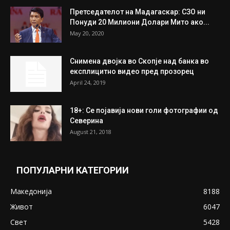
Митева: Потврден новиот состав на ИК на
Унија на жени на...
July 31, 2026
На Табановце, кај грчки државјанин
најдени 64.000 евра
July 31, 2026
ПОПУЛАРНИ ОБЈАВИ
Претседателот на Мадагаскар: СЗО ни
Понуди 20 Милиони Долари Мито ако...
May 20, 2020
Снимена двојка во Скопје над банка во
експлицитно видео пред прозорец
April 24, 2019