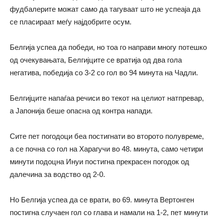
фудбалерите можат само да тагуваат што не успеаја да
се пласираат меѓу најдобрите осум.
Белгија успеа да победи, но тоа го направи многу потешко
од очекувањата, Белгијците се вратија од два гола
негатива, победија со 3-2 со гол во 94 минута на Чадли.
Белгијците напаѓаа речиси во текот на целиот натпревар,
а Јапонија беше опасна од контра напади.
Сите пет погодоци беа постигнати во второто полувреме,
а се почна со гол на Харагучи во 48. минута, само четири
минути подоцна Инуи постигна прекрасен погодок од
далечина за водство од 2-0.
Но Белгија успеа да се врати, во 69. минута Вертонген
постигна случаен гол со глава и намали на 1-2, пет минути