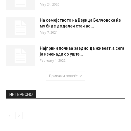
НАЈПОПУЛАРНО
Пронајдено антитело кое спречува
корона вирусот да влезе во човечкиот
организам
May 11, 2020
Додека свекрвата вози автомибил од 2
000, Александра Пријовиќ се почести...
May 24, 2020
На семејството на Верица Белчовска ќе
му биде доделен стан во...
May 7, 2021
Најпрвин почнаа заедно да живеат, а сега
ја изненади со уште...
February 1, 2022