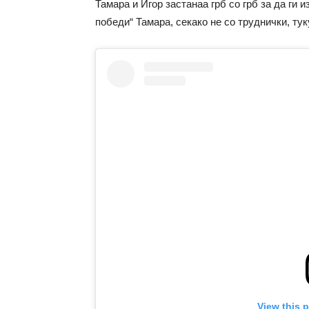
Тамара и Игор застанаа грб со грб за да ги и
победи“ Тамара, секако не со труднички, ту
View this 