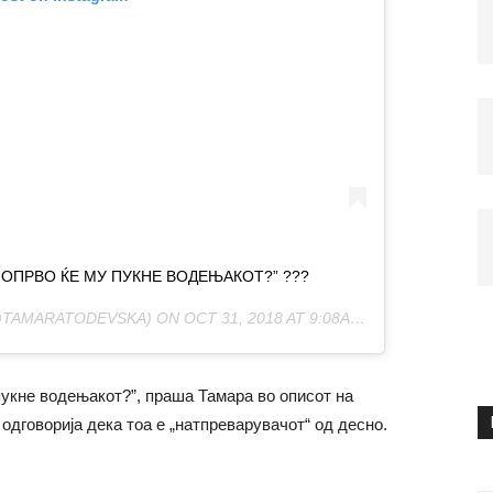
ПОПРВО ЌЕ МУ ПУКНЕ ВОДЕЊАКОТ?” ???
TAMARATODEVSKA) ON
OCT 31, 2018 AT 9:08AM PDT
пукне водењакот?”, праша Тамара во описот на
одговорија дека тоа е „натпреварувачот“ од десно.