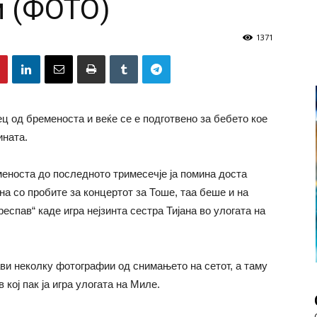
м (ФОТО)
1371
ц од бременоста и веќе се е подготвено за бебето кое
ината.
еноста до последното тримесечје ја помина доста
на со пробите за концертот за Тоше, таа беше и на
еспав“ каде игра нејзинта сестра Тијана во улогата на
ви неколку фотографии од снимањето на сетот, а таму
кој пак ја игра улогата на Миле.