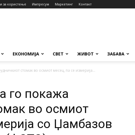
и за користење
Импресум
Маркетинг
Контакт
ЕКОНОМИЈА
СВЕТ
ЖИВОТ
ЗАБАВА
удничкиот стомак во осмиот месец, па се измерија...
а го покажа
омак во осмиот
мерија со Џамбазов