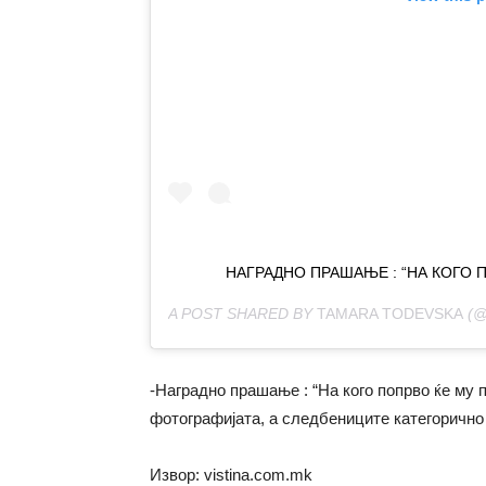
НАГРАДНО ПРАШАЊЕ : “НА КОГО 
A POST SHARED BY
TAMARA TODEVSKA
(@
-Наградно прашање : “На кого попрво ќе му 
фотографијата, а следбениците категорично 
Извор: vistina.com.mk