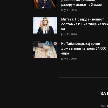
разоружување на Хамас
July 31, 2026
Митева: Потврден новиот
состав на ИК на Унија на же
на...
July 31, 2026
На Табановце, кај грчки
државјанин најдени 64.000
евра
July 31, 2026
ЗА
МК В