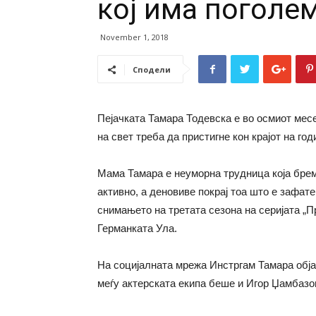
кој има поголе
November 1, 2018
Сподели
Пејачката Тамара Тодевска е во осмиот месе
на свет треба да пристигне кон крајот на год
Мама Тамара е неуморна трудница која брем
активно, а деновиве покрај тоа што е зафате
снимањето на третата сезона на серијата „Пр
Германката Ула.
На социјалната мрежа Инстргам Тамара обја
меѓу актерската екипа беше и Игор Џамбазов 