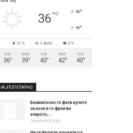
СКОПЈЕ
Clear Sky
°
36
°
C
36
°
36
21 %
3.4kmh
0 %
SUN
MON
TUE
WED
THU
36
°
39
°
40
°
42
°
40
°