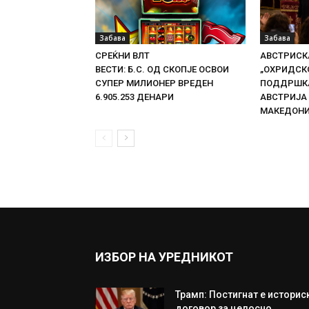
Забава
Забава
СРЕЌНИ ВЛТ
АВСТРИСКА
ВЕСТИ: Б.С. ОД СКОПЈЕ ОСВОИ
„ОХРИДСКО
СУПЕР МИЛИОНЕР ВРЕДЕН
ПОДДРШКА
6.905.253 ДЕНАРИ
АВСТРИЈА
МАКЕДОН
ИЗБОР НА УРЕДНИКОТ
Трамп: Постигнат е историс
договор за целосно