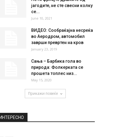
НАЈПОПУЛАРНО
Безмилосно го фати кучето
за нозе и го фрли во
езерото,...
September 8, 2020
Не ги фрлајте дршките од
јагодите, не сте свесни колку
се...
June 10, 2021
ВИДЕО: Сообраќајна несреќа
во Аеродром, автомобил
заврши превртен на кров
January 23, 2019
Сања – Барбика гола во