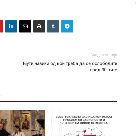
Следна статија
Бјути навики од кои треба да се ослободите
пред 30-тите
Т