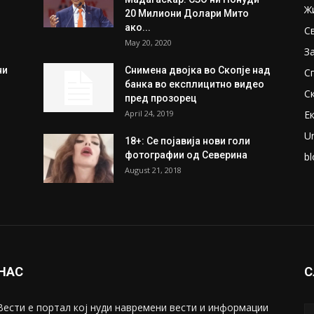
Ж
20 Милиони Долари Мито
ако...
С
May 20, 2020
З
ни
Снимена двојка во Скопје над
С
банка во експлицитно видео
С
пред прозорец
April 24, 2019
Е
U
18+: Се појавија нови голи
фотографии од Северина
bl
August 21, 2018
 НАС
С
ести е портал коj нуди навремени вести и информации