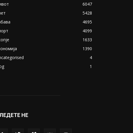
ивот
6047
вет
5428
абава
4695
порт
4099
копје
1633
кономија
1390
ncategorised
4
og
1
ЛЕДЕТЕ НЕ