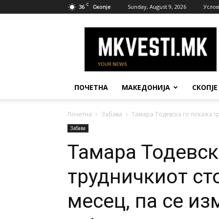
C
36
Sunday, August 9, 2026
Услов
Скопје
МК
Вести
ПОЧЕТНА
МАКЕДОНИЈА
СКОПЈЕ
Почетна
Забава
Тамара Тодевска го покажа тр
Забава
Тамара Тодевск
трудничкиот ст
месец, па се из