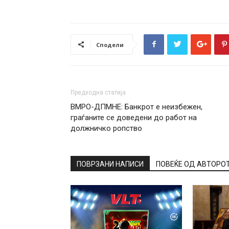
Сподели
Предходна статија
ВМРО-ДПМНЕ: Банкрот е неизбежен,
граѓаните се доведени до работ на
должничко ропство
ПОВРЗАНИ НАПИСИ
ПОВЕЌЕ ОД АВТОРО