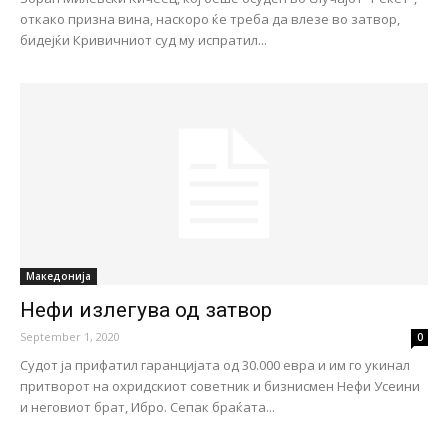
откако призна вина, наскоро ќе треба да влезе во затвор,
бидејќи Кривичниот суд му испратил...
Македонија
Нефи излeгува од затвop
September 1, 2020
0
Судот ја прифатил гаранцијата од 30.000 евра и им го укинал
притворот на охридскиот советник и бизнисмен Нефи Усеини
и неговиот брат, Ибро. Сепак браќата...