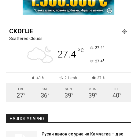
СКОПЈЕ
Scattered Clouds
°
27.4
°
C
27.4
°
27.4
43 %
2.1kmh
37 %
FRI
SAT
SUN
MON
TUE
27
°
36
°
39
°
39
°
40
°
НАЈПОПУЛАРНО
Руски авион се урна на Камчатка – две