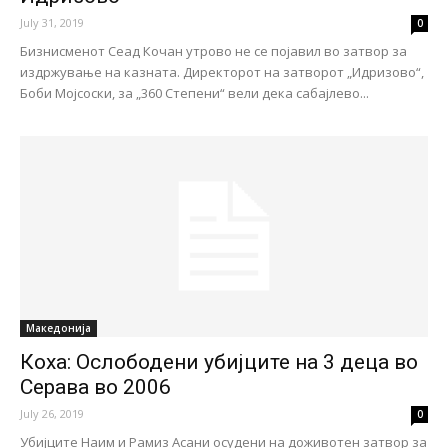
July 31, 2019
0
Бизнисменот Сеад Кочан утрово не се појавил во затвор за
издржување на казната. Директорот на затворот „Идризово“,
Боби Мојсоски, за „360 Степени“ вели дека сабајлево...
Македонија
Коха: Ослободени убијците на 3 деца во
Серава во 2006
July 26, 2019
0
Убијците Наим и Рамиз Асани осудени на доживотен затвор за