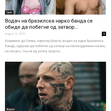
Свет
Водач на бразилска нарко банда се
обиде да побегне од затвор...
August 12, 2019
0
Клаувино да Силва, наречеј Шорти, водач на една бразилска
банда, одлучил да побегне од затвор на несекојдневен начин,
но секако, тоа не му успеа. Шорти...
Живот