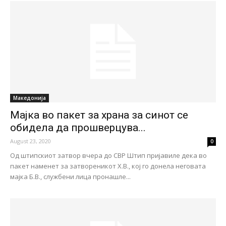
Македонија
Мајка во пакет за храна за синот се
обидела да прошверцува...
August 23, 2020
0
Од штипскиот затвор вчера до СВР Штип пријавиле дека во
пакет наменет за затвореникот Х.В., кој го донела неговата
мајка Б.В., службени лица пронашле...