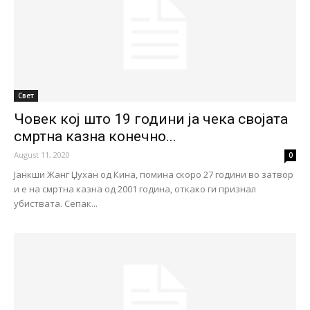
Свет
Човек кој што 19 години ја чека својата
смртна казна конечно...
August 11, 2020
0
Јанкши Жанг Џухан од Кина, помина скоро 27 години во затвор
и е на смртна казна од 2001 година, откако ги признал
убиствата. Сепак...