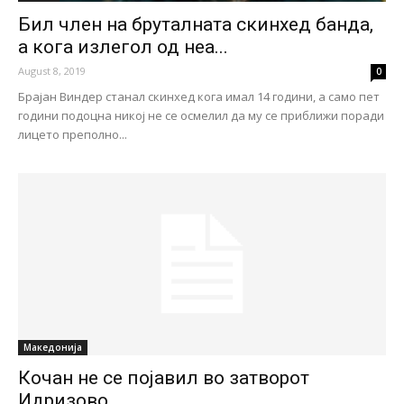
Бил член на бруталната скинхед банда,
а кога излегол од неа...
August 8, 2019
0
Брајан Виндер станал скинхед кога имал 14 години, а само пет
години подоцна никој не се осмелил да му се приближи поради
лицето преполно...
Македонија
Кочан не се појавил во затворот
Идризово