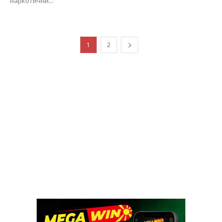
наркотични...
1
2