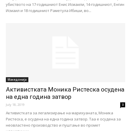
убиството на 17-годишниот Енис Исмаили, 14-годишниот, Енгин
Исмаил и 18 годишниот Раметула Ибиши, во...
Македонија
Активистката Моника Ристеска осудена
на една година затвор
July 18, 2019
0
Активистката за легализирање на марихуаната, Моника
Ристеска, е осудена на една година затвор. Таа е осудена за
неовластено производство и пуштање во промет