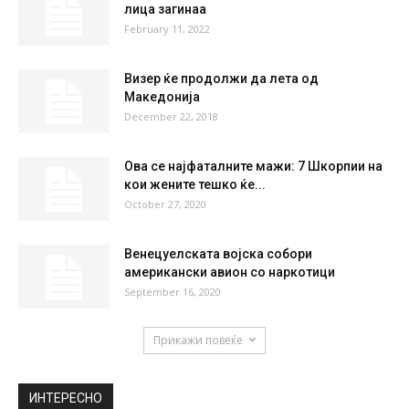
лица загинаа
February 11, 2022
Визер ќе продолжи да лета од
Македонија
December 22, 2018
Ова се најфаталните мажи: 7 Шкорпии на
кои жените тешко ќе...
October 27, 2020
Венецуелската војска собори
американски авион со наркотици
September 16, 2020
Прикажи повеќе
ИНТЕРЕСНО