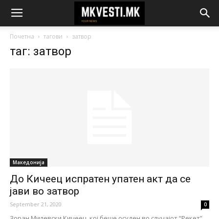
Почетна
тагови
затвор
таг: затвор
Македонија
До Кичеец испратен упатен акт да се
јави во затвор
September 21, 2020
0
Зоран Милевски Кичеец, кој беше осуден во случајот “Рекет”,