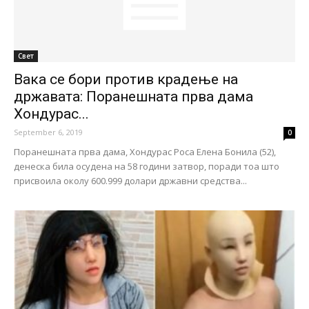
Свет
Вака се бори против крадење на
државата: Поранешната прва дама
Хондурас...
September 6, 2019
0
Поранешната прва дама, Хондурас Роса Елена Бонила (52),
денеска била осудена на 58 години затвор, поради тоа што
присвоила околу 600.999 долари државни средства...